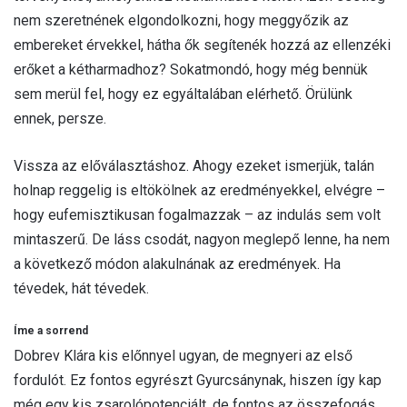
nem szeretnének elgondolkozni, hogy meggyőzik az
embereket érvekkel, hátha ők segítenék hozzá az ellenzéki
erőket a kétharmadhoz? Sokatmondó, hogy még bennük
sem merül fel, hogy ez egyáltalában elérhető. Örülünk
ennek, persze.
Vissza az előválasztáshoz. Ahogy ezeket ismerjük, talán
holnap reggelig is eltökölnek az eredményekkel, elvégre –
hogy eufemisztikusan fogalmazzak – az indulás sem volt
mintaszerű. De láss csodát, nagyon meglepő lenne, ha nem
a következő módon alakulnának az eredmények. Ha
tévedek, hát tévedek.
Íme a sorrend
Dobrev Klára kis előnnyel ugyan, de megnyeri az első
fordulót. Ez fontos egyrészt Gyurcsánynak, hiszen így kap
még egy kis zsarolópotenciált, de fontos az összefogás