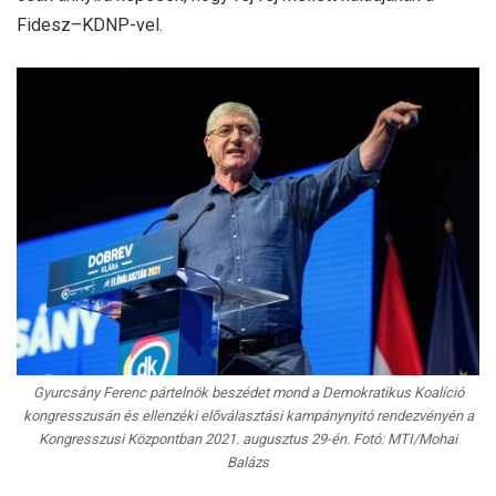
Fidesz–KDNP-vel.
Gyurcsány Ferenc pártelnök beszédet mond a Demokratikus Koalíció
kongresszusán és ellenzéki elõválasztási kampánynyitó rendezvényén a
Kongresszusi Központban 2021. augusztus 29-én. Fotó: MTI/Mohai
Balázs