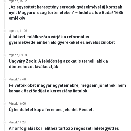
tegnap, 15:02
L
„Az egyesített keresztény seregek győzelmével új korszak
Y
nyílt Magyarország történetében“ – Indul az Ide Buda! 1686
E
emlékév
H
O
tegnap, 11:06
N
Állatkerti találkozóra várják a református
L
gyermekvédelemben élő gyerekeket és nevelőszülőket
A
P
tegnap, 08:08
J
Ungváry Zsolt: A felelősség azokat is terheli, akik a
A
döntéshozót kiválasztják
Ü
Z
Péntek 17:40
E
Felvették őket magyar egyetemekre, mégsem jöhetnek: nem
M
kapnak ösztöndíjat a keresztény fiatalok
E
L
Péntek 16:00
J
Új lendületet kap a ferences jelenlét Pécsett
E
N
Péntek 14:28
A honfoglaláskori elithez tartozó régészeti leletegyüttes