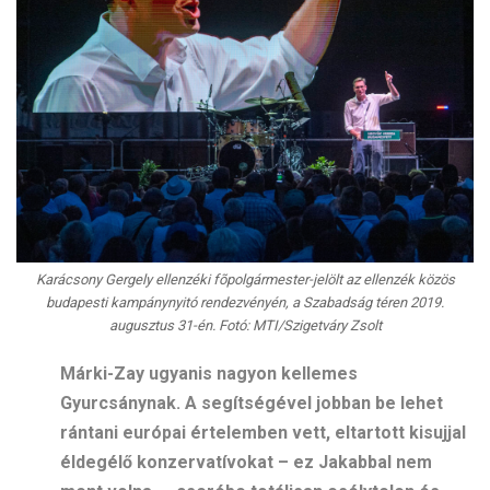
Karácsony Gergely ellenzéki fõpolgármester-jelölt az ellenzék közös
budapesti kampánynyitó rendezvényén, a Szabadság téren 2019.
augusztus 31-én. Fotó: MTI/Szigetváry Zsolt
Márki-Zay ugyanis nagyon kellemes
Gyurcsánynak. A segítségével jobban be lehet
rántani európai értelemben vett, eltartott kisujjal
éldegélő konzervatívokat – ez Jakabbal nem