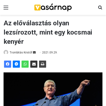
Menü
K
Az előválasztás olyan
lezsírozott, mint egy kocsmai
kenyér
Trombitás Kristóf
S
2021.09.29.
e
n
d
a
n
e
m
a
i