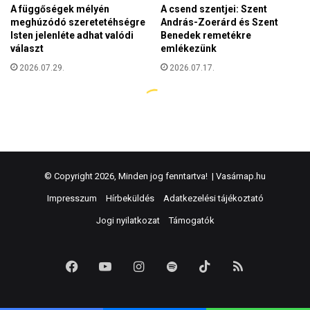
© Copyright 2026, Minden jog fenntartva! |
Vasárnap.hu
Impresszum
Hírbeküldés
Adatkezelési tájékoztató
Jogi nyilatkozat
Támogatók
Facebook
YouTube
Instagram
Spotify
TikTok
RSS