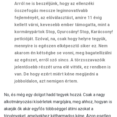
Arról ne is beszéljünk, hogy az ellenzéki
összefogás messze leginnovatívabb
fejleményét, az előválasztást, amire 11 évig
kellett várni, kevesebb ember támogatta, mint a
kormánypártok Stop, Gyurcsány! Stop, Karácsony!
petícióját. Szóval, na, csak hogy helyre tegyük,
mennyire is egészen elképesztő siker ez. Nem
akarom én kétségbe se vonni, meg bagatellizálni
az egészet, erről szó sincs. A törzsszavazóik
jelentősebb részét urna elé vitték, ez rendben is
van. De hogy ezért miért kéne megijedni a
jobboldalon, azt nemigen értem.
No, és még egy dolgot hadd tegyek hozzá. Csak a nagy
alkotmányozási kísérletek margójára, meg ahhoz, hogyan is
akarják ők akár egyfős többséggel átírni azokat a
törvényeket, amelyekhez kétharmados kéne. Azon esetleg