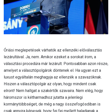
l
Óriási meglepetések várhatók az ellenzéki előválasztás
lezárultával. Ja, nem. Amikor ezeket a sorokat írom, a
választási procedúra már lezárult. Pontosabban azon része,
amelyet a választópolgárok döntenek el. Ha ugyan ezt a
luxust egyáltalán meghagyja az ellenzék a szavazóknak.
Hiszen a választópolgár az olyan, hogy mindent csak
elront! Nem hallgat a szakértők szavaira. Nem elég, hogy
háromszor is kétharmadhoz jutatta a jelenlegi
kormánytöbbséget, de még a nagy összefogósdiban is
csak annyira képesek, hogy fej fej mellett haladjanak a