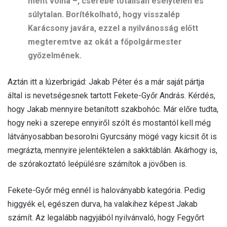
ment volna –, cserébe totálisan esélytelen és
súlytalan. Borítékolható, hogy visszalép
Karácsony javára, ezzel a nyilvánosság előtt
megteremtve az okát a főpolgármester
győzelmének.
Aztán itt a lúzerbrigád: Jakab Péter és a már saját pártja
által is nevetségesnek tartott Fekete-Győr András. Kérdés,
hogy Jakab mennyire betanított szakbohóc. Már előre tudta,
hogy neki a szerepe ennyiről szólt és mostantól kell még
látványosabban besorolni Gyurcsány mögé vagy kicsit őt is
megrázta, mennyire jelentéktelen a sakktáblán. Akárhogy is,
de szórakoztató leépülésre számítok a jövőben is.
Fekete-Győr még ennél is haloványabb kategória. Pedig
higgyék el, egészen durva, ha valakihez képest Jakab
számít. Az legalább nagyjából nyilvánvaló, hogy Fegyőrt