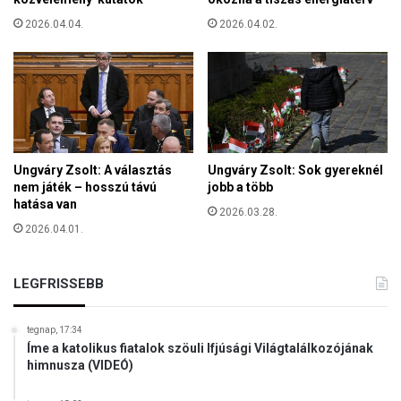
É
e
R
2026.04.04.
2026.04.02.
s
N
s
I
z
,
u
H
s
O
é
G
r
Y
t
Ungváry Zsolt: A választás
Ungváry Zsolt: Sok gyereknél
A
nem játék – hosszú távú
jobb a több
S
hatása van
A
2026.03.28.
J
2026.04.01.
Á
T
LEGFRISSEBB
M
U
N
tegnap, 17:34
K
Íme a katolikus fiatalok szöuli Ifjúsági Világtalálkozójának
A
himnusza (VIDEÓ)
H
E