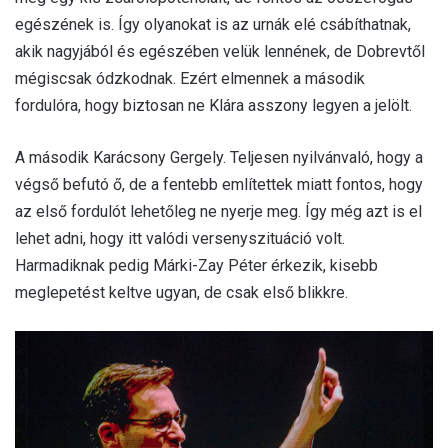
egészének is. Így olyanokat is az urnák elé csábíthatnak,
akik nagyjából és egészében velük lennének, de Dobrevtől
mégiscsak ódzkodnak. Ezért elmennek a második
fordulóra, hogy biztosan ne Klára asszony legyen a jelölt.
A második Karácsony Gergely. Teljesen nyilvánvaló, hogy a
végső befutó ő, de a fentebb említettek miatt fontos, hogy
az első fordulót lehetőleg ne nyerje meg. Így még azt is el
lehet adni, hogy itt valódi versenyszituáció volt.
Harmadiknak pedig Márki-Zay Péter érkezik, kisebb
meglepetést keltve ugyan, de csak első blikkre.