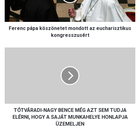
c
p
á
p
Ferenc pápa köszönetet mondott az eucharisztikus
a
k
kongresszusért
ö
s
T
z
Ó
ö
T
n
V
e
Á
t
R
e
A
t
D
m
I
o
TÓTVÁRADI-NAGY BENCE MÉG AZT SEM TUDJA
-
n
N
ELÉRNI, HOGY A SAJÁT MUNKAHELYE HONLAPJA
d
A
ÜZEMELJEN
o
G
t
Y
t