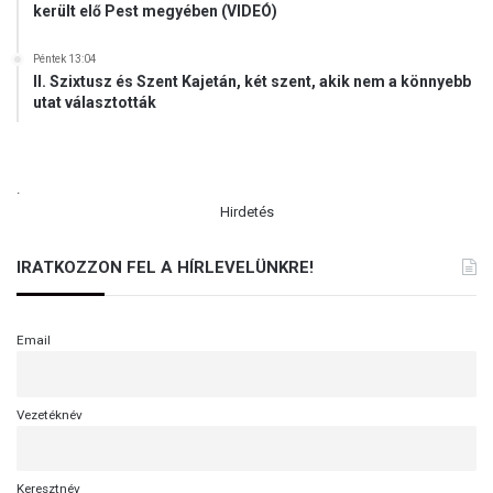
került elő Pest megyében (VIDEÓ)
Péntek 13:04
II. Szixtusz és Szent Kajetán, két szent, akik nem a könnyebb
utat választották
.
Hirdetés
IRATKOZZON FEL A HÍRLEVELÜNKRE!
Email
Vezetéknév
Keresztnév