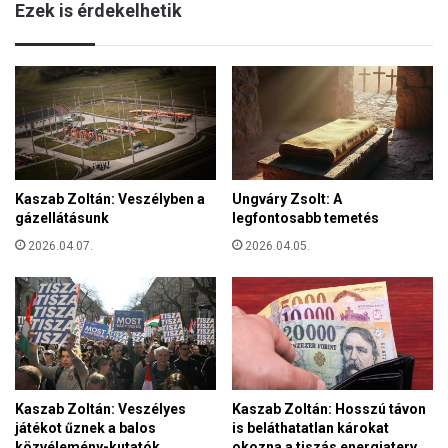
Ezek is érdekelhetik
B
a
E
z
N
e
C
u
E
c
M
h
É
a
G
r
A
i
Z
Kaszab Zoltán: Veszélyben a
Ungváry Zsolt: A
s
gázellátásunk
legfontosabb temetés
T
z
S
2026.04.07.
2026.04.05.
t
E
i
M
k
T
u
U
s
D
k
J
o
A
n
E
Kaszab Zoltán: Veszélyes
Kaszab Zoltán: Hosszú távon
g
játékot űznek a balos
is beláthatatlan károkat
L
r
közvélemény-kutatók
okozna a tiszás energiaterv