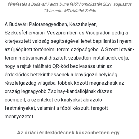
fényfestés a Budavári Palota Duna felőli homlokzatán 2021. augusztus
13-án este. MTI/Máthé Zoltán
A Budavári Palotanegyedben, Keszthelyen,
Székesfehérváron, Veszprémben és Visegrádon pedig a
kiterjesztett valóság segítségével lehet bepillantást nyerni
az újjáépített történelmi terem szépségébe. A Szent István-
terem motívumaival díszített szabadtéri installációk célja,
hogy a rajtuk található QR-kód beolvasása után az
érdeklődők betekinthessenek a lenyűgöző helyiség
részletgazdag világába, többek között megnézhetik az
ország legnagyobb Zsolnay-kandallójának díszes
csempéit, a szenteket és királyokat ábrázoló
festményeket, valamint a fából készült, faragott
mennyezetet.
Az óriási érdeklődésnek köszönhetően egy