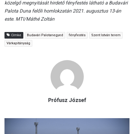
közelgő megnyitását hirdető fényfestés látható a Budavári
Palota Duna felőli homlokzatán 2021. augusztus 13-án
este. MTI/Máthé Zoltán
Címke
Budavári Palotanegyed
fényfestés
Szent István terem
Várkapitányság
Prófusz József