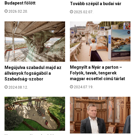
l
Budapest fölött
Tovább szépül a budai vár
l
l
á
2026.02.20.
2025.02.07.
é
l
g
t
i
a
u
k
m
o
o
t
t
t
h
Megnyílt a Nyár a parton –
o
Megújulva szabadul majd az
Folyók, tavak, tengerek
állványok fogságából a
n
magyar ecsettel című tárlat
Szabadság-szobor
r
a
2024.07.19.
2024.08.12.