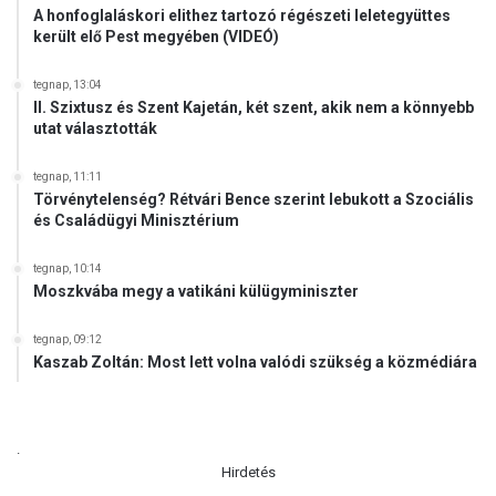
A honfoglaláskori elithez tartozó régészeti leletegyüttes
került elő Pest megyében (VIDEÓ)
tegnap, 13:04
II. Szixtusz és Szent Kajetán, két szent, akik nem a könnyebb
utat választották
tegnap, 11:11
Törvénytelenség? Rétvári Bence szerint lebukott a Szociális
és Családügyi Minisztérium
tegnap, 10:14
Moszkvába megy a vatikáni külügyminiszter
tegnap, 09:12
Kaszab Zoltán: Most lett volna valódi szükség a közmédiára
.
Hirdetés