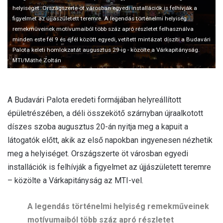
l
helyiséget. Országszerte öt városban egyedi installációk is felhívják a
figyelmet az újjászületett teremre. A legendás történelmi helyiség
remekmûveinek motívumaiból több száz apró részletet felhasználva
minden este fél 9 és éjfél között egyedi, vetített mintázat díszíti a Budavári
Palota keleti homlokzatát augusztus 29-ig - közölte a Várkapitányság.
MTI/Máthé Zoltán
A Budavári Palota eredeti formájában helyreállított
épületrészében, a déli összekötő szárnyban újraalkotott
díszes szoba augusztus 20-án nyitja meg a kapuit a
látogatók előtt, akik az első napokban ingyenesen nézhetik
meg a helyiséget. Országszerte öt városban egyedi
installációk is felhívják a figyelmet az újjászületett teremre
– közölte a Várkapitányság az MTI-vel.
A legendás történelmi helyiség remekműveinek
motívumaiból több száz apró részletet