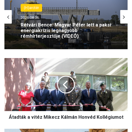
(H)arctér
2026.08.06.
Rétvári Bence: Magyar Péter lett a paksi
energiakrízis legnagyobb
rémhírterjesztője (VIDEÓ)
Á
t
a
d
t
á
k
a
v
Átadták a vitéz Mikecz Kálmán Honvéd Kollégiumot
i
t
é
A