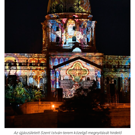
Az újjászületett Szent István-terem közelgő megnyitását hirdető