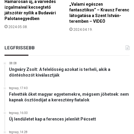
Hamarosan új, a várvédés
„Valami egészen
izgalmaival kecsegtető
fantasztikus” – Krausz Ferenc
játszótér nyílik a Budavári
látogatása a Szent István-
Palotanegyedben
teremben – VIDEÓ
2024.05.08.
2024.04.19.
LEGFRISSEBB
08:08
Ungváry Zsolt: A felelősség azokat is terheli, akik a
döntéshozót kiválasztják
tegnap, 17:40
Felvették őket magyar egyetemekre, mégsem jöhetnek: nem
kapnak ösztöndíjat a keresztény fiatalok
tegnap, 16:00
Új lendületet kap a ferences jelenlét Pécsett
tegnap, 14:28