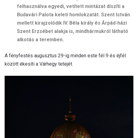
felhasználva egyedi, vetített mintázat díszíti a
Budavári Palota keleti homlokzatát. Szent István
mellett kirajzolódik IV. Béla király és Árpád-házi
Szent Erzsébet alakja is, mindhármukról látható
alkotás a teremben.
A fényfestés augusztus 29-ig minden este fél 9 és éjfél
között ékesíti a Várhegy tetejét.