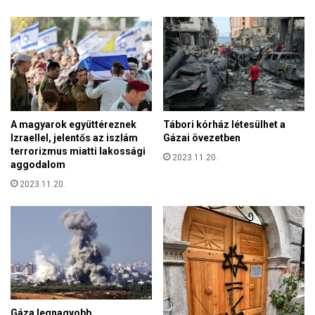
o
a
s
z
a
o
v
r
é
s
r
z
a
á
d
g
á
A magyarok együttéreznek
Tábori kórház létesülhet a
t
s
Izraellel, jelentős az iszlám
Gázai övezetben
ó
terrorizmus miatti lakossági
2023.11.20.
l
aggodalom
,
2023.11.20.
s
z
é
g
y
e
l
l
e
Gáza legnagyobb