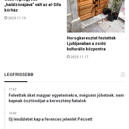
m
„halálzónájává” vált az al-Sifa
,
kórház
h
2023.11.19.
o
g
y
Horogkeresztet festettek
m
Ljubljanában a zsidó
a
kulturális központra
g
y
2023.11.17.
a
r
LEGFRISSEBB
v
a
g
17:40
y
Felvették őket magyar egyetemekre, mégsem jöhetnek: nem
o
kapnak ösztöndíjat a keresztény fiatalok
k
16:00
Új lendületet kap a ferences jelenlét Pécsett