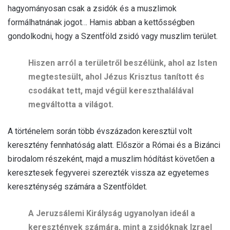
hagyományosan csak a zsidók és a muszlimok
formálhatnának jogot… Hamis abban a kettősségben
gondolkodni, hogy a Szentföld zsidó vagy muszlim terület.
Hiszen arról a területről beszélünk, ahol az Isten
megtestesült, ahol Jézus Krisztus tanított és
csodákat tett, majd végül kereszthalálával
megváltotta a világot.
A történelem során több évszázadon keresztül volt
keresztény fennhatóság alatt. Először a Római és a Bizánci
birodalom részeként, majd a muszlim hódítást követően a
keresztesek fegyverei szerezték vissza az egyetemes
kereszténység számára a Szentföldet.
A Jeruzsálemi Királyság ugyanolyan ideál a
keresztények számára, mint a zsidóknak Izrael