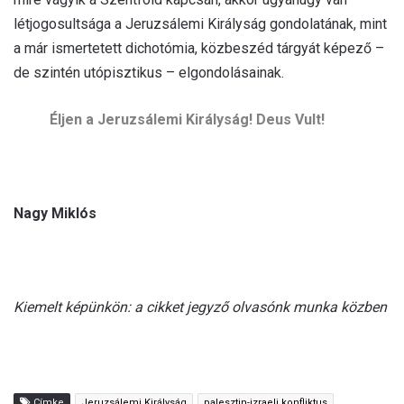
létjogosultsága a Jeruzsálemi Királyság gondolatának, mint
a már ismertetett dichotómia, közbeszéd tárgyát képező –
de szintén utópisztikus – elgondolásainak.
Éljen a Jeruzsálemi Királyság! Deus Vult!
Nagy Miklós
Kiemelt képünkön: a cikket jegyző olvasónk munka közben
Címke
Jeruzsálemi Királyság
palesztin-izraeli konfliktus