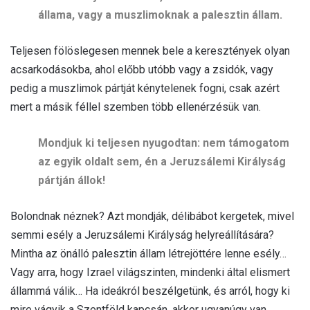
állama, vagy a muszlimoknak a palesztin állam.
Teljesen fölöslegesen mennek bele a keresztények olyan
acsarkodásokba, ahol előbb utóbb vagy a zsidók, vagy
pedig a muszlimok pártját kénytelenek fogni, csak azért
mert a másik féllel szemben több ellenérzésük van.
Mondjuk ki teljesen nyugodtan: nem támogatom
az egyik oldalt sem, én a Jeruzsálemi Királyság
pártján állok!
Bolondnak néznek? Azt mondják, délibábot kergetek, mivel
semmi esély a Jeruzsálemi Királyság helyreállítására?
Mintha az önálló palesztin állam létrejöttére lenne esély…
Vagy arra, hogy Izrael világszinten, mindenki által elismert
állammá válik… Ha ideákról beszélgetünk, és arról, hogy ki
mire vágyik a Szentföld kapcsán, akkor ugyanúgy van