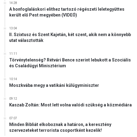
14:28
A honfoglaláskori elithez tartozó régészeti leletegyüttes
került elő Pest megyében (VIDEÓ)
13:04
II. Szixtusz és Szent Kajetán, két szent, akik nem a könnyebb
utat választották
11:11
Törvénytelenség? Rétvári Bence szerint lebukott a Szociális
és Családügyi Minisztérium
10:14
Moszkvába megy a vatikáni külügyminiszter
09:12
Kaszab Zoltán: Most lett volna valódi szükség a közmédiára
07:07
Minden Bibliát elkoboznak a határon, a keresztény
szervezeteket terrorista csoportként kezelik!