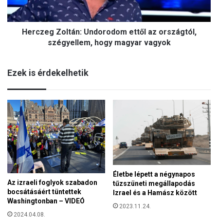
g
v
Z
á
o
n
Herczeg Zoltán: Undorodom ettől az országtól,
l
y
t
szégyellem, hogy magyar vagyok
i
á
d
n
e
Ezek is érdekelhetik
:
j
U
é
n
n
d
i
o
s
r
b
o
i
d
z
o
t
m
o
Életbe lépett a négynapos
e
n
Az izraeli foglyok szabadon
tűzszüneti megállapodás
t
s
bocsátásáért tüntettek
Izrael és a Hamász között
t
á
Washingtonban – VIDEÓ
ő
2023.11.24.
g
2024.04.08.
l