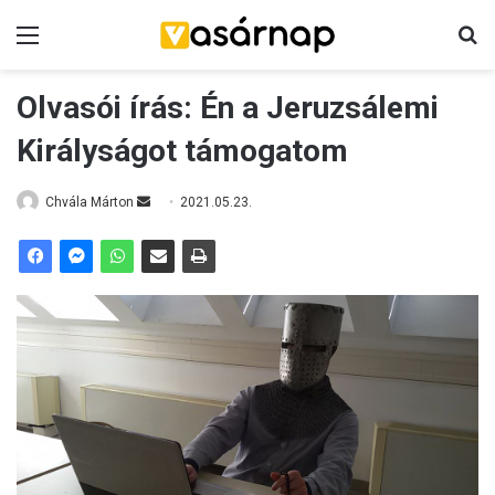
Menü
K
Olvasói írás: Én a Jeruzsálemi
Királyságot támogatom
Chvála Márton
S
2021.05.23.
e
n
d
a
n
e
m
a
i
l