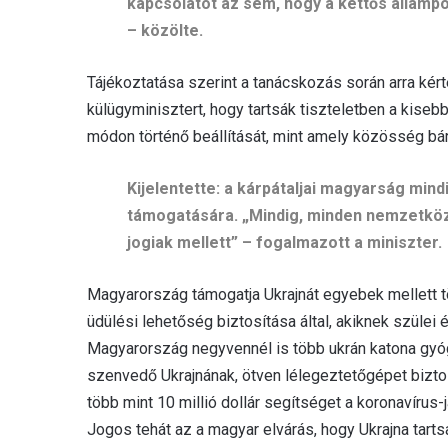
kapcsolatot az sem, hogy a kettős állampo
– közölte.
Tájékoztatása szerint a tanácskozás során arra ké
külügyminisztert, hogy tartsák tiszteletben a kise
módon történő beállítását, mint amely közösség bármi
Kijelentette: a kárpátaljai magyarság mi
támogatására. „Mindig, minden nemzetközi
jogiak mellett” – fogalmazott a miniszter.
Magyarország támogatja Ukrajnát egyebek mellett t
üdülési lehetőség biztosítása által, akiknek szülei 
Magyarország negyvennél is több ukrán katona gyógy
szenvedő Ukrajnának, ötven lélegeztetőgépet bizto
több mint 10 millió dollár segítséget a koronavírus
Jogos tehát az a magyar elvárás, hogy Ukrajna tartsa