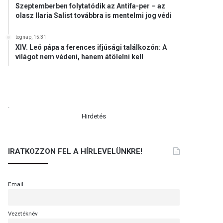
Szeptemberben folytatódik az Antifa-per – az
olasz Ilaria Salist továbbra is mentelmi jog védi
tegnap, 15:31
XIV. Leó pápa a ferences ifjúsági találkozón: A
világot nem védeni, hanem átölelni kell
.
Hirdetés
IRATKOZZON FEL A HÍRLEVELÜNKRE!
Email
Vezetéknév