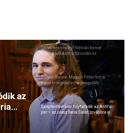
Törvénytelenség? Rétvári Bence
szerint lebukott a Szociális és
Családügyi Minisztérium
Rétvári Bence: Magyar Péter lett a
paksi energiakrízis legnagyobb
rémhírterjesztője (VIDEÓ)
ódik az
ria
Szeptemberben folytatódik az Antifa-
per – az olasz Ilaria Salist továbbra is
elmi
mentelmi jog védi