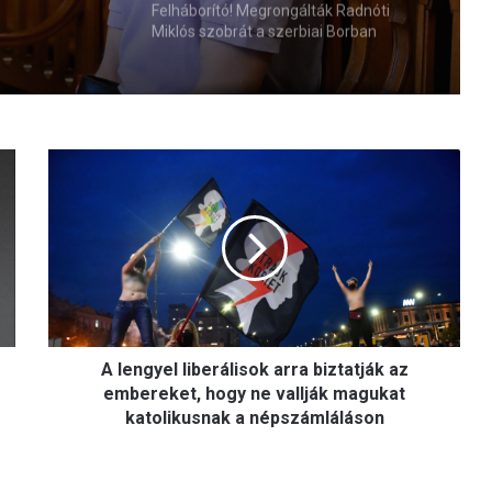
Felháborító! Megrongálták Radnóti
Miklós szobrát a szerbiai Borban
A
l
e
n
g
y
e
l
l
A lengyel liberálisok arra biztatják az
i
b
embereket, hogy ne vallják magukat
e
katolikusnak a népszámláláson
r
á
l