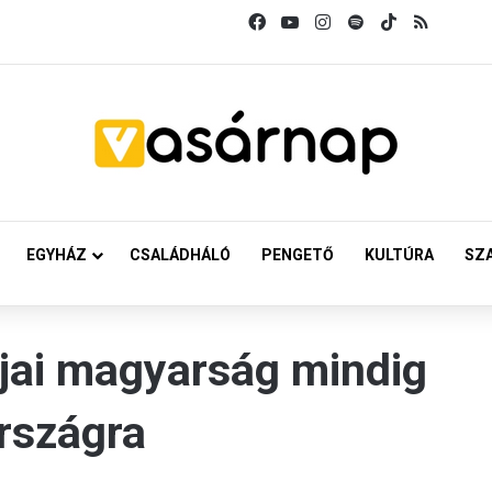
Facebook
YouTube
Instagram
Spotify
TikTok
RSS
EGYHÁZ
CSALÁDHÁLÓ
PENGETŐ
KULTÚRA
SZ
aljai magyarság mindig
rszágra