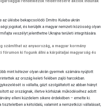
lgársággal rendelkezők felderítésére akciók indultak
rte az ülésbe bekapcsolódó Dmitro Kuleba ukrán
bbségi jogokat, és kerüljék a magyar nemzeti közösség olyan
fajta veszélyt jelenthetne Ukrajna területi integritására.
ndig számíthat az anyaország, a magyar kormány
 fórumon ki fogunk állni a kárpátaljai magyarság és
öbb mint kétezer olyan ukrán gyermek számára nyújtott
érintettek az ország keleti felében zajló harcokban.
kezelését is vállalta, gázt szolgáltatott az abban hiányt
sított az országnak, illetve kórházak működéséhez adott
-járvány elleni küzdelem sikere érdekében – emelte ki.
 tiszteletben a kétoldalú, valamint a nemzetközi vállalásait,