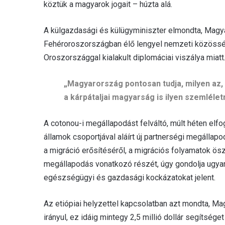
köztük a magyarok jogait – húzta alá.
A külgazdasági és külügyminiszter elmondta, Magya
Fehéroroszországban élő lengyel nemzeti közösség 
Oroszországgal kialakult diplomáciai viszálya miatt
„Magyarország pontosan tudja, milyen az,
a kárpátaljai magyarság is ilyen szemlél
A cotonou-i megállapodást felváltó, múlt héten elfo
államok csoportjával aláírt új partnerségi megállap
a migráció erősítéséről, a migrációs folyamatok ös
megállapodás vonatkozó részét, úgy gondolja ugya
egészségügyi és gazdasági kockázatokat jelent.
Az etiópiai helyzettel kapcsolatban azt mondta, 
irányul, ez idáig mintegy 2,5 millió dollár segítség