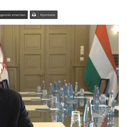
gosztás email-ben
Nyomtatás