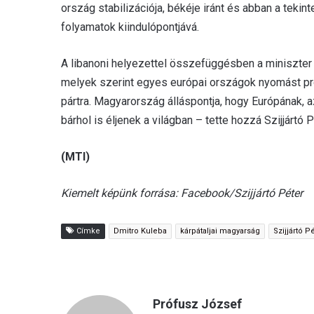
ország stabilizációja, békéje iránt és abban a tekin
folyamatok kiindulópontjává.
A libanoni helyezettel összefüggésben a miniszter 
melyek szerint egyes európai országok nyomást pr
pártra. Magyarország álláspontja, hogy Európának, az
bárhol is éljenek a világban – tette hozzá Szijjártó 
(MTI)
Kiemelt képünk forrása: Facebook/Szijjártó Péter
Címke
Dmitro Kuleba
kárpátaljai magyarság
Szijjártó P
Prófusz József