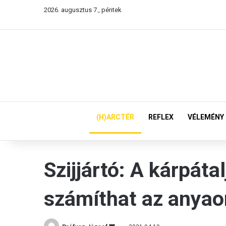
2026. augusztus 7., péntek
(H)ARCTÉR
REFLEX
VÉLEMÉNY
Szijjártó: A kárpát
számíthat az anyao