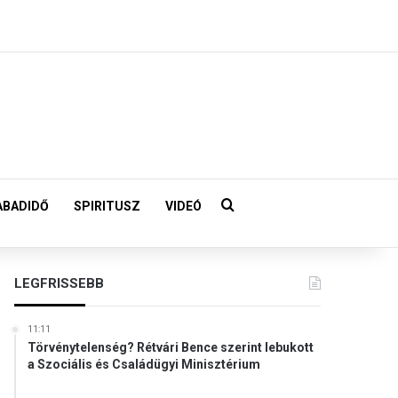
Keresés:
ABADIDŐ
SPIRITUSZ
VIDEÓ
LEGFRISSEBB
11:11
Törvénytelenség? Rétvári Bence szerint lebukott
a Szociális és Családügyi Minisztérium