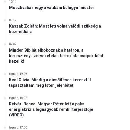
10:14
Moszkvába megy a vatikáni külügyminiszter
09:12
Kaszab Zoltán: Most lett volna valódi szükség a
közmédiára
07:07
Minden Bibliát elkoboznak a határon, a
keresztény szervezeteket terrorista csoportként
kezelik!
tegnap, 19:09
Kedl Olívia: Mindig a dicsőítésen keresztül
tapasztaltam meg Isten jelenlétét
tegnap, 18:07
Rétvári Bence: Magyar Péter lett a paksi
energiakrízis legnagyobb rémhírterjesztője
(VIDEÓ)
tegnap, 17:00