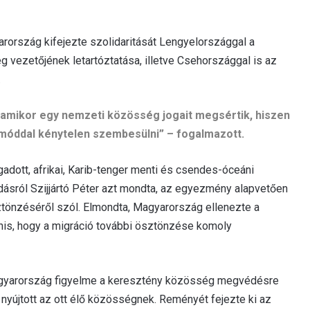
rország kifejezte szolidaritását Lengyelországgal a
vezetőjének letartóztatása, illetve Csehországgal is az
.
 amikor egy nemzeti közösség jogait megsértik, hiszen
etmóddal kénytelen szembesülni” – fogalmazott.
gadott, afrikai, Karib-tenger menti és csendes-óceáni
odásról Szijjártó Péter azt mondta, az egyezmény alapvetően
ztönzéséről szól. Elmondta, Magyarország ellenezte a
nis, hogy a migráció további ösztönzése komoly
Magyarország figyelme a keresztény közösség megvédésre
et nyújtott az ott élő közösségnek. Reményét fejezte ki az