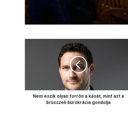
N
e
m
e
s
z
i
k
o
Nem eszik olyan forrón a kását, mint azt a
l
y
brüsszeli bürokrácia gondolja
a
n
f
o