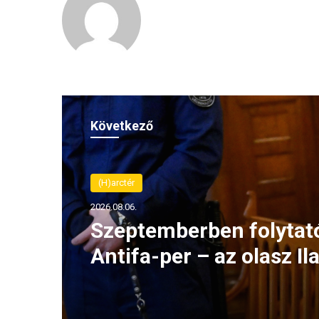
Következő
(H)arctér
2026.08.06.
Szeptemberben folytat
Antifa-per – az olasz Ila
Salist továbbra is ment
jog védi