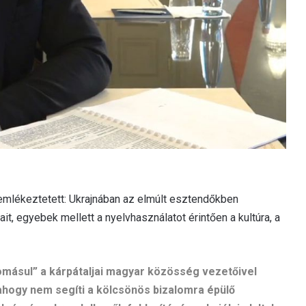
 emlékeztetett: Ukrajnában az elmúlt esztendőkben
, egyebek mellett a nyelvhasználatot érintően a kultúra, a
ásul” a kárpátaljai magyar közösség vezetőivel
ahogy nem segíti a kölcsönös bizalomra épülő