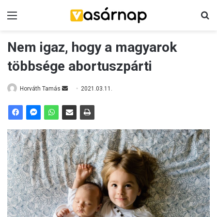
Menü
K
Nem igaz, hogy a magyarok
többsége abortuszpárti
Horváth Tamás
S
2021.03.11.
e
n
d
a
n
e
m
a
i
l