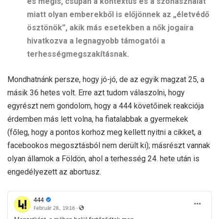
és mégis, csupán a kontextus és a szóhasználat
miatt olyan emberekből is előjönnek az „életvédő
ösztönök”, akik más esetekben a nők jogaira
hivatkozva a legnagyobb támogatói a
terhességmegszakításnak.
Mondhatnánk persze, hogy jó-jó, de az egyik magzat 25, a
másik 36 hetes volt. Erre azt tudom válaszolni, hogy
egyrészt nem gondolom, hogy a 444 követőinek reakciója
érdemben más lett volna, ha fiatalabbak a gyermekek
(főleg, hogy a pontos korhoz meg kellett nyitni a cikket, a
facebookos megosztásból nem derült ki); másrészt vannak
olyan államok a Földön, ahol a terhesség 24. hete után is
engedélyezett az abortusz.