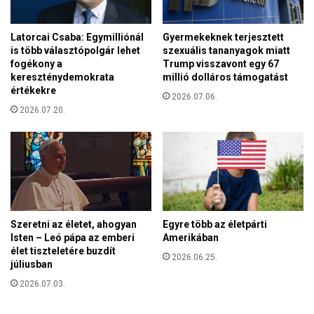
&
r
J
t
o
Latorcai Csaba: Egymilliónál
Gyermekeknek terjesztett
a
h
is több választópolgár lehet
szexuális tananyagok miatt
a
n
fogékony a
Trump visszavont egy 67
z
kereszténydemokrata
millió dolláros támogatást
s
a
értékekre
o
2026.07.06.
b
n
2026.07.20.
o
v
r
a
t
k
u
c
s
i
z
n
t
á
b
Szeretni az életet, ahogyan
Egyre több az életpárti
j
e
Isten – Leó pápa az emberi
Amerikában
á
t
élet tiszteletére buzdít
b
2026.06.25.
i
júliusban
ó
l
l
2026.07.03.
t
ó