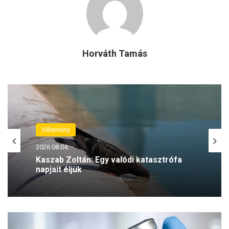
Horváth Tamás
Vélemény
Vélemény
2026.08.04.
2026.07.28.
Kaszab Zoltán: Egy valódi katasztrófa
napjait éljük
M
Kaszab Zoltán: Vége a mézesheteknek,
a