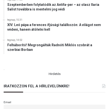
Szeptemberben folytatódik az Antifa-per – az olasz Ilaria
Salist továbbra is mentelmi jog védi
tegnap, 15:31
XIV. Leó pápa a ferences ifjúsági találkozón: A világot nem
védeni, hanem átölelni kell
tegnap, 14:02
Felháborító! Megrongálták Radnóti Miklós szobrát a
szerbiai Borban
.
Hirdetés
IRATKOZZON FEL A HÍRLEVELÜNKRE!
Email