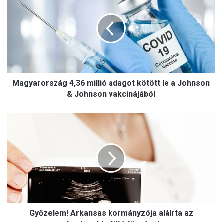
a jobboldalon most kell erősnek lenni
g
y
a
r
o
r
s
Magyarország 4,36 millió adagot kötött le a Johnson
z
á
& Johnson vakcinájából
g
4
G
,
y
3
ő
6
z
m
e
i
l
l
e
l
m
i
!
ó
Győzelem! Arkansas kormányzója aláírta az
A
a