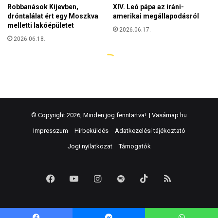
© Copyright 2026, Minden jog fenntartva! |
Vasárnap.hu
Impresszum
Hírbeküldés
Adatkezelési tájékoztató
Jogi nyilatkozat
Támogatók
Facebook
YouTube
Instagram
Spotify
TikTok
RSS