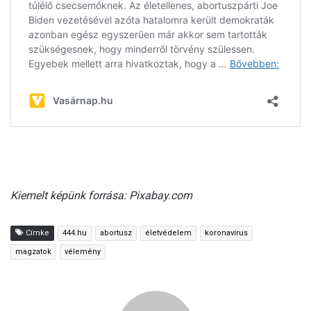
Kiemelt képünk forrása: Pixabay.com
Címke
444.hu
abortusz
életvédelem
koronavírus
magzatok
vélemény