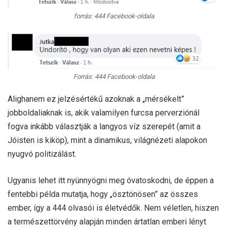
forrás: 444 Facebook-oldala
Forrás: 444 Facebook-oldala
Alighanem ez jelzésértékű azoknak a „mérsékelt”
jobboldaliaknak is, akik valamilyen furcsa perverziónál
fogva inkább választják a langyos víz szerepét (amit a
Jóisten is kiköp), mint a dinamikus, világnézeti alapokon
nyugvó politizálást.
Ugyanis lehet itt nyünnyögni meg óvatoskodni, de éppen a
fentebbi példa mutatja, hogy „ösztönösen” az összes
ember, így a 444 olvasói is életvédők. Nem véletlen, hiszen
a természettörvény alapján minden ártatlan emberi lényt