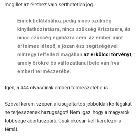
megillet az élethez való sérthetetlen jog.
Ennek belátásához pedig nincs szükség
kinyilatkoztatásra, nincs szükség Krisztusra, és
nincs szükség egyházra sem: az ember mint
értelmes létező, a józan ész segítségével
mintegy felfedezi magában
az erkölcsi törvényt
,
amely örökre és változatlanul bele van írva
emberi természetébe.
Igen, a 444 olvasóinak emberi természetébe is.
Szóval kérem szépen a kisujjeltartós jobboldali kollégákat:
ne terjesszenek hazugságot! Nem igaz, hogy a magyarok
többsége abortuszpárti. Csak okosan kell keretezni a
témát.