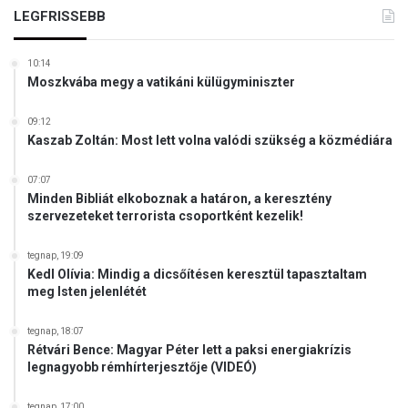
t
LEGFRISSEBB
ö
r
v
10:14
Moszkvába megy a vatikáni külügyminiszter
é
n
y
09:12
Kaszab Zoltán: Most lett volna valódi szükség a közmédiára
t
07:07
Minden Bibliát elkoboznak a határon, a keresztény
szervezeteket terrorista csoportként kezelik!
tegnap, 19:09
Kedl Olívia: Mindig a dicsőítésen keresztül tapasztaltam
meg Isten jelenlétét
tegnap, 18:07
Rétvári Bence: Magyar Péter lett a paksi energiakrízis
legnagyobb rémhírterjesztője (VIDEÓ)
tegnap, 17:00