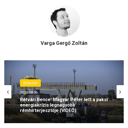
Varga Gergő Zoltán
(H)arctér
2026.08.06.
Rétvári Bence: Magyar Péter lett a paksi
energiakrízis legnagyobb
rémhírterjesztője (VIDEÓ)