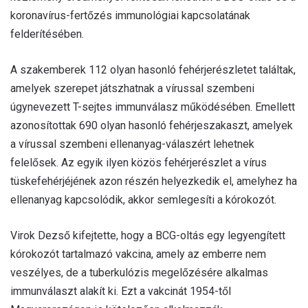
koronavírus-fertőzés immunológiai kapcsolatának
felderítésében.
A szakemberek 112 olyan hasonló fehérjerészletet találtak,
amelyek szerepet játszhatnak a vírussal szembeni
úgynevezett T-sejtes immunválasz működésében. Emellett
azonosítottak 690 olyan hasonló fehérjeszakaszt, amelyek
a vírussal szembeni ellenanyag-válaszért lehetnek
felelősek. Az egyik ilyen közös fehérjerészlet a vírus
tüskefehérjéjének azon részén helyezkedik el, amelyhez ha
ellenanyag kapcsolódik, akkor semlegesíti a kórokozót.
Virok Dezső kifejtette, hogy a BCG-oltás egy legyengített
kórokozót tartalmazó vakcina, amely az emberre nem
veszélyes, de a tuberkulózis megelőzésére alkalmas
immunválaszt alakít ki. Ezt a vakcinát 1954-től