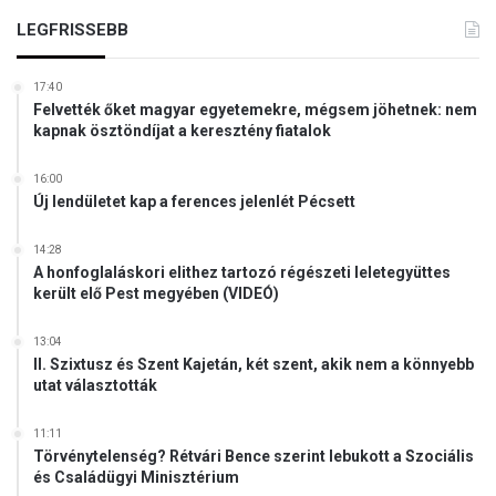
i
k
l
LEGFRISSEBB
e
v
l
á
l
17:40
n
a
Felvették őket magyar egyetemekre, mégsem jöhetnek: nem
o
z
kapnak ösztöndíjat a keresztény fiatalok
s
e
s
m
16:00
á
b
Új lendületet kap a ferences jelenlét Pécsett
g
e
d
r
14:28
ö
i
A honfoglaláskori elithez tartozó régészeti leletegyüttes
n
s
került elő Pest megyében (VIDEÓ)
t
t
ő
e
13:04
b
n
II. Szixtusz és Szent Kajetán, két szent, akik nem a könnyebb
í
utat választották
i
r
m
á
é
11:11
i
l
Törvénytelenség? Rétvári Bence szerint lebukott a Szociális
és Családügyi Minisztérium
t