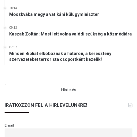
ó
s
10:14
Moszkvába megy a vatikáni külügyminiszter
á
g
á
09:12
t
Kaszab Zoltán: Most lett volna valódi szükség a közmédiára
07:07
Minden Bibliát elkoboznak a határon, a keresztény
szervezeteket terrorista csoportként kezelik!
.
Hirdetés
IRATKOZZON FEL A HÍRLEVELÜNKRE!
Email