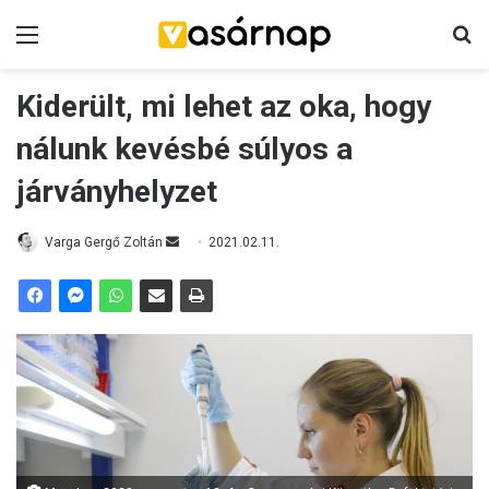
Menü
K
Kiderült, mi lehet az oka, hogy
nálunk kevésbé súlyos a
járványhelyzet
Varga Gergő Zoltán
S
2021.02.11.
e
n
d
a
n
e
m
a
i