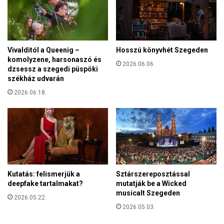
á
d
s
d
c
e
é
l
g
Vivalditól a Queenig –
Hosszú könyvhét Szegeden
s
e
komolyzene, harsonaszó és
z
2026.06.06.
k
dzsessz a szegedi püspöki
e
székház udvarán
n
m
e
2026.06.18.
b
m
e
l
n
e
o
h
l
e
t
t
a
n
l
e
Kutatás: felismerjük a
Sztárszereposztással
m
k
deepfake tartalmakat?
mutatják be a Wicked
a
musicalt Szegeden
a
2026.05.22.
z
n
2026.05.03.
n
y
i