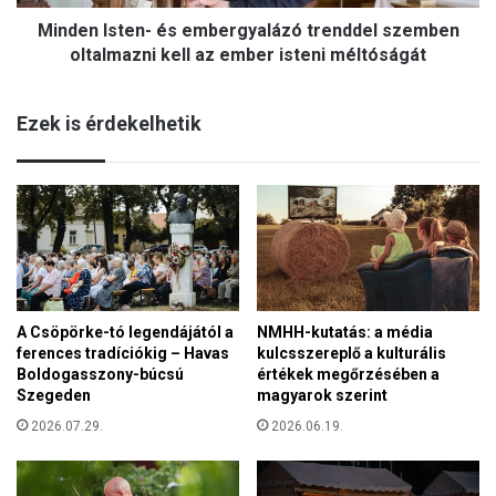
t
e
Minden Isten- és embergyalázó trenddel szemben
e
l
n
oltalmazni kell az ember isteni méltóságát
ő
-
k
é
:
Ezek is érdekelhetik
s
A
e
t
m
e
b
c
e
h
r
n
g
o
y
l
a
ó
A Csöpörke-tó legendájától a
NMHH-kutatás: a média
l
g
ferences tradíciókig – Havas
kulcsszereplő a kulturális
á
i
Boldogasszony-búcsú
értékek megőrzésében a
z
a
Szegeden
magyarok szerint
ó
i
t
2026.07.29.
2026.06.19.
ó
r
r
e
i
n