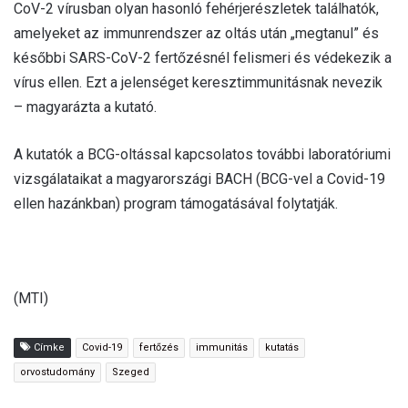
CoV-2 vírusban olyan hasonló fehérjerészletek találhatók,
amelyeket az immunrendszer az oltás után „megtanul” és
későbbi SARS-CoV-2 fertőzésnél felismeri és védekezik a
vírus ellen. Ezt a jelenséget keresztimmunitásnak nevezik
– magyarázta a kutató.
A kutatók a BCG-oltással kapcsolatos további laboratóriumi
vizsgálataikat a magyarországi BACH (BCG-vel a Covid-19
ellen hazánkban) program támogatásával folytatják.
(MTI)
Címke
Covid-19
fertőzés
immunitás
kutatás
orvostudomány
Szeged