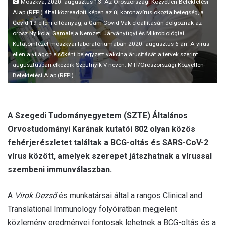
Moszkva, 2020. augusztus 13. Az Oroszországi Közvetlen Befektetési
l
Alap (RFPI) által közreadott képen az új koronavírus okozta betegség, a
Covid-19 elleni oltóanyag, a Gam-Covid-Vak elõállításán dolgoznak az
orosz Nyikolaj Gamaleja Nemzeti Járványügyi és Mikrobiológiai
Kutatóintézet moszkvai laboratóriumában 2020. augusztus 6-án. A vírus
ellen a világon elsõként bejegyzett vakcina árusítását a tervek szerint
augusztusban elkezdik Szputnyik V néven. MTI/Oroszországi Közvetlen
Befektetési Alap (RFPI)
A Szegedi Tudományegyetem (SZTE) Általános
Orvostudományi Karának kutatói 802 olyan közös
fehérjerészletet találtak a BCG-oltás és SARS-CoV-2
vírus között, amelyek szerepet játszhatnak a vírussal
szembeni immunválaszban.
A
Virok Dezső
és munkatársai által a rangos Clinical and
Translational Immunology folyóiratban megjelent
közlemény eredményei fontosak lehetnek a BCG-oltás és a