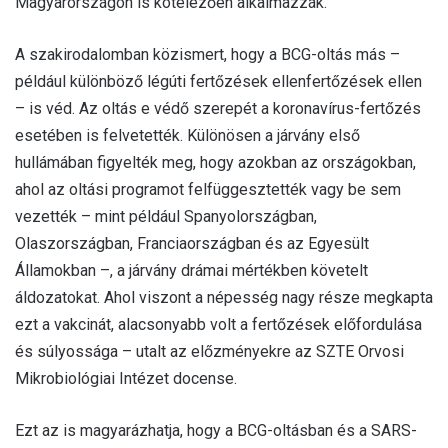
Magyarországon is kötelezően alkalmazzák.
A szakirodalomban közismert, hogy a BCG-oltás más –
például különböző légúti fertőzések ellenfertőzések ellen
– is véd. Az oltás e védő szerepét a koronavírus-fertőzés
esetében is felvetették. Különösen a járvány első
hullámában figyelték meg, hogy azokban az országokban,
ahol az oltási programot felfüggesztették vagy be sem
vezették – mint például Spanyolországban,
Olaszországban, Franciaországban és az Egyesült
Államokban –, a járvány drámai mértékben követelt
áldozatokat. Ahol viszont a népesség nagy része megkapta
ezt a vakcinát, alacsonyabb volt a fertőzések előfordulása
és súlyossága – utalt az előzményekre az SZTE Orvosi
Mikrobiológiai Intézet docense.
Ezt az is magyarázhatja, hogy a BCG-oltásban és a SARS-