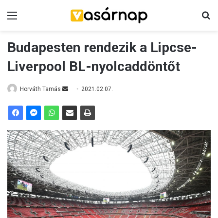
Menü
K
Budapesten rendezik a Lipcse-
Liverpool BL-nyolcaddöntőt
Horváth Tamás
S
2021.02.07.
e
n
d
a
n
e
m
a
i
l