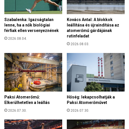
a
e
n
n
i
y
Szabalenka: Igazságtalan
Kovács Antal: A blokkok
a
h
lenne, ha a nők biológiai
leállítása és újraindítása az
z
ü
férfiak ellen versenyeznének
atomerőmű gárdájának
o
l
rutinfeladat
r
2026.08.04.
t
o
2026.08.03.
a
s
j
z
á
v
r
a
v
k
á
c
n
i
y
n
Paksi Atomerőmű:
Hőség: lekapcsolhatják a
á
Elkerülhetetlen a leállás
Paksi Atomerőművet
v
a
2026.07.30.
2026.07.30.
l