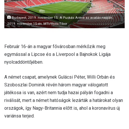
Budapest, 2019. november 15. A Puskás Aréna az avatás napján,
2019. november 15-én. MTI/Illyés Tibor
Február 16-án a magyar fővárosban mérkőzik meg
egymással a Lipcse és a Liverpool a Bajnokok Ligája
nyolcaddöntőjében.
A német csapat, amelynek Gulácsi Péter, Willi Orbán és
Szoboszlai Dominik révén három magyar válogatott
játékosa is van, azért nem tudja hazai pályán fogadni a
riválisát, mert a német hatóságok lezárták a határokat olyan
országok, így Nagy-Britannia előtt is, ahol a koronavírus új
variánsa terjed.