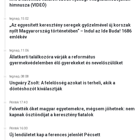
himnusza (VIDEÓ)
tegnap, 15:02
„Az egyesített keresztény seregek győzelmével új korszak
nyílt Magyarország történetében“ – Indul az Ide Buda! 1686
emlékév
tegnap, 11:06
Állatkerti találkozóra várják a református
gyermekvédelemben élő gyerekeket és nevelőszülőket
tegnap, 08:08
Ungváry Zsolt: A felelősség azokat is terheli, akik a
döntéshozót kiválasztják
Péntek 17:40
Felvették őket magyar egyetemekre, mégsem jöhetnek: nem
kapnak ösztöndíjat a keresztény fiatalok
Péntek 16:00
Új lendületet kap a ferences jelenlét Pécsett