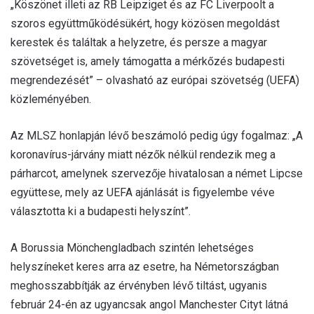
„Köszönet illeti az RB Leipziget és az FC Liverpoolt a
szoros együttműködésükért, hogy közösen megoldást
kerestek és találtak a helyzetre, és persze a magyar
szövetséget is, amely támogatta a mérkőzés budapesti
megrendezését” – olvasható az európai szövetség (UEFA)
közleményében.
Az MLSZ honlapján lévő beszámoló pedig úgy fogalmaz: „A
koronavírus-járvány miatt nézők nélkül rendezik meg a
párharcot, amelynek szervezője hivatalosan a német Lipcse
együttese, mely az UEFA ajánlását is figyelembe véve
választotta ki a budapesti helyszínt”.
A Borussia Mönchengladbach szintén lehetséges
helyszíneket keres arra az esetre, ha Németországban
meghosszabbítják az érvényben lévő tiltást, ugyanis
február 24-én az ugyancsak angol Manchester Cityt látná