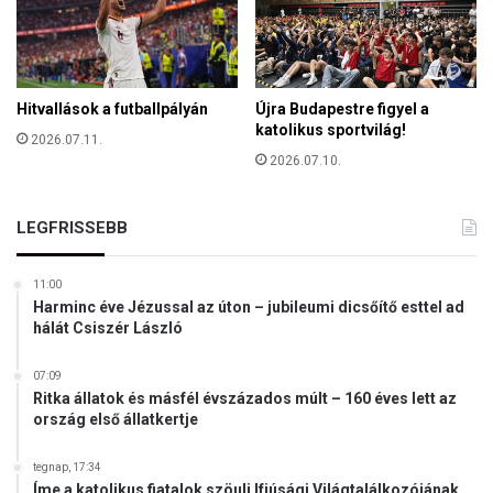
Hitvallások a futballpályán
Újra Budapestre figyel a
katolikus sportvilág!
2026.07.11.
2026.07.10.
LEGFRISSEBB
11:00
Harminc éve Jézussal az úton – jubileumi dicsőítő esttel ad
hálát Csiszér László
07:09
Ritka állatok és másfél évszázados múlt – 160 éves lett az
ország első állatkertje
tegnap, 17:34
Íme a katolikus fiatalok szöuli Ifjúsági Világtalálkozójának