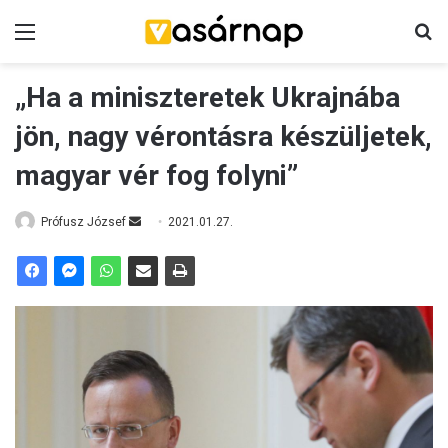
Menü
K
„Ha a miniszteretek Ukrajnába
jön, nagy vérontásra készüljetek,
magyar vér fog folyni”
Prófusz József
S
2021.01.27.
e
n
d
a
n
e
m
a
i