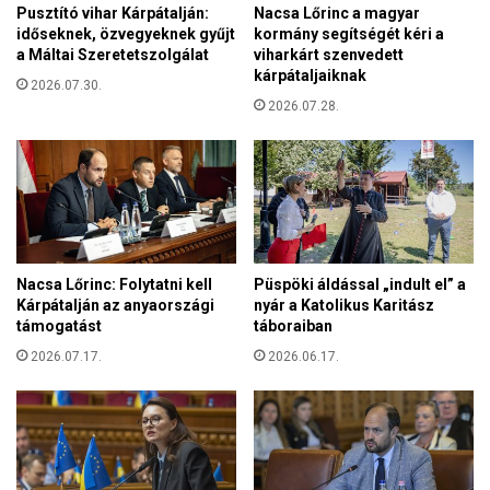
e
Pusztító vihar Kárpátalján:
Nacsa Lőrinc a magyar
r
”
időseknek, özvegyeknek gyűjt
kormány segítségét kéri a
m
a Máltai Szeretetszolgálat
viharkárt szenvedett
á
kárpátaljaiknak
n
2026.07.30.
y
2026.07.28.
z
a
t
i
p
o
r
Nacsa Lőrinc: Folytatni kell
Püspöki áldással „indult el” a
t
Kárpátalján az anyaországi
nyár a Katolikus Karitász
á
támogatást
táboraiban
l
2026.07.17.
2026.06.17.
t