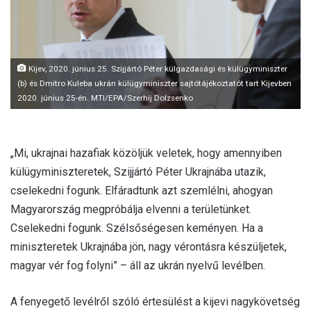
l
Kijev, 2020. június 25. Szijjártó Péter külgazdasági és külügyminiszter
(b) és Dmitro Kuleba ukrán külügyminiszter sajtótájékoztatót tart Kijevben
2020. június 25-én. MTI/EPA/Szerhij Dolzsenko
„Mi, ukrajnai hazafiak közöljük veletek, hogy amennyiben
külügyminiszteretek, Szijjártó Péter Ukrajnába utazik,
cselekedni fogunk. Elfáradtunk azt szemlélni, ahogyan
Magyarország megpróbálja elvenni a területünket.
Cselekedni fogunk. Szélsőségesen keményen. Ha a
miniszteretek Ukrajnába jön, nagy vérontásra készüljetek,
magyar vér fog folyni” – áll az ukrán nyelvű levélben.
A fenyegető levélről szóló értesülést a kijevi nagykövetség