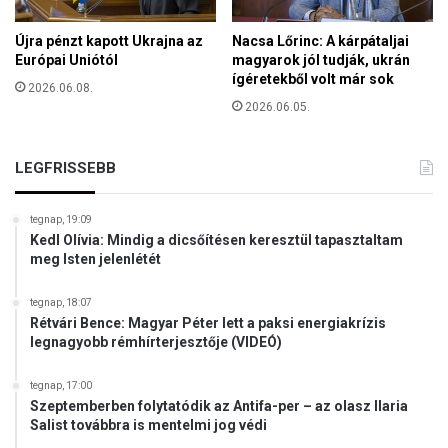
Újra pénzt kapott Ukrajna az
Nacsa Lőrinc: A kárpátaljai
Európai Uniótól
magyarok jól tudják, ukrán
ígéretekből volt már sok
2026.06.08.
2026.06.05.
LEGFRISSEBB
tegnap, 19:09
Kedl Olívia: Mindig a dicsőítésen keresztül tapasztaltam
meg Isten jelenlétét
tegnap, 18:07
Rétvári Bence: Magyar Péter lett a paksi energiakrízis
legnagyobb rémhírterjesztője (VIDEÓ)
tegnap, 17:00
Szeptemberben folytatódik az Antifa-per – az olasz Ilaria
Salist továbbra is mentelmi jog védi