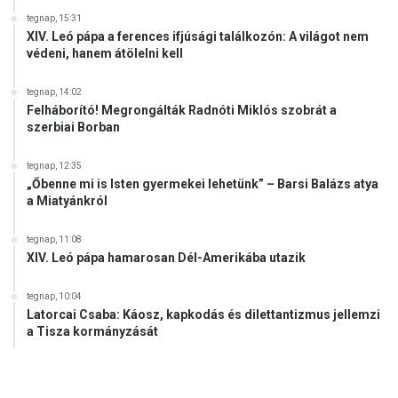
tegnap, 15:31
XIV. Leó pápa a ferences ifjúsági találkozón: A világot nem
védeni, hanem átölelni kell
tegnap, 14:02
Felháborító! Megrongálták Radnóti Miklós szobrát a
szerbiai Borban
tegnap, 12:35
„Őbenne mi is Isten gyermekei lehetünk” – Barsi Balázs atya
a Miatyánkról
tegnap, 11:08
XIV. Leó pápa hamarosan Dél-Amerikába utazik
tegnap, 10:04
Latorcai Csaba: Káosz, kapkodás és dilettantizmus jellemzi
a Tisza kormányzását