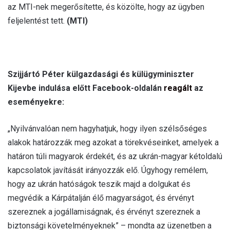
az MTI-nek megerősítette, és közölte, hogy az ügyben
feljelentést tett.
(MTI)
Szijjártó Péter külgazdasági és külügyminiszter
Kijevbe indulása előtt Facebook-oldalán
reagált
az
eseményekre:
„Nyilvánvalóan nem hagyhatjuk, hogy ilyen szélsőséges
alakok határozzák meg azokat a törekvéseinket, amelyek a
határon túli magyarok érdekét, és az ukrán-magyar kétoldalú
kapcsolatok javítását irányozzák elő. Úgyhogy remélem,
hogy az ukrán hatóságok teszik majd a dolgukat és
megvédik a Kárpátalján élő magyarságot, és érvényt
szereznek a jogállamiságnak, és érvényt szereznek a
biztonsági követelményeknek” – mondta az üzenetben a