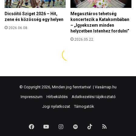
© Copyright 2026, Minden jog fenntartva! |
Vasárnap.hu
Impresszum
Hírbeküldés
Adatkezelési tájékoztató
Jogi nyilatkozat
Támogatók
Facebook
YouTube
Instagram
Spotify
TikTok
RSS