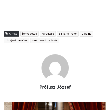
Címke
fenyegetés
Kárpátalja
Szijjártó Péter
Ukrajna
Ukrajnai hazafiak
ukrán nacionalisták
Prófusz József