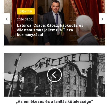
(H)arctér
2026.08.06.
(H)arctér
Rétvári Bence: Magyar Péter lett a paksi
2026.08.06.
energiakrízis legnagyobb
rémhírterjesztője (VIDEÓ)
„
Latorcai Csaba: Káosz, kapkodás és
A
dilettantizmus jellemzi a Tisza
z
kormányzását
e
m
l
é
k
e
„Az emlékezés és a tanítás kötelessége”
z
é