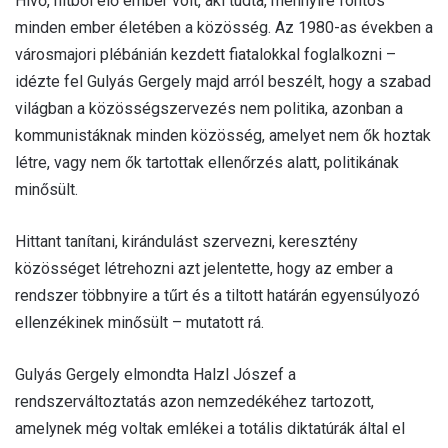
Hívő, hitből élő ember volt, aki tudta, mennyire fontos
minden ember életében a közösség. Az 1980-as években a
városmajori plébánián kezdett fiatalokkal foglalkozni –
idézte fel Gulyás Gergely majd arról beszélt, hogy a szabad
világban a közösségszervezés nem politika, azonban a
kommunistáknak minden közösség, amelyet nem ők hoztak
létre, vagy nem ők tartottak ellenőrzés alatt, politikának
minősült.
Hittant tanítani, kirándulást szervezni, keresztény
közösséget létrehozni azt jelentette, hogy az ember a
rendszer többnyire a tűrt és a tiltott határán egyensúlyozó
ellenzékinek minősült – mutatott rá.
Gulyás Gergely elmondta Halzl Jószef a
rendszerváltoztatás azon nemzedékéhez tartozott,
amelynek még voltak emlékei a totális diktatúrák által el