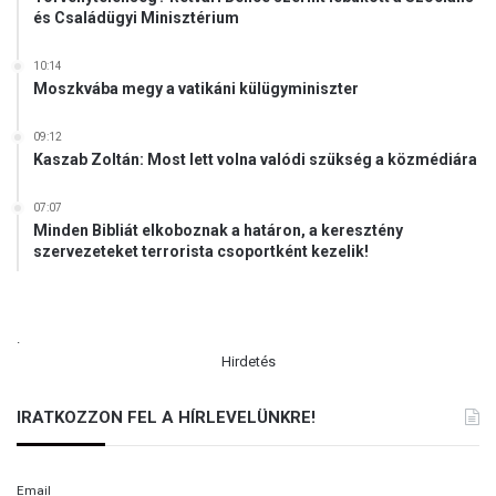
és Családügyi Minisztérium
10:14
Moszkvába megy a vatikáni külügyminiszter
09:12
Kaszab Zoltán: Most lett volna valódi szükség a közmédiára
07:07
Minden Bibliát elkoboznak a határon, a keresztény
szervezeteket terrorista csoportként kezelik!
.
Hirdetés
IRATKOZZON FEL A HÍRLEVELÜNKRE!
Email