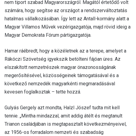
nem tiport szabad Magyarországról. Magától értetődő volt
számára, hogy segítse az országot a rendszerváltoztatás
hatalmas vállalkozásában. Így lett az Antall-kormány alatt a
Magyar Villamos Művek vezérigazgatója, majd rövid ideig a
Magyar Demokrata Fórum pártigazgatója.
Hamar ráébredt, hogy a közéletnek az a terepe, amelyet a
Rákóczi Szövetség igyekszik betölteni fájóan üres. Az
elszakított nemzetrészek magyar önazonosságának
megerősítésével, közösségeinek támogatásával és a
következő nemzedék magyarkénti megmaradásával
kevesen foglalkoztak – tette hozzá.
Gulyás Gergely azt mondta, Halzl Jószef tudta mit kell
tennie. „Mintha mindazzal, amit addig átélt és megtanult
Trianon családjában is megtapasztalt következményeivel,
az 1956-os forradalom nemzeti és szabadság