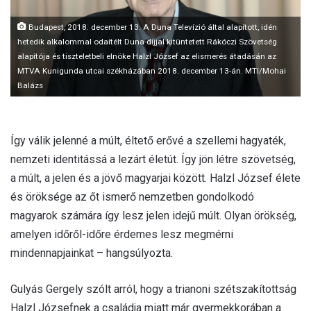
l
Budapest, 2018. december 13. A Duna Televízió által alapított, idén
hetedik alkalommal odaítélt Duna-díjjal kitüntetett Rákóczi Szövetség
alapítója és tiszteletbeli elnöke Halzl József az elismerés átadásán az
MTVA Kunigunda utcai székházában 2018. december 13-án. MTI/Mohai
Balázs
Így válik jelenné a múlt, éltető erővé a szellemi hagyaték,
nemzeti identitássá a lezárt életút. Így jön létre szövetség,
a múlt, a jelen és a jövő magyarjai között. Halzl József élete
és öröksége az őt ismerő nemzetben gondolkodó
magyarok számára így lesz jelen idejű múlt. Olyan örökség,
amelyen időről-időre érdemes lesz megmérni
mindennapjainkat – hangsúlyozta.
Gulyás Gergely szólt arról, hogy a trianoni szétszakítottság
Halzl Józsefnek a családja miatt már gyermekkorában a