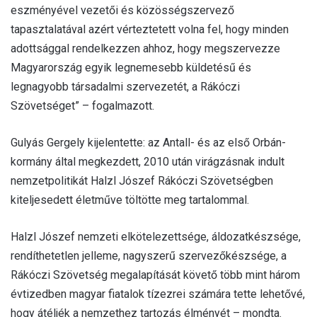
eszményével vezetői és közösségszervező
tapasztalatával azért vérteztetett volna fel, hogy minden
adottsággal rendelkezzen ahhoz, hogy megszervezze
Magyarország egyik legnemesebb küldetésű és
legnagyobb társadalmi szervezetét, a Rákóczi
Szövetséget” – fogalmazott.
Gulyás Gergely kijelentette: az Antall- és az első Orbán-
kormány által megkezdett, 2010 után virágzásnak indult
nemzetpolitikát Halzl Jószef Rákóczi Szövetségben
kiteljesedett életműve töltötte meg tartalommal.
Halzl Jószef nemzeti elkötelezettsége, áldozatkészsége,
rendíthetetlen jelleme, nagyszerű szervezőkészsége, a
Rákóczi Szövetség megalapítását követő több mint három
évtizedben magyar fiatalok tízezrei számára tette lehetővé,
hogy átéljék a nemzethez tartozás élményét – mondta.