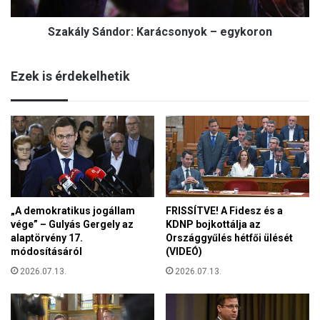
S
t
á
e
Szakály Sándor: Karácsonyok – egykoron
n
h
d
í
o
d
Ezek is érdekelhetik
r
a
:
m
K
ú
a
l
r
t
á
é
c
s
s
a
o
j
„A demokratikus jogállam
FRISSÍTVE! A Fidesz és a
n
ö
vége” – Gulyás Gergely az
KDNP bojkottálja az
y
v
alaptörvény 17.
Országgyűlés hétfői ülését
o
ő
módosításáról
(VIDEÓ)
k
k
–
2026.07.13.
2026.07.13.
ö
e
z
g
ö
y