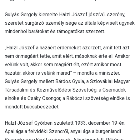
Gulyás Gergely kiemelte Halzl Jószef jószívű, szerény,
szeretet surgárzó személyisége az általa képviselt ügynek
mindenhol barátokat és támogatókat szerzett.
„Halzl Jószef a hazáért érdemeket szerzett, amit tett azt
nem önmagáért tette, amit elért, másoknak érte el. Amikor
velünk volt, akkor sem magáért élt, ezért amikor most
hazatér, akkor is velünk marad” – mondta a miniszter.
Gulyás Gergely mellett Bárdos Gyula, a Szlovákiai Magyar
Társadalmi és Közművelődési Szövetség, a Csemadok
elnöke és Csáky Csongor, a Rákóczi szövetség elnöke is
mondott búcsúbeszédet.
Halzl József Győrben született 1933. december 19-én.
Apai ága a felvidéki Szencről, anyai ága a burgenlandi
Sopronkeresztúrról származik. A budapesti II. Rákóczi