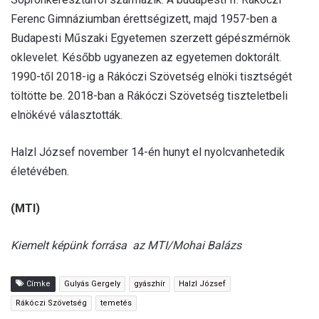
Ferenc Gimnáziumban érettségizett, majd 1957-ben a
Budapesti Műszaki Egyetemen szerzett gépészmérnök
oklevelet. Később ugyanezen az egyetemen doktorált.
1990-től 2018-ig a Rákóczi Szövetség elnöki tisztségét
töltötte be. 2018-ban a Rákóczi Szövetség tiszteletbeli
elnökévé választották.
Halzl József november 14-én hunyt el nyolcvanhetedik
életévében.
(MTI)
Kiemelt képünk forrása az MTI/Mohai Balázs
Címke
Gulyás Gergely
gyászhír
Halzl József
Rákóczi Szövetség
temetés