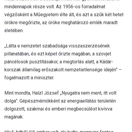
mindennapok része volt. Az 1956-os forradalmat
végzősként a Műegyetem élte ált, és azt a szűk két hetet
örökre megőrizte, az öröke meghatározó emlék maradt
életében.
„Látta e nemzetet szabadsága visszaszerzésének
pillanatában, és ezt képet őrizte magában, a szovjet
páncélosok pusztításakor, a megtorlás alatt, a Kádár-
korszak államilag erőszakolt nemzetietlensége idején” –
fogalmazott a miniszter.
Mint mondta, Halzl József „Nyugatra nem ment, itt volt
dolga”. Gépészmérnökként az energiaellátás területén
dolgozott, szakmai és emberi megbecsülést kivívva
magának.