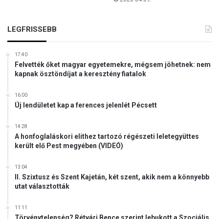
LEGFRISSEBB
17:40
Felvették őket magyar egyetemekre, mégsem jöhetnek: nem
kapnak ösztöndíjat a keresztény fiatalok
16:00
Új lendületet kap a ferences jelenlét Pécsett
14:28
A honfoglaláskori elithez tartozó régészeti leletegyüttes
került elő Pest megyében (VIDEÓ)
13:04
II. Szixtusz és Szent Kajetán, két szent, akik nem a könnyebb
utat választották
11:11
Törvénytelenség? Rétvári Bence szerint lebukott a Szociális