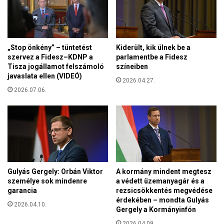
t
k
t
o
r
o
„Stop önkény” – tüntetést
Kiderült, kik ülnek be a
n
szervez a Fidesz–KDNP a
parlamentbe a Fidesz
Tisza jogállamot felszámoló
színeiben
javaslata ellen (VIDEÓ)
2026.04.27.
2026.07.06.
Gulyás Gergely: Orbán Viktor
A kormány mindent megtesz
személye sok mindenre
a védett üzemanyagár és a
garancia
rezsicsökkentés megvédése
érdekében – mondta Gulyás
2026.04.10.
Gergely a Kormányinfón
2026.04.09.