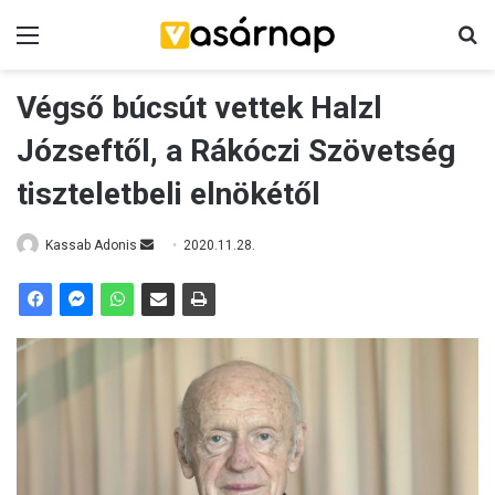
Menü
K
Végső búcsút vettek Halzl
Józseftől, a Rákóczi Szövetség
tiszteletbeli elnökétől
Kassab Adonis
S
2020.11.28.
e
n
d
a
n
e
m
a
i