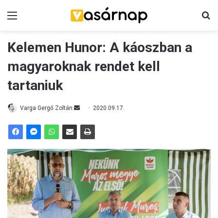
Menü
K
Kelemen Hunor: A káoszban a
magyaroknak rendet kell
tartaniuk
Varga Gergő Zoltán
S
2020.09.17.
e
n
d
a
n
e
m
a
i