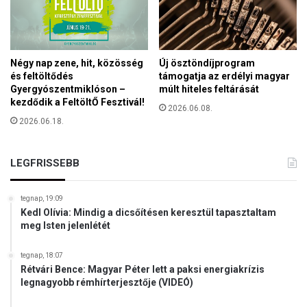
t
é
s
a
Négy nap zene, hit, közösség
Új ösztöndíjprogram
l
és feltöltődés
támogatja az erdélyi magyar
k
Gyergyószentmiklóson –
múlt hiteles feltárását
a
kezdődik a FeltöltŐ Fesztivál!
2026.06.08.
l
2026.06.18.
m
a
t
LEGFRISSEBB
l
a
n
tegnap, 19:09
s
Kedl Olívia: Mindig a dicsőítésen keresztül tapasztaltam
á
meg Isten jelenlétét
g
a
tegnap, 18:07
Rétvári Bence: Magyar Péter lett a paksi energiakrízis
legnagyobb rémhírterjesztője (VIDEÓ)