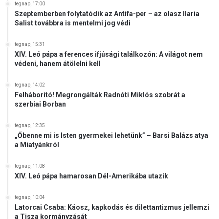
tegnap, 17:00
Szeptemberben folytatódik az Antifa-per – az olasz Ilaria
Salist továbbra is mentelmi jog védi
tegnap, 15:31
XIV. Leó pápa a ferences ifjúsági találkozón: A világot nem
védeni, hanem átölelni kell
tegnap, 14:02
Felháborító! Megrongálták Radnóti Miklós szobrát a
szerbiai Borban
tegnap, 12:35
„Őbenne mi is Isten gyermekei lehetünk” – Barsi Balázs atya
a Miatyánkról
tegnap, 11:08
XIV. Leó pápa hamarosan Dél-Amerikába utazik
tegnap, 10:04
Latorcai Csaba: Káosz, kapkodás és dilettantizmus jellemzi
a Tisza kormányzását