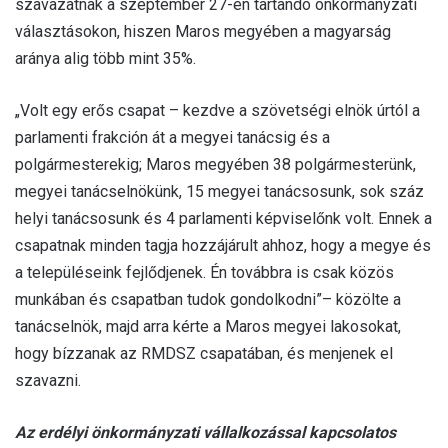
szavazatnak a szeptember 27-én tartandó önkormányzati
választásokon, hiszen Maros megyében a magyarság
aránya alig több mint 35%.
„Volt egy erős csapat – kezdve a szövetségi elnök úrtól a
parlamenti frakción át a megyei tanácsig és a
polgármesterekig; Maros megyében 38 polgármesterünk,
megyei tanácselnökünk, 15 megyei tanácsosunk, sok száz
helyi tanácsosunk és 4 parlamenti képviselőnk volt. Ennek a
csapatnak minden tagja hozzájárult ahhoz, hogy a megye és
a településeink fejlődjenek. Én továbbra is csak közös
munkában és csapatban tudok gondolkodni”– közölte a
tanácselnök, majd arra kérte a Maros megyei lakosokat,
hogy bízzanak az RMDSZ csapatában, és menjenek el
szavazni.
Az erdélyi önkormányzati vállalkozással kapcsolatos