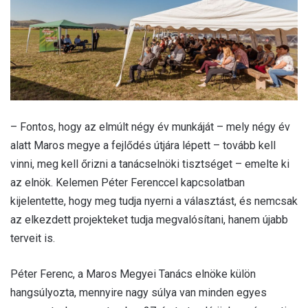
– Fontos, hogy az elmúlt négy év munkáját – mely négy év
alatt Maros megye a fejlődés útjára lépett – tovább kell
vinni, meg kell őrizni a tanácselnöki tisztséget – emelte ki
az elnök. Kelemen Péter Ferenccel kapcsolatban
kijelentette, hogy meg tudja nyerni a választást, és nemcsak
az elkezdett projekteket tudja megvalósítani, hanem újabb
terveit is.
Péter Ferenc, a Maros Megyei Tanács elnöke külön
hangsúlyozta, mennyire nagy súlya van minden egyes