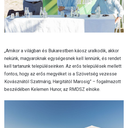
l
„Amikor a világban és Bukarestben káosz uralkodik, akkor
nekünk, magyaroknak egységesnek kell lennünk, és rendet
kell tartanunk településeinken. Az erős települések mellett
fontos, hogy az erős megyéket is a Szövetség vezesse
Kovásznától Szatmárig, Hargitától Marosig” – fogalmazott
beszédében Kelemen Hunor, az RMDSZ elnöke.