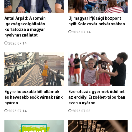
n
y
y
o
ú
Antal Árpád: A román
Új magyar ifjúsági központ
s
j
igazságszolgáltatás
nyílt Kolozsvár belvárosában
o
a
korlátozza a magyar
d
2026.07.14.
b
nyelvhasználatot
o
b
t
2026.07.14.
h
t
u
a
l
f
l
ő
á
v
m
á
á
r
r
Egyre hosszabb hőhullámok
Ezerötszáz gyermek üdülhet
o
a
és hevesebb esők várnak ránk
az erdélyi Erzsébet-táborban
s
nyáron
ezen a nyáron
i
2026.07.14.
2026.07.08.
v
e
z
e