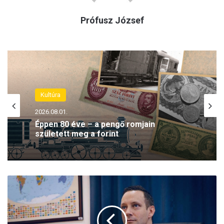
Prófusz József
Kultúra
2026.08.01.
Éppen 80 éve – a pengő romjain
született meg a forint
A
z
b
e
j