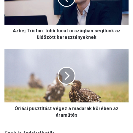
T
r
i
s
Azbej Tristan: több tucat országban segítünk az
t
a
üldözött keresztényeknek
n
:
Ó
t
r
ö
i
b
á
b
s
t
i
u
p
c
u
a
s
t
Óriási pusztítást végez a madarak körében az
z
o
t
áramütés
r
í
s
t
z