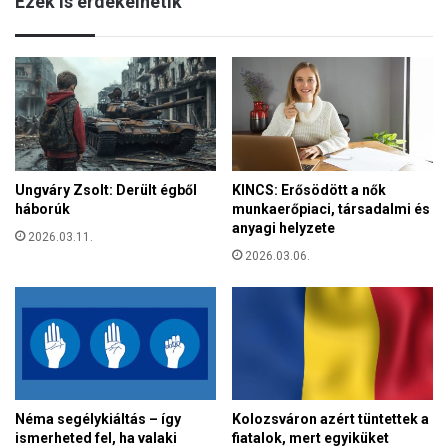
Ezek is érdekelhetik
á
á
s
g
t
b
v
a
é
n
g
s
e
e
z
g
a
í
Ungváry Zsolt: Derült égből
KINCS: Erősödött a nők
m
t
háborúk
munkaerőpiaci, társadalmi és
a
ü
anyagi helyzete
d
2026.03.11.
n
a
2026.03.06.
k
r
a
a
z
k
ü
k
l
ö
d
r
ö
é
z
Kolozsváron azért tüntettek a
Néma segélykiáltás – így
b
ö
fiatalok, mert egyiküket
ismerheted fel, ha valaki
e