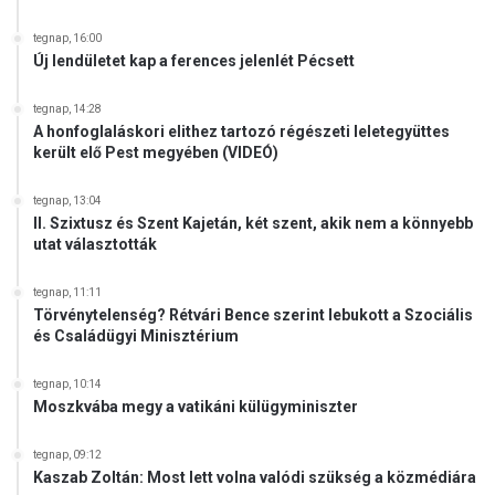
tegnap, 16:00
Új lendületet kap a ferences jelenlét Pécsett
tegnap, 14:28
A honfoglaláskori elithez tartozó régészeti leletegyüttes
került elő Pest megyében (VIDEÓ)
tegnap, 13:04
II. Szixtusz és Szent Kajetán, két szent, akik nem a könnyebb
utat választották
tegnap, 11:11
Törvénytelenség? Rétvári Bence szerint lebukott a Szociális
és Családügyi Minisztérium
tegnap, 10:14
Moszkvába megy a vatikáni külügyminiszter
tegnap, 09:12
Kaszab Zoltán: Most lett volna valódi szükség a közmédiára