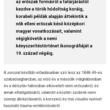
az erőszak formáiról a tatárjárástól
kezdve a török hódoltság koráig,
korabeli példák alapján áttekintik a
nők elleni erőszak késő középkori
magyar vonatkozásait, valamint
végigkövetik a nemi
kényszerítéstörténet ikonográfiáját a
19. század végéig.
A sorozat későbbi előadásaiban szó lesz az 1848-49-es
szabadságharcban, az első és a második világháborúban
és a délszláv háborúban elkövetett nemi erőszakról, és
annak elhallgatásáról, valamint a köztéri szobrok nemi
szerep ábrázolásairól, a korszerű és mai vizuális nyelvet
használó trauma-emlékművekről.