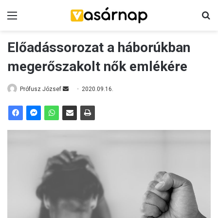
Menü
K
Előadássorozat a háborúkban
megerőszakolt nők emlékére
Prófusz József
S
2020.09.16.
e
n
d
a
n
e
m
a
i
l