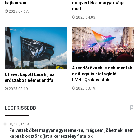
t
megverték a magyarsága
bajban van!
n
t
miatt
a
2025.07.07.
k
2025.04.03.
z
e
á
r
r
e
a
s
m
z
ü
t
t
é
é
n
A rendőröknek is nekimentek
s
y
az illegális hídfoglaló
Öt évet kapott Lina E., az
LMBTQ-aktivisták
e
erőszakos német antifa
k
2025.03.19.
2025.03.19.
n
e
k
LEGFRISSEBB
tegnap, 17:40
Felvették őket magyar egyetemekre, mégsem jöhetnek: nem
kapnak ösztöndíjat a keresztény fiatalok