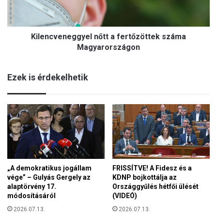
l
v
á
e
n
n
á
Kilencveneggyel nőtt a fertőzöttek száma
e
l
g
Magyarországon
m
g
e
y
g
Ezek is érdekelhetik
e
á
l
l
n
m
ő
o
t
d
t
o
a
t
f
t
e
t
„A demokratikus jogállam
FRISSÍTVE! A Fidesz és a
r
e
vége” – Gulyás Gergely az
KDNP bojkottálja az
t
m
alaptörvény 17.
Országgyűlés hétfői ülését
ő
p
módosításáról
(VIDEÓ)
z
l
ö
2026.07.13.
2026.07.13.
o