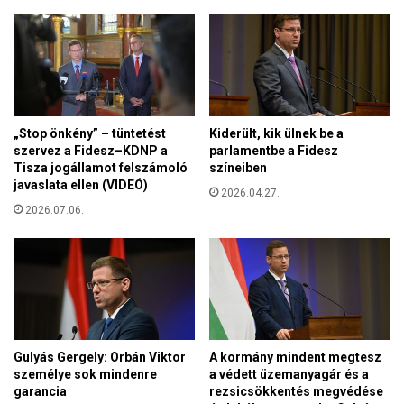
t
m
t
k
e
i
k
v
s
i
z
t
á
e
„Stop önkény” – tüntetést
Kiderült, kik ülnek be a
m
l
szervez a Fidesz–KDNP a
parlamentbe a Fidesz
a
e
Tisza jogállamot felszámoló
színeiben
M
javaslata ellen (VIDEÓ)
z
2026.04.27.
a
é
2026.07.06.
g
s
y
e
a
r
o
r
s
z
Gulyás Gergely: Orbán Viktor
A kormány mindent megtesz
á
személye sok mindenre
a védett üzemanyagár és a
g
garancia
rezsicsökkentés megvédése
o