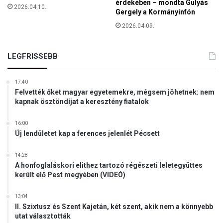
érdekében – mondta Gulyás
2026.04.10.
n
Gergely a Kormányinfón
2026.04.09.
LEGFRISSEBB
17:40
Felvették őket magyar egyetemekre, mégsem jöhetnek: nem
kapnak ösztöndíjat a keresztény fiatalok
16:00
Új lendületet kap a ferences jelenlét Pécsett
14:28
A honfoglaláskori elithez tartozó régészeti leletegyüttes
került elő Pest megyében (VIDEÓ)
13:04
II. Szixtusz és Szent Kajetán, két szent, akik nem a könnyebb
utat választották