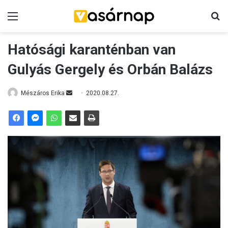
Menü
K
Hatósági karanténban van
Gulyás Gergely és Orbán Balázs
Mészáros Erika
S
2020.08.27.
e
n
d
a
n
e
m
a
i
l