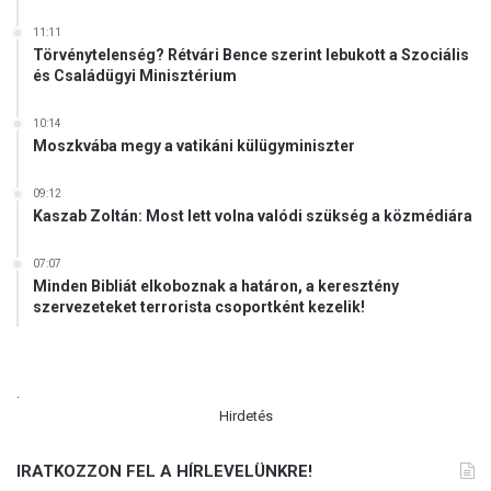
11:11
Törvénytelenség? Rétvári Bence szerint lebukott a Szociális
és Családügyi Minisztérium
10:14
Moszkvába megy a vatikáni külügyminiszter
09:12
Kaszab Zoltán: Most lett volna valódi szükség a közmédiára
07:07
Minden Bibliát elkoboznak a határon, a keresztény
szervezeteket terrorista csoportként kezelik!
.
Hirdetés
IRATKOZZON FEL A HÍRLEVELÜNKRE!