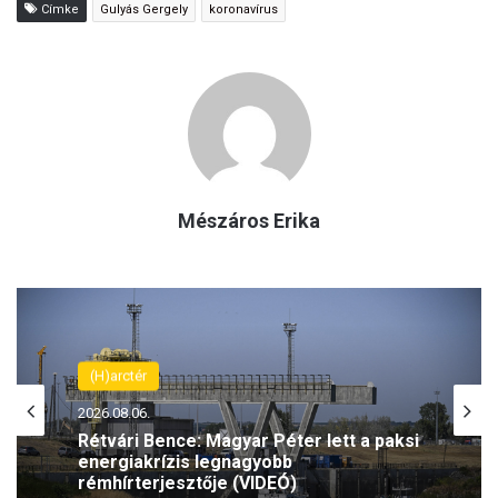
Címke
Gulyás Gergely
koronavírus
Mészáros Erika
(H)arctér
2026.08.06.
Rétvári Bence: Magyar Péter lett a paksi
energiakrízis legnagyobb
rémhírterjesztője (VIDEÓ)