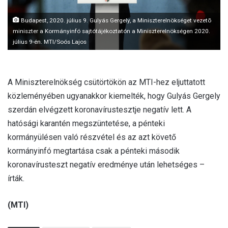
Budapest, 2020. július 9. Gulyás Gergely, a Miniszterelnökséget vezetõ
miniszter a Kormányinfó sajtótájékoztatón a Miniszterelnökségen 2020.
július 9-én. MTI/Soós Lajos
A Miniszterelnökség csütörtökön az MTI-hez eljuttatott
közleményében ugyanakkor kiemelték, hogy Gulyás Gergely
szerdán elvégzett koronavírustesztje negatív lett. A
hatósági karantén megszüntetése, a pénteki
kormányülésen való részvétel és az azt követő
kormányinfó megtartása csak a pénteki második
koronavírusteszt negatív eredménye után lehetséges –
írták.
(MTI)