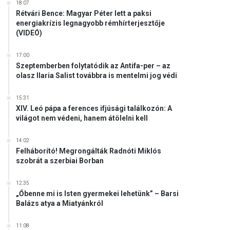
18:07
Rétvári Bence: Magyar Péter lett a paksi
energiakrízis legnagyobb rémhírterjesztője
(VIDEÓ)
17:00
Szeptemberben folytatódik az Antifa-per – az
olasz Ilaria Salist továbbra is mentelmi jog védi
15:31
XIV. Leó pápa a ferences ifjúsági találkozón: A
világot nem védeni, hanem átölelni kell
14:02
Felháborító! Megrongálták Radnóti Miklós
szobrát a szerbiai Borban
12:35
„Őbenne mi is Isten gyermekei lehetünk” – Barsi
Balázs atya a Miatyánkról
11:08