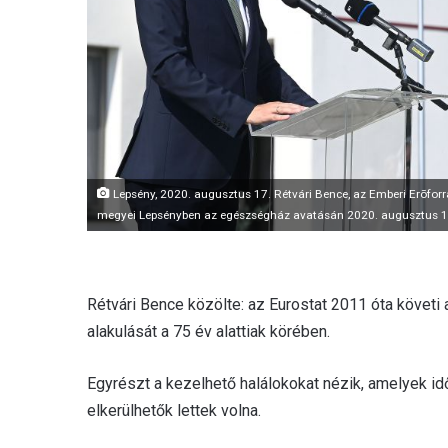
Lepsény, 2020. augusztus 17. Rétvári Bence, az Emberi Erõfor
megyei Lepsényben az egészségház avatásán 2020. augusztus 1
Rétvári Bence közölte: az Eurostat 2011 óta követi 
alakulását a 75 év alattiak körében.
Egyrészt a kezelhető halálokokat nézik, amelyek 
elkerülhetők lettek volna.