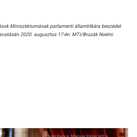
ások Minisztériumának parlamenti államtitkára beszédet
avatásán 2020. augusztus 17-én. MTI/Bruzák Noémi
Rétvári Bence: Magyar Péter lett a