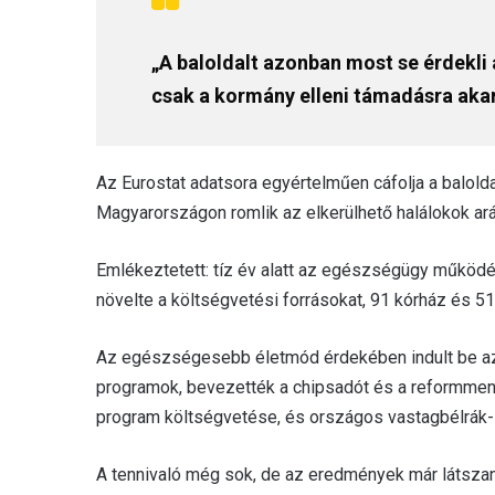
„A baloldalt azonban most se érdekl
csak a kormány elleni támadásra akar
Az Eurostat adatsora egyértelműen cáfolja a balolda
Magyarországon romlik az elkerülhető halálokok ar
Emlékeztetett: tíz év alatt az egészségügy működ
növelte a költségvetési forrásokat, 91 kórház és 
Az egészségesebb életmód érdekében indult be az
programok, bevezették a chipsadót és a reformmenz
program költségvetése, és országos vastagbélrák-s
A tennivaló még sok, de az eredmények már látsz