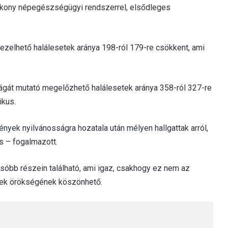
ékony népegészségügyi rendszerrel, elsődleges
zelhető halálesetek aránya 198-ról 179-re csökkent, ami
át mutató megelőzhető halálesetek aránya 358-ról 327-re
ikus.
mények nyilvánosságra hozatala után mélyen hallgattak arról,
s – fogalmazott.
lsóbb részein található, ami igaz, csakhogy ez nem az
edek örökségének köszönhető.