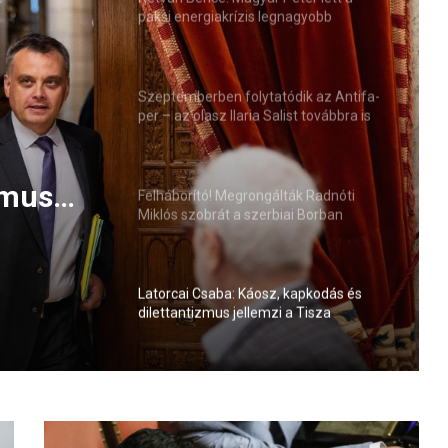
paksi energiakrízis legnagyobb
rémhírterjesztője (VIDEÓ)
Szeptemberben folytatódik az Antifa-
per – az olasz Ilaria Salist továbbra is
mentelmi jog védi
Péter
s
Felháborító! Megrongálták Radnóti
Miklós szobrát a szerbiai Borban
sztője
Latorcai Csaba: Káosz, kapkodás és
dilettantizmus jellemzi a Tisza
kormányzását
S