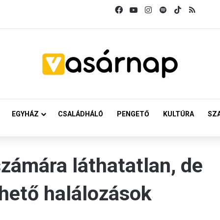
Facebook
YouTube
Instagram
Spotify
TikTok
RSS
EGYHÁZ
CSALÁDHÁLÓ
PENGETŐ
KULTÚRA
SZ
számára láthatatlan, de
lhető halálozások