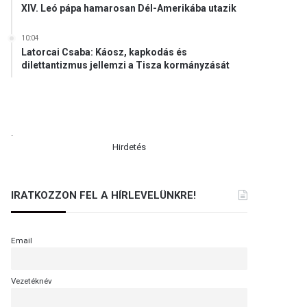
XIV. Leó pápa hamarosan Dél-Amerikába utazik
10:04
Latorcai Csaba: Káosz, kapkodás és
dilettantizmus jellemzi a Tisza kormányzását
.
Hirdetés
IRATKOZZON FEL A HÍRLEVELÜNKRE!
Email
Vezetéknév