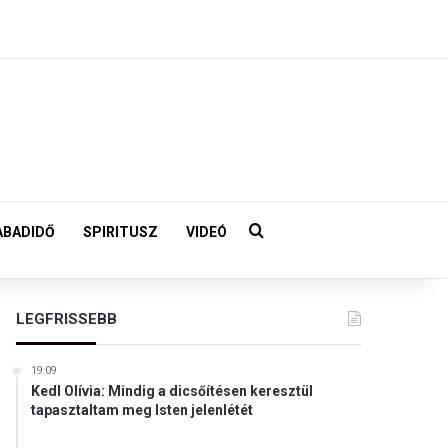
Keresés:
ABADIDŐ
SPIRITUSZ
VIDEÓ
LEGFRISSEBB
19:09
Kedl Olívia: Mindig a dicsőítésen keresztül
tapasztaltam meg Isten jelenlétét