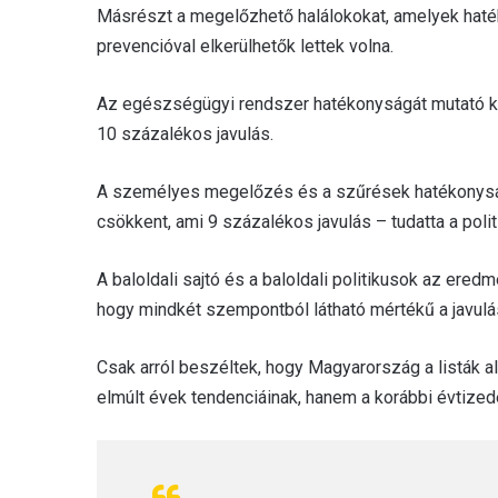
Másrészt a megelőzhető halálokokat, amelyek hat
prevencióval elkerülhetők lettek volna.
Az egészségügyi rendszer hatékonyságát mutató ke
10 százalékos javulás.
A személyes megelőzés és a szűrések hatékonyság
csökkent, ami 9 százalékos javulás – tudatta a polit
A baloldali sajtó és a baloldali politikusok az ered
hogy mindkét szempontból látható mértékű a javulá
Csak arról beszéltek, hogy Magyarország a listák a
elmúlt évek tendenciáinak, hanem a korábbi évtiz