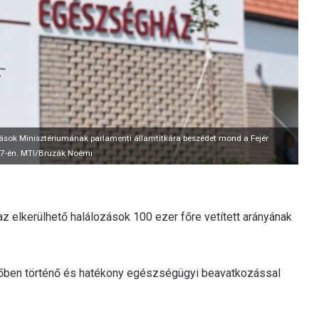
rások Minisztériumának parlamenti államtitkára beszédet mond a Fejér
7-én. MTI/Bruzák Noémi
az elkerülhető halálozások 100 ezer főre vetített arányának
időben történő és hatékony egészségügyi beavatkozással