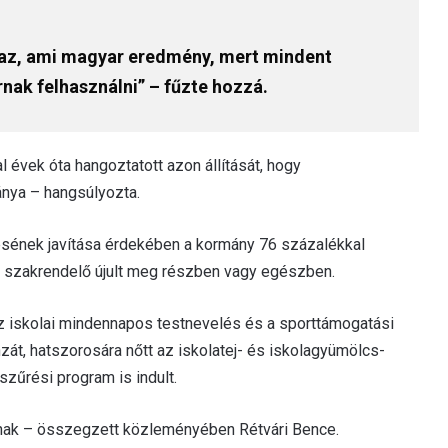
i az, ami magyar eredmény, mert mindent
nak felhasználni” – fűzte hozzá.
l évek óta hangoztatott azon állítását, hogy
ánya – hangsúlyozta.
ésének javítása érdekében a kormány 76 százalékkal
51 szakrendelő újult meg részben vagy egészben.
 iskolai mindennapos testnevelés és a sporttámogatási
át, hatszorosára nőtt az iskolatej- és iskolagyümölcs-
zűrési program is indult.
anak – összegzett közleményében Rétvári Bence.