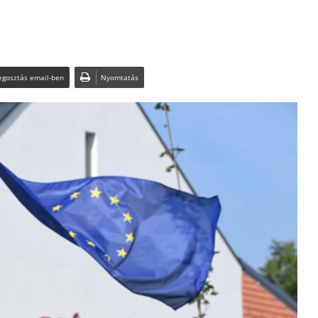
gosztás email-ben
Nyomtatás