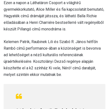
Ezen a napon a Láthatáron Csoport a világhírű
gyermekkorkutató, Alice Miller és fia kapcsolatát bemutató,
Hagyaték című drámáját játssza, és látható Balla Richie
előadásában a Henri Charriére bestsellerré vált regényéből
készült Pillangó című monodráma is.
Kelemen Patrik, Raubinek Lili és Szabó R. János hétfőn
Rambó című performance-ában a közönséget is bevonva
ad lehetőséget a néző kulturális referenciáinak
újraértékelésére. Kosztolányi Dezső regénye alapján
készítette el a k2 színház Ki vele, Néró! című darabját,
melyet szintén ekkor mutatnak be.