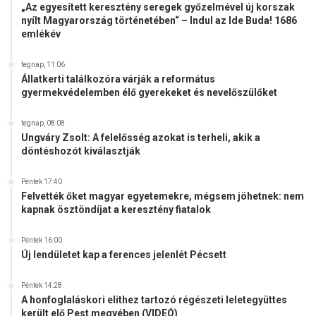
„Az egyesített keresztény seregek győzelmével új korszak
nyílt Magyarország történetében“ – Indul az Ide Buda! 1686
emlékév
tegnap, 11:06
Állatkerti találkozóra várják a református
gyermekvédelemben élő gyerekeket és nevelőszülőket
tegnap, 08:08
Ungváry Zsolt: A felelősség azokat is terheli, akik a
döntéshozót kiválasztják
Péntek 17:40
Felvették őket magyar egyetemekre, mégsem jöhetnek: nem
kapnak ösztöndíjat a keresztény fiatalok
Péntek 16:00
Új lendületet kap a ferences jelenlét Pécsett
Péntek 14:28
A honfoglaláskori elithez tartozó régészeti leletegyüttes
került elő Pest megyében (VIDEÓ)