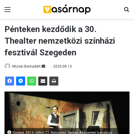
Menü
K
Pénteken kezdődik a 30.
Thealter nemzetközi színházi
fesztivál Szegeden
Mizsei Bernadett
S
2020.08.13.
e
n
d
a
n
e
m
a
i
Szeged, 2016. július 21. Keresztes Tamás Akszentyij Ivanovics