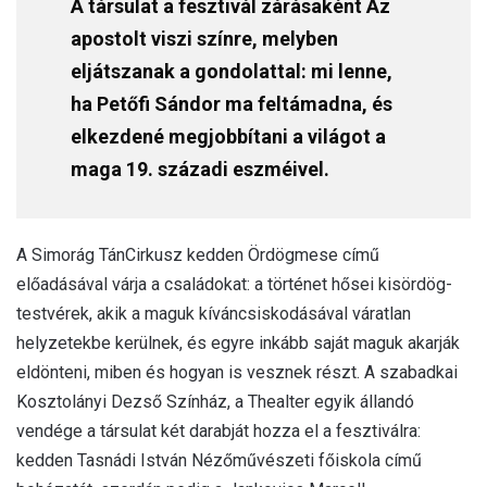
A társulat a fesztivál zárásaként Az
apostolt viszi színre, melyben
eljátszanak a gondolattal: mi lenne,
ha Petőfi Sándor ma feltámadna, és
elkezdené megjobbítani a világot a
maga 19. századi eszméivel.
A Simorág TánCirkusz kedden Ördögmese című
előadásával várja a családokat: a történet hősei kisördög-
testvérek, akik a maguk kíváncsiskodásával váratlan
helyzetekbe kerülnek, és egyre inkább saját maguk akarják
eldönteni, miben és hogyan is vesznek részt. A szabadkai
Kosztolányi Dezső Színház, a Thealter egyik állandó
vendége a társulat két darabját hozza el a fesztiválra:
kedden Tasnádi István Nézőművészeti főiskola című