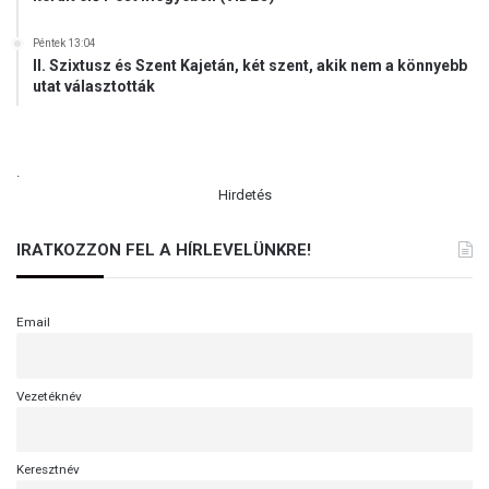
Péntek 13:04
II. Szixtusz és Szent Kajetán, két szent, akik nem a könnyebb
utat választották
.
Hirdetés
IRATKOZZON FEL A HÍRLEVELÜNKRE!
Email
Vezetéknév
Keresztnév