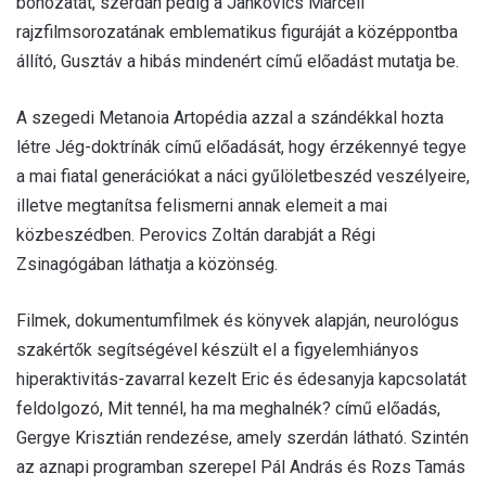
bohózatát, szerdán pedig a Jankovics Marcell
rajzfilmsorozatának emblematikus figuráját a középpontba
állító, Gusztáv a hibás mindenért című előadást mutatja be.
A szegedi Metanoia Artopédia azzal a szándékkal hozta
létre Jég-doktrínák című előadását, hogy érzékennyé tegye
a mai fiatal generációkat a náci gyűlöletbeszéd veszélyeire,
illetve megtanítsa felismerni annak elemeit a mai
közbeszédben. Perovics Zoltán darabját a Régi
Zsinagógában láthatja a közönség.
Filmek, dokumentumfilmek és könyvek alapján, neurológus
szakértők segítségével készült el a figyelemhiányos
hiperaktivitás-zavarral kezelt Eric és édesanyja kapcsolatát
feldolgozó, Mit tennél, ha ma meghalnék? című előadás,
Gergye Krisztián rendezése, amely szerdán látható. Szintén
az aznapi programban szerepel Pál András és Rozs Tamás