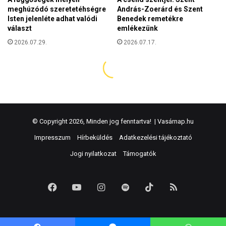
© Copyright 2026, Minden jog fenntartva! |
Vasárnap.hu
Impresszum
Hírbeküldés
Adatkezelési tájékoztató
Jogi nyilatkozat
Támogatók
Facebook
YouTube
Instagram
Spotify
TikTok
RSS