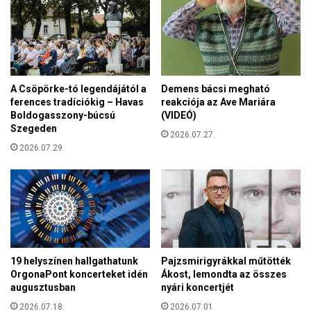
s
Q
i
-
v
r
o
e
n
n
u
d
A Csöpörke-tó legendájától a
Demens bácsi megható
l
e
ferences tradíciókig – Havas
reakciója az Ave Mariára
f
z
Boldogasszony-búcsú
(VIDEÓ)
e
v
Szegeden
l
2026.07.27.
é
a
2026.07.29.
n
z
y
i
e
d
l
e
l
i
e
v
n
i
19 helyszínen hallgathatunk
Pajzsmirigyrákkal műtötték
r
OrgonaPont koncerteket idén
Ákost, lemondta az összes
á
augusztusban
nyári koncertjét
g
2026.07.18.
2026.07.01.
k