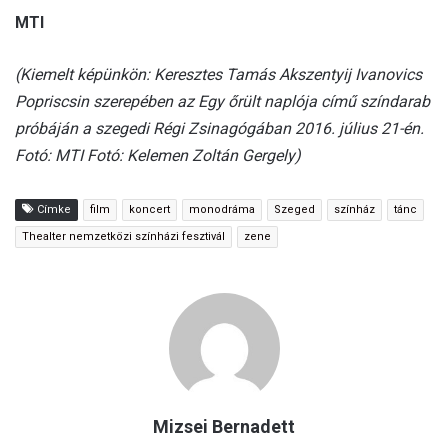
MTI
(Kiemelt képünkön: Keresztes Tamás Akszentyij Ivanovics
Popriscsin szerepében az Egy őrült naplója című színdarab
próbáján a szegedi Régi Zsinagógában 2016. július 21-én.
Fotó: MTI Fotó: Kelemen Zoltán Gergely)
Címke
film
koncert
monodráma
Szeged
színház
tánc
Thealter nemzetközi színházi fesztivál
zene
Mizsei Bernadett