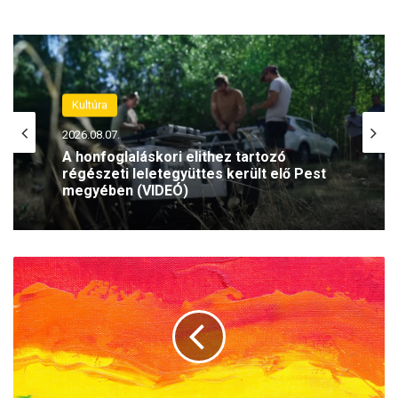
Kultúra
Kultúra
2026.08.02.
2026.08.07.
Bogányiék, Ránkiék és Lackfiék is
fellépnek idén az Ars Sacra Fesztiválon
A honfoglaláskori elithez tartozó
régészeti leletegyüttes került elő Pest
V
megyében (VIDEÓ)
e
s
z
p
r
é
m