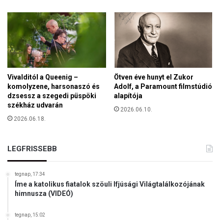
a
r
n
e
v
á
l
Vivalditól a Queenig –
Ötven éve hunyt el Zukor
o
komolyzene, harsonaszó és
Adolf, a Paramount filmstúdió
n
dzsessz a szegedi püspöki
alapítója
székház udvarán
2026.06.10.
2026.06.18.
LEGFRISSEBB
tegnap, 17:34
Íme a katolikus fiatalok szöuli Ifjúsági Világtalálkozójának
himnusza (VIDEÓ)
tegnap, 15:02