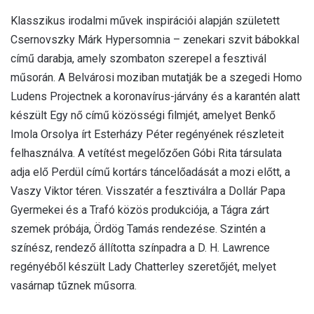
Klasszikus irodalmi művek inspirációi alapján született
Csernovszky Márk Hypersomnia – zenekari szvit bábokkal
című darabja, amely szombaton szerepel a fesztivál
műsorán. A Belvárosi moziban mutatják be a szegedi Homo
Ludens Projectnek a koronavírus-járvány és a karantén alatt
készült Egy nő című közösségi filmjét, amelyet Benkő
Imola Orsolya írt Esterházy Péter regényének részleteit
felhasználva. A vetítést megelőzően Góbi Rita társulata
adja elő Perdül című kortárs táncelőadását a mozi előtt, a
Vaszy Viktor téren. Visszatér a fesztiválra a Dollár Papa
Gyermekei és a Trafó közös produkciója, a Tágra zárt
szemek próbája, Ördög Tamás rendezése. Szintén a
színész, rendező állította színpadra a D. H. Lawrence
regényéből készült Lady Chatterley szeretőjét, melyet
vasárnap tűznek műsorra.