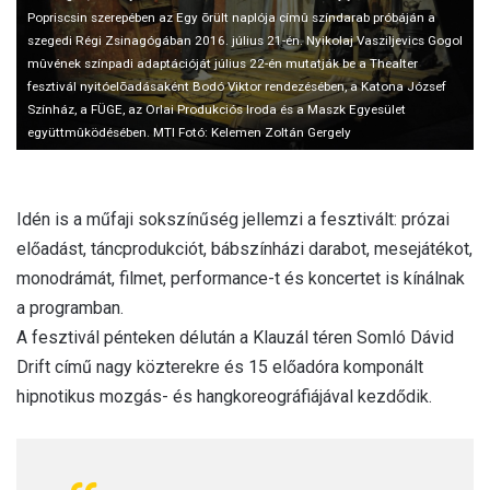
l
Popriscsin szerepében az Egy õrült naplója címû színdarab próbáján a
szegedi Régi Zsinagógában 2016. július 21-én. Nyikolaj Vasziljevics Gogol
mûvének színpadi adaptációját július 22-én mutatják be a Thealter
fesztivál nyitóelõadásaként Bodó Viktor rendezésében, a Katona József
Színház, a FÜGE, az Orlai Produkciós Iroda és a Maszk Egyesület
együttmûködésében. MTI Fotó: Kelemen Zoltán Gergely
Idén is a műfaji sokszínűség jellemzi a fesztivált: prózai
előadást, táncprodukciót, bábszínházi darabot, mesejátékot,
monodrámát, filmet, performance-t és koncertet is kínálnak
a programban.
A fesztivál pénteken délután a Klauzál téren Somló Dávid
Drift című nagy közterekre és 15 előadóra komponált
hipnotikus mozgás- és hangkoreográfiájával kezdődik.