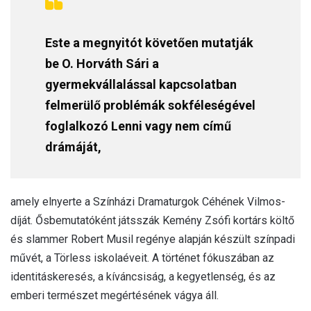
Este a megnyitót követően mutatják
be O. Horváth Sári a
gyermekvállalással kapcsolatban
felmerülő problémák sokféleségével
foglalkozó Lenni vagy nem című
drámáját,
amely elnyerte a Színházi Dramaturgok Céhének Vilmos-
díját. Ősbemutatóként játsszák Kemény Zsófi kortárs költő
és slammer Robert Musil regénye alapján készült színpadi
művét, a Törless iskolaéveit. A történet fókuszában az
identitáskeresés, a kíváncsiság, a kegyetlenség, és az
emberi természet megértésének vágya áll.