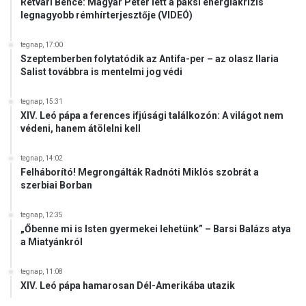
Rétvári Bence: Magyar Péter lett a paksi energiakrízis
legnagyobb rémhírterjesztője (VIDEÓ)
tegnap, 17:00
Szeptemberben folytatódik az Antifa-per – az olasz Ilaria
Salist továbbra is mentelmi jog védi
tegnap, 15:31
XIV. Leó pápa a ferences ifjúsági találkozón: A világot nem
védeni, hanem átölelni kell
tegnap, 14:02
Felháborító! Megrongálták Radnóti Miklós szobrát a
szerbiai Borban
tegnap, 12:35
„Őbenne mi is Isten gyermekei lehetünk” – Barsi Balázs atya
a Miatyánkról
tegnap, 11:08
XIV. Leó pápa hamarosan Dél-Amerikába utazik