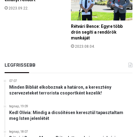
ó
a
i
2023.09.22.
i
k
m
e
i
Rétvári Bence: Egyre több
r
s
drón segíti a rendőrök
e
s
munkáját
s
z
2023.08.04.
z
i
t
ó
é
LEGFRISSEBB
n
y
e
07:07
k
Minden Bibliát elkoboznak a határon, a keresztény
szervezeteket terrorista csoportként kezelik!
tegnap, 19:09
Kedl Olívia: Mindig a dicsőítésen keresztül tapasztaltam
meg Isten jelenlétét
tegnap, 18:07