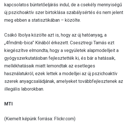
kapcsolatos büntetőeljárás indul, de a csekély mennyiségű
új pszichoaktív szer birtoklása szabálysértés és nem jelent
meg ebben a statisztikában – közölte.
Csákó Ibolya közölte azt is, hogy az új hatóanyag, a
„4fmdmb-bica” Kínából érkezett. Csesztregi Tamás ezt
kiegészítve elmondta, hogy a vegyületek alapmodelljeit a
gyógyszerkutatásban fejlesztették ki, és bár a hatásaik,
mellékhatásaik miatt lemondtak az esetleges
használatukról, ezek lettek a modelljei az új pszichoaktív
szerek anyagcsaládjának, amelyeket továbbfejlesztenek az
illegális laborokban.
MTI
(Kiemelt képünk forrása: Flickr.com)