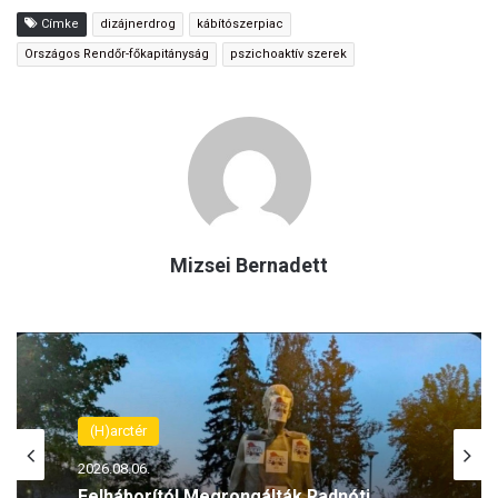
Címke
dizájnerdrog
kábítószerpiac
Országos Rendőr-főkapitányság
pszichoaktív szerek
Mizsei Bernadett
(H)arctér
2026.08.06.
Felháborító! Megrongálták Radnóti