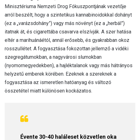
Minisztériuma Nemzeti Drog Fókuszpontjának vezetője
arról beszélt, hogy a szintetikus kannabinoidokkal dohányt
(ez a „varázsdohány”) vagy más növényt (ez a „herbál”)
itatnak át, és cigarettába csavarva elszívják. A szer hatása
eltér a marihuánáétól, annál erősebb, és gyakrabban okoz
rosszullétet. A fogyasztása fokozottan jellemző a vidéki
szegregátumokban, a nagyvárosi slumokban
(nyomornegyedekben), a hajléktalanok vagy más hátrányos
helyzetű emberek körében. Ezeknek a szereknek a
fogyasztása az ismeretlen hatóanyag és változó
összetétel miatt különösen kockázatos.
Évente 30-40 haláleset közvetlen oka