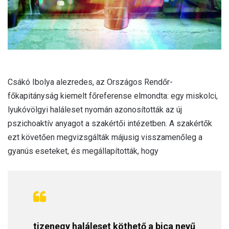
Csákó Ibolya alezredes, az Országos Rendőr-
főkapitányság kiemelt főreferense elmondta: egy miskolci,
lyukóvölgyi haláleset nyomán azonosították az új
pszichoaktív anyagot a szakértői intézetben. A szakértők
ezt követően megvizsgálták májusig visszamenőleg a
gyanús eseteket, és megállapították, hogy
tizenegy haláleset köthető a bica nevű