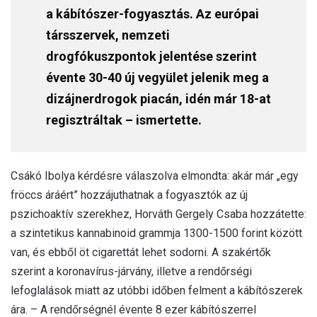
a kábítószer-fogyasztás. Az európai
társszervek, nemzeti
drogfókuszpontok jelentése szerint
évente 30-40 új vegyület jelenik meg a
dizájnerdrogok piacán, idén már 18-at
regisztráltak – ismertette.
Csákó Ibolya kérdésre válaszolva elmondta: akár már „egy
fröccs áráért” hozzájuthatnak a fogyasztók az új
pszichoaktív szerekhez, Horváth Gergely Csaba hozzátette:
a szintetikus kannabinoid grammja 1300-1500 forint között
van, és ebből öt cigarettát lehet sodorni. A szakértők
szerint a koronavírus-járvány, illetve a rendőrségi
lefoglalások miatt az utóbbi időben felment a kábítószerek
ára. – A rendőrségnél évente 8 ezer kábítószerrel