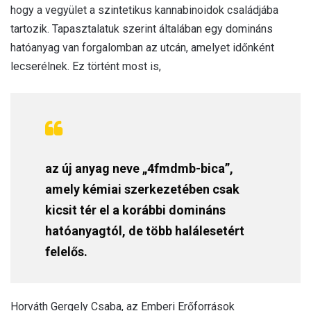
hogy a vegyület a szintetikus kannabinoidok családjába
tartozik. Tapasztalatuk szerint általában egy domináns
hatóanyag van forgalomban az utcán, amelyet időnként
lecserélnek. Ez történt most is,
az új anyag neve „4fmdmb-bica”,
amely kémiai szerkezetében csak
kicsit tér el a korábbi domináns
hatóanyagtól, de több halálesetért
felelős.
Horváth Gergely Csaba, az Emberi Erőforrások