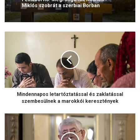
Miklós szobrát a szerbiai Borban
M
i
n
d
e
n
n
a
p
Mindennapos letartóztatással és zaklatással
o
s
szembesülnek a marokkói keresztények
l
e
R
t
e
a
m
r
é
t