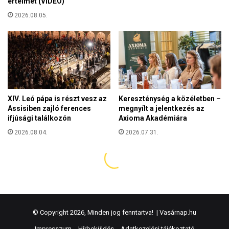
© Copyright 2026, Minden jog fenntartva! |
Vasárnap.hu
Impresszum
Hírbeküldés
Adatkezelési tájékoztató