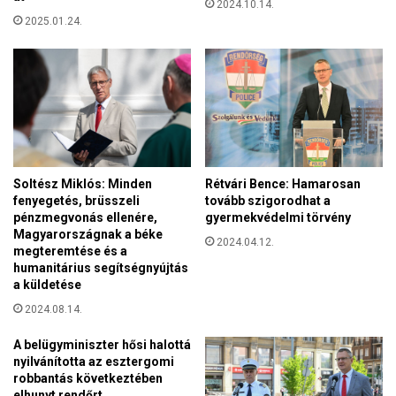
e
2024.10.14.
a
m
2025.01.24.
l
b
s
e
z
n
e
a
m
z
b
e
e
u
s
r
ü
Soltész Miklós: Minden
Rétvári Bence: Hamarosan
ó
l
fenyegetés, brüsszeli
tovább szigorodhat a
p
n
pénzmegvonás ellenére,
gyermekvédelmi törvény
a
Magyarországnak a béke
e
2024.04.12.
i
megteremtése és a
k
o
humanitárius segítségnyújtás
a
n
a küldetése
m
k
a
2024.08.14.
o
r
l
A belügyminiszter hősi halottá
o
ó
nyilvánította az esztergomi
k
g
robbantás következtében
k
i
elhunyt rendőrt