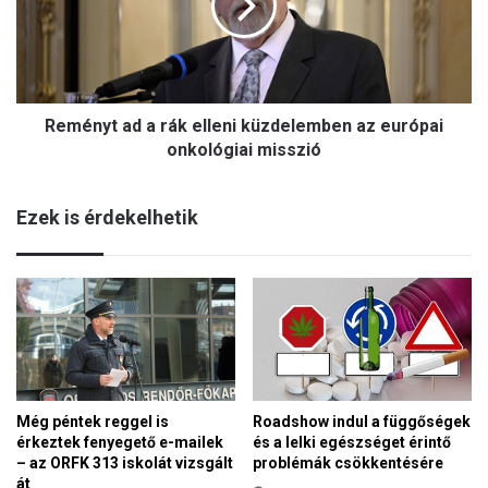
n
ó
y
z
t
t
a
a
d
t
Reményt ad a rák elleni küzdelemben az európai
a
á
r
onkológiai misszió
s
á
s
k
a
Ezek is érdekelhetik
e
l
l
é
l
s
e
z
n
a
i
k
k
l
ü
a
z
t
Még péntek reggel is
Roadshow indul a függőségek
d
á
érkeztek fenyegető e-mailek
és a lelki egészséget érintő
e
s
– az ORFK 313 iskolát vizsgált
problémák csökkentésére
l
s
át