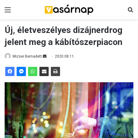
Menü
K
Új, életveszélyes dizájnerdrog
jelent meg a kábítószerpiacon
Mizsei Bernadett
S
2020.08.11.
e
n
d
a
n
e
m
a
i
l