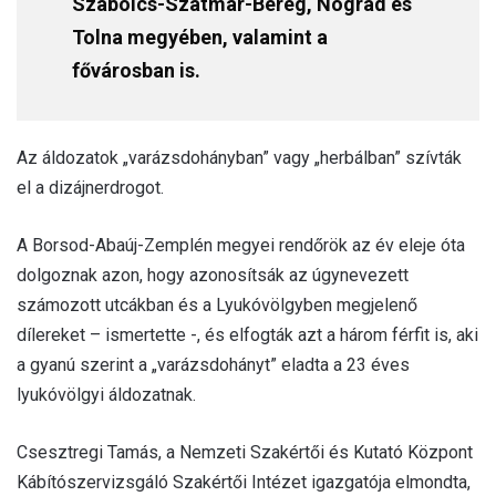
Szabolcs-Szatmár-Bereg, Nógrád és
Tolna megyében, valamint a
fővárosban is.
Az áldozatok „varázsdohányban” vagy „herbálban” szívták
el a dizájnerdrogot.
A Borsod-Abaúj-Zemplén megyei rendőrök az év eleje óta
dolgoznak azon, hogy azonosítsák az úgynevezett
számozott utcákban és a Lyukóvölgyben megjelenő
dílereket – ismertette -, és elfogták azt a három férfit is, aki
a gyanú szerint a „varázsdohányt” eladta a 23 éves
lyukóvölgyi áldozatnak.
Csesztregi Tamás, a Nemzeti Szakértői és Kutató Központ
Kábítószervizsgáló Szakértői Intézet igazgatója elmondta,