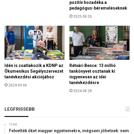
pozitív hozadéka a
pedagógus-béremeléseknek
2025.08.26.
Idén is csatlakozik a KDNP az
Rétvári Bence: 13 millió
Ökumenikus Segélyszervezet
tankönyvet osztanak ki
tanévkezdési akciójához
ingyenesen az idei
tanévkezdésre
2024.09.06.
2024.08.28.
LEGFRISSEBB
17:40
Felvették őket magyar egyetemekre, mégsem jöhetnek: nem