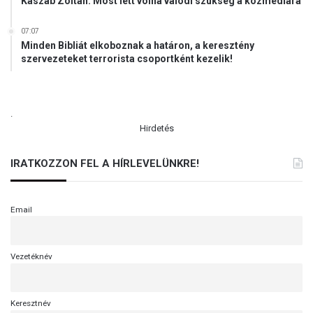
Kaszab Zoltán: Most lett volna valódi szükség a közmédiára
07:07
Minden Bibliát elkoboznak a határon, a keresztény
szervezeteket terrorista csoportként kezelik!
.
Hirdetés
IRATKOZZON FEL A HÍRLEVELÜNKRE!
Email
Vezetéknév
Keresztnév