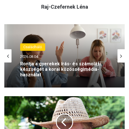
Raj-Czefernek Léna
Családháló
2026.08.04.
Rontja a gyerekek írás- és számolási
készségét a korai közösségimédia-
használat
A
k
r
ó
n