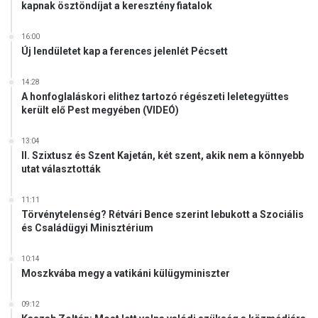
kapnak ösztöndíjat a keresztény fiatalok
16:00
Új lendületet kap a ferences jelenlét Pécsett
14:28
A honfoglaláskori elithez tartozó régészeti leletegyüttes
került elő Pest megyében (VIDEÓ)
13:04
II. Szixtusz és Szent Kajetán, két szent, akik nem a könnyebb
utat választották
11:11
Törvénytelenség? Rétvári Bence szerint lebukott a Szociális
és Családügyi Minisztérium
10:14
Moszkvába megy a vatikáni külügyminiszter
09:12