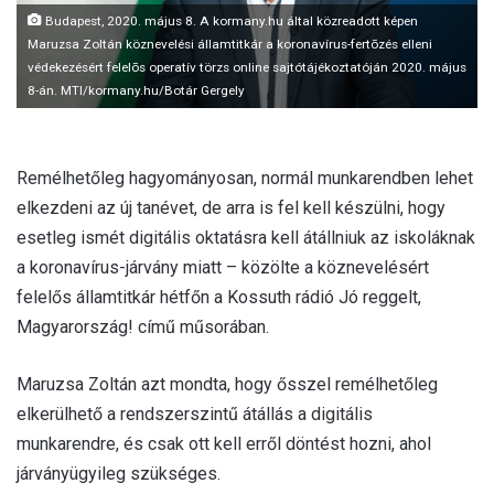
Budapest, 2020. május 8. A kormany.hu által közreadott képen
Maruzsa Zoltán köznevelési államtitkár a koronavírus-fertõzés elleni
védekezésért felelõs operatív törzs online sajtótájékoztatóján 2020. május
8-án. MTI/kormany.hu/Botár Gergely
Remélhetőleg hagyományosan, normál munkarendben lehet
elkezdeni az új tanévet, de arra is fel kell készülni, hogy
esetleg ismét digitális oktatásra kell átállniuk az iskoláknak
a koronavírus-járvány miatt – közölte a köznevelésért
felelős államtitkár hétfőn a Kossuth rádió Jó reggelt,
Magyarország! című műsorában.
Maruzsa Zoltán azt mondta, hogy ősszel remélhetőleg
elkerülhető a rendszerszintű átállás a digitális
munkarendre, és csak ott kell erről döntést hozni, ahol
járványügyileg szükséges.