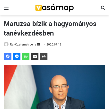
Menü
K
Maruzsa bízik a hagyományos
tanévkezdésben
Raj-Czefernek Léna
S
2020.07.13.
e
n
d
a
n
e
m
a
i
l