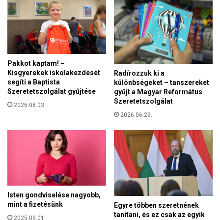
í
t
é
s
v
e
Pakkot kaptam! –
z
Kisgyerekek iskolakezdését
Radírozzuk ki a
e
segíti a Baptista
különbségeket – tanszereket
t
Szeretetszolgálat gyűjtése
gyűjt a Magyar Református
é
Szeretetszolgálat
s
2026.08.03.
2026.06.29.
b
e
n
Isten gondviselése nagyobb,
mint a fizetésünk
Egyre többen szeretnének
tanítani, és ez csak az egyik
2025.09.01.