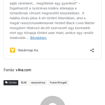
Forrás:
v4na.com
Címke
BLM
rasszizmus
Yusra Khogali