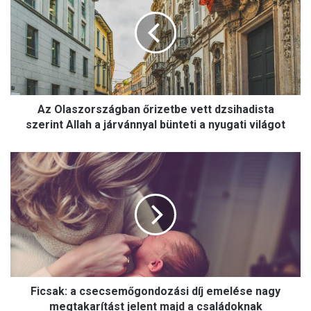
O
l
a
s
z
o
r
Az Olaszországban őrizetbe vett dzsihadista
s
z
szerint Allah a járvánnyal bünteti a nyugati világot
á
g
F
b
i
a
c
n
s
ő
a
r
k
i
:
z
a
e
c
t
Ficsak: a csecsemőgondozási díj emelése nagy
s
b
e
megtakarítást jelent majd a családoknak