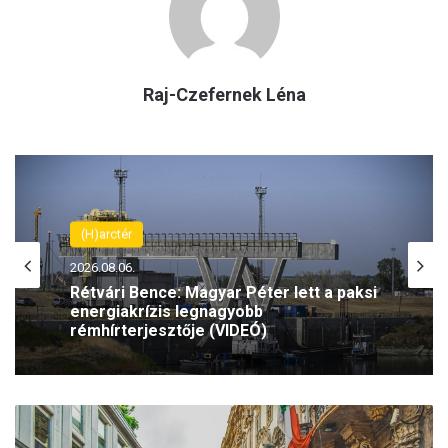
Raj-Czefernek Léna
(H)arctér
2026.08.06.
Rétvári Bence: Magyar Péter lett a paksi
energiakrízis legnagyobb
rémhírterjesztője (VIDEÓ)
A
z