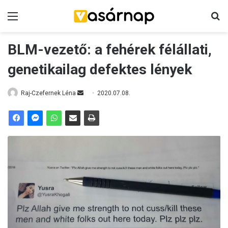
Menü
K
BLM-vezető: a fehérek félállati,
genetikailag defektes lények
Raj-Czefernek Léna
S
2020.07.08.
e
n
d
a
n
e
m
a
i
l