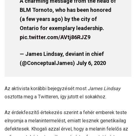
A charming message from the head of
BLM Tornoto, who has been honored
(a few years ago) by the city of
Ontario for exemplary leadership.
pic.twitter.com/AVtj86RJZ9
— James Lindsay, deviant in chief
(@ConceptualJames)
July 6, 2020
Az aktivista korábbi bejegyzését most
James Lindsay
osztotta meg a Twitteren, így jutott el sokakhoz.
Az érdekfeszítő értekezés szerint a fehér emberek teste
elnyomja a melanintermelést, emiatt lesznek genetikailag
defektesek. Khogali azzal érvel, hogy a melanin felelős az