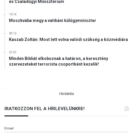
és Családügyi Minisztérium
10:14
Moszkvába megy a vatikáni külügyminiszter
09:12
Kaszab Zoltán: Most lett volna valódi szükség a közmédiára
07:07
Minden Bibliát elkoboznak a határon, a keresztény
szervezeteket terrorista csoportként kezelik!
.
Hirdetés
IRATKOZZON FEL A HÍRLEVELÜNKRE!
Email