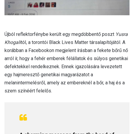
Újból reflektorfénybe került egy megdöbbentő poszt
Yusra
Khogali
tól, a torontói Black Lives Matter társalapítójától. A
korábban a Facebookon megjelent írásban a fekete bőrű nő
arról ír, hogy a fehér emberek félállatok és súlyos genetikai
defektekkel rendelkeznek. Ennek igazolására levezetett
egy hajmeresztő genetikai magyarázatot a
melanintermelésről, amely az embereknél a bőr, a haj és a
szem színéért felelős.