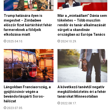
é
t
s
A
e
l
Trump hatására ilyen is
Már a „mintaállam” Dánia sem
n
l
megeshet – Zimbabwe
tökéletes – Több muszlim
a
először fizet kártérítést fehér
rendőr és tanár alkalmazását
a
g
farmereknek a földjeik
sürgeti a skandináv
h
y
elkobzása miatt
országban az Európa Tanács
a
m
j
2025.04.10.
2024.10.29.
e
á
g
r
t
v
a
á
k
n
a
n
r
y
í
a
t
Lángokban Franciaország, a
A következő tanévtől negatív
l
á
gyújtózsinór végén a
megkülönböztetés éri a fehér
b
s
bevándorláspárti Soros-
tanárokat Minnesotában
ü
t
hálózat
n
2022.08.17.
j
2023.07.05.
t
e