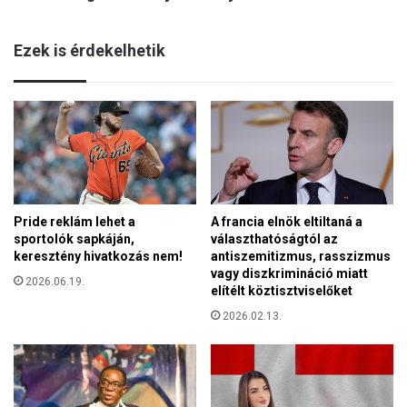
e
c
v
s
e
Ezek is érdekelhetik
e
t
m
t
ő
d
g
z
o
s
n
i
d
h
o
a
z
d
Pride reklám lehet a
A francia elnök eltiltaná a
á
i
sportolók sapkáján,
választhatóságtól az
s
s
keresztény hivatkozás nem!
antiszemitizmus, rasszizmus
i
t
vagy diszkrimináció miatt
d
2026.06.19.
a
elítélt köztisztviselőket
í
s
2026.02.13.
j
z
e
e
m
r
e
i
l
n