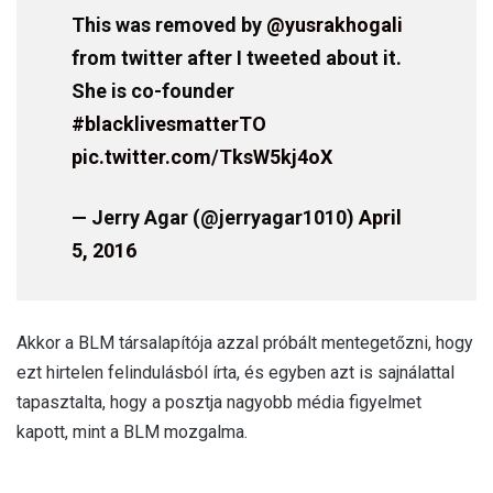
This was removed by
@yusrakhogali
from twitter after I tweeted about it.
She is co-founder
#blacklivesmatterTO
pic.twitter.com/TksW5kj4oX
— Jerry Agar (@jerryagar1010)
April
5, 2016
Akkor a BLM társalapítója azzal próbált mentegetőzni, hogy
ezt hirtelen felindulásból írta, és egyben azt is sajnálattal
tapasztalta, hogy a posztja nagyobb média figyelmet
kapott, mint a BLM mozgalma.