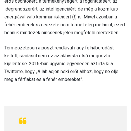
erős csontokért, a termékenységért, a fogantatásért, az
idegrendszerért, az intelligenciáért, de még a kozmikus
energiával való kommunikációért (!) is. Mivel azonban a
fehér emberek szervezete nem termel elég melanint, ezért
bennük mindezek nincsenek jelen megfelelő mértékben.
Természetesen a poszt rendkívül nagy felháborodást
keltett, ráadásul nem ez az aktivista első megosztó
kijelentése. 2016-ban ugyanis egyenesen azt írta ki a
Twitterre, hogy „Allah adjon neki erőt ahhoz, hogy ne ölje
meg a férfiakat és a fehér embereket”.