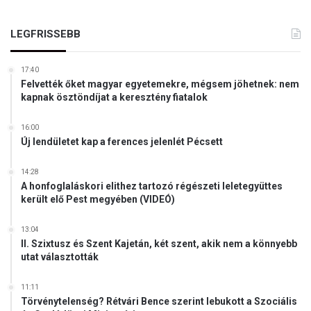
e
l
t
e
LEGFRISSEBB
i
n
a
t
n
17:40
m
y
Felvették őket magyar egyetemekre, mégsem jöhetnek: nem
a
u
kapnak ösztöndíjat a keresztény fiatalok
j
g
d
a
16:00
a
t
Új lendületet kap a ferences jelenlét Pécsett
c
i
s
v
14:28
a
i
A honfoglaláskori elithez tartozó régészeti leletegyüttes
l
l
került elő Pest megyében (VIDEÓ)
á
á
d
g
13:04
o
o
II. Szixtusz és Szent Kajetán, két szent, akik nem a könnyebb
k
t
utat választották
n
a
11:11
k
Törvénytelenség? Rétvári Bence szerint lebukott a Szociális