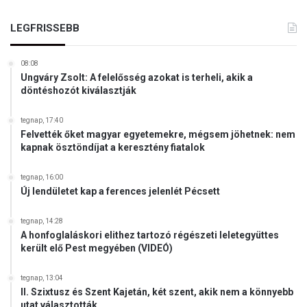
,
a
n
n
LEGFRISSEBB
e
k
m
l
z
08:08
k
e
Ungváry Zsolt: A felelősség azokat is terheli, akik a
i
döntéshozót kiválasztják
t
t
e
a
l
tegnap, 17:40
r
Felvették őket magyar egyetemekre, mégsem jöhetnek: nem
l
t
kapnak ösztöndíjat a keresztény fiatalok
e
á
n
s
e
tegnap, 16:00
r
Új lendületet kap a ferences jelenlét Pécsett
s
a
h
b
á
tegnap, 14:28
u
A honfoglaláskori elithez tartozó régészeti leletegyüttes
l
z
került elő Pest megyében (VIDEÓ)
ó
d
z
í
a
tegnap, 13:04
t
II. Szixtusz és Szent Kajetán, két szent, akik nem a könnyebb
t
utat választották