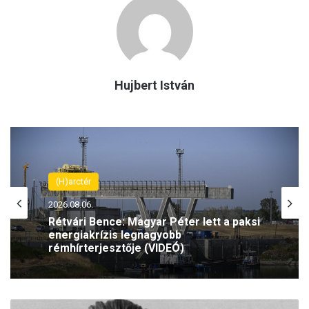
Hujbert István
(H)arctér
2026.08.06.
Rétvári Bence: Magyar Péter lett a paksi
energiakrízis legnagyobb
rémhírterjesztője (VIDEÓ)
„