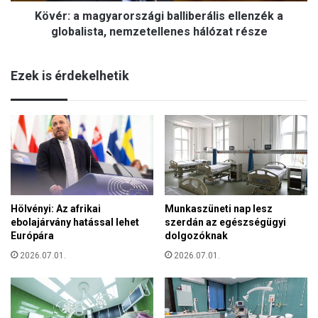
a
é
Kövér: a magyarországi balliberális ellenzék a
g
r
y
globalista, nemzetellenes hálózat része
t
a
e
r
l
Ezek is érdekelhetik
o
m
r
e
s
,
z
a
á
k
g
k
i
o
b
r
a
a
Hölvényi: Az afrikai
Munkaszüneti nap lesz
l
s
ebolajárvány hatással lehet
szerdán az egészségügyi
l
z
Európára
dolgozóknak
i
e
b
2026.07.01.
2026.07.01.
n
e
v
r
e
á
d
l