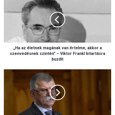
H
a
a
z
é
l
e
t
„Ha az életnek magának van értelme, akkor a
n
e
szenvedésnek szintén” – Viktor Frankl kitartásra
k
buzdít
m
a
K
g
ö
á
v
n
é
a
r
k
:
v
a
a
m
n