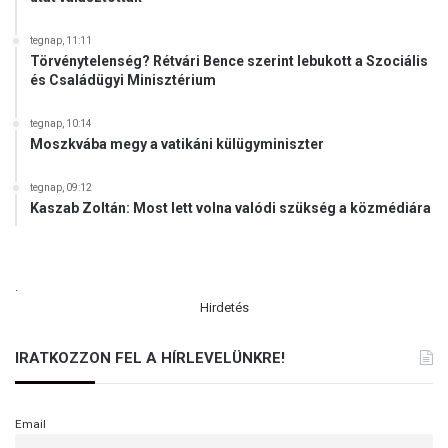
r
é
s
tegnap, 11:11
Törvénytelenség? Rétvári Bence szerint lebukott a Szociális
z
és Családügyi Minisztérium
e
tegnap, 10:14
Moszkvába megy a vatikáni külügyminiszter
tegnap, 09:12
Kaszab Zoltán: Most lett volna valódi szükség a közmédiára
.
Hirdetés
IRATKOZZON FEL A HÍRLEVELÜNKRE!
Email