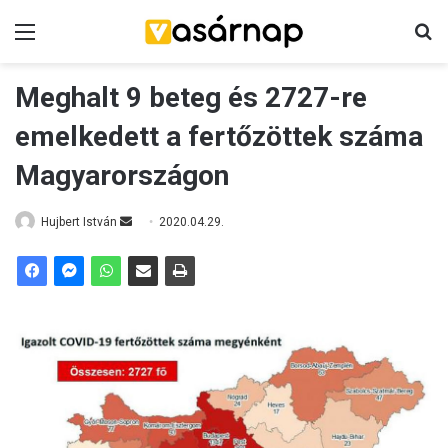
Menü
K
Meghalt 9 beteg és 2727-re
emelkedett a fertőzöttek száma
Magyarországon
Hujbert István
S
2020.04.29.
e
n
d
a
n
e
m
a
i