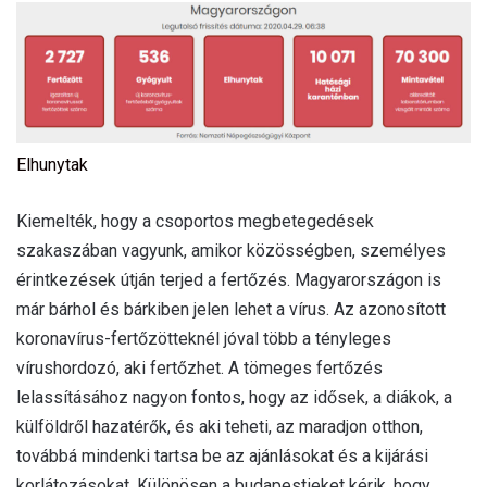
Elhunytak
Kiemelték, hogy a csoportos megbetegedések
szakaszában vagyunk, amikor közösségben, személyes
érintkezések útján terjed a fertőzés. Magyarországon is
már bárhol és bárkiben jelen lehet a vírus. Az azonosított
koronavírus-fertőzötteknél jóval több a tényleges
vírushordozó, aki fertőzhet. A tömeges fertőzés
lelassításához nagyon fontos, hogy az idősek, a diákok, a
külföldről hazatérők, és aki teheti, az maradjon otthon,
továbbá mindenki tartsa be az ajánlásokat és a kijárási
korlátozásokat. Különösen a budapestieket kérik, hogy