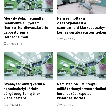
é
i
s
s
n
e
e
Merkely Béla: megújult a
Helyreállították a
l
k
Semmelweis Egyetem
vízszolgáltatást a
l
s
Nemzeti Kardiovaszkuláris
szombathelyi Markusovszky-
e
z
Laboratóriuma
kórház sürgősségi tömbjében
n
i
Herceghalmon
2026.04.17.
z
n
2026.04.23.
é
t
k
é
a
n
g
”
l
–
o
V
b
i
a
k
Szennyező anyag került a
Nem stadion – Mintegy 300
l
t
szombathelyi kórház
millió forintnyi orvostechnikai
i
sürgősségi tömbjének
berendezést kapott a
o
s
vízhálózatába
kistarcsai kórház
r
t
F
2026.04.16.
2026.03.28.
a
r