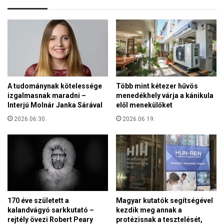
g
g
y
y
e
u
l
l
m
t
a
a
r
k
a
a
A tudománynak kötelessége
Több mint kétezer hűvös
d
t
izgalmasnak maradni –
menedékhely várja a kánikula
t
Interjú Molnár Janka Sárával
elől menekülőket
b
a
2026.06.30.
2026.06.19.
l
l
a
g
á
s
m
170 éve született a
Magyar kutatók segítségével
a
kalandvágyó sarkkutató –
kezdik meg annak a
r
rejtély övezi Robert Peary
protézisnak a tesztelését,
g