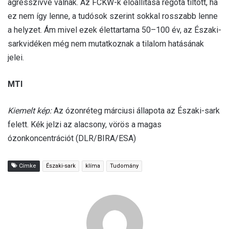
agresszívvé válnak. Az FCKW-k előállítása régóta tiltott, ha
ez nem így lenne, a tudósok szerint sokkal rosszabb lenne
a helyzet. Ám mivel ezek élettartama 50–100 év, az Északi-
sarkvidéken még nem mutatkoznak a tilalom hatásának
jelei.
MTI
Kiemelt kép:
Az ózonréteg márciusi állapota az Északi-sark
felett. Kék jelzi az alacsony, vörös a magas
ózonkoncentrációt (DLR/BIRA/ESA)
Címke
Északi-sark
klíma
Tudomány