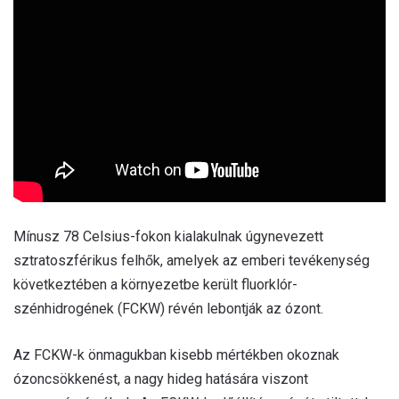
Mínusz 78 Celsius-fokon kialakulnak úgynevezett
sztratoszférikus felhők, amelyek az emberi tevékenység
következtében a környezetbe került fluorklór-
szénhidrogének (FCKW) révén lebontják az ózont.
Az FCKW-k önmagukban kisebb mértékben okoznak
ózoncsökkenést, a nagy hideg hatására viszont