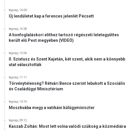
tegnap, 16:00
Új lendületet kap a ferences jelenlét Pécsett
tegnap, 14:28
A honfoglaláskori elithez tartozó régészeti leletegyüttes
került elő Pest megyében (VIDEÓ)
tegnap, 13:04
II. Szixtusz és Szent Kajetán, két szent, akik nem a könnyebb
utat választották
tegnap, 11:11
Törvénytelenség? Rétvári Bence szerint lebukott a Szociális
és Családügyi Minisztérium
tegnap, 10:14
Moszkvába megy a vatikáni külügyminiszter
tegnap, 09:12
Kaszab Zoltán: Most lett volna valódi szükség a közmédiára