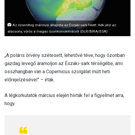
Az ózonréteg márciusi állapota az Északi-sark felett. Kék jelzi az
alacsony, vörös a magas ózonkoncentrációt (DLR/BIRA/ESA)
„A poláris örvény szétesett, lehetővé téve, hogy ózonban
gazdag levegő áramoljon az Északi-sark térségébe, ami
összhangban van a Copernicus szolgálat múlt heti
előrejelzésével” – írták.
A légkörkutatók március elején hívták fel a figyelmet arra,
hogy