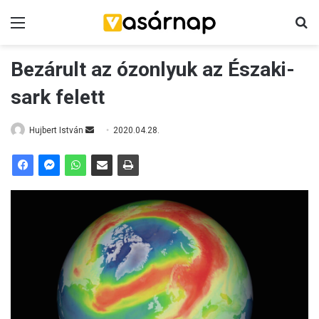
Menü
K
Bezárult az ózonlyuk az Északi-
sark felett
Hujbert István
S
2020.04.28.
e
n
d
a
n
e
m
a
i
l