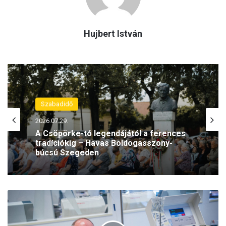
Hujbert István
Szabadidő
2026.07.29.
A Csöpörke-tó legendájától a ferences
tradíciókig – Havas Boldogasszony-
búcsú Szegeden
V
é
r