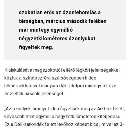
szokatlan erős az ózonlebomlás a
térségben, március második felében
már mintegy egymillió
négyzetkilométeres ózonlyukat
figyeltek meg.
Kialakulását a megszokottól eltérő légköri jelenségekkel,
köztük a sztratoszféra szélsőségesen hideg
hőmérsékleteivel magyarázták. Utoljára mintegy tíz éve
észleltek hasonló jelenséget.
„Az ózonlyuk, amelyet idén figyeltünk meg az Arktisz felett,
kevesebb mint egymillió négyzetkilométeres kiterjedésű.
Ez a Déli-sarkvidék felett lévőhöz képest kicsi, mivel az 3-