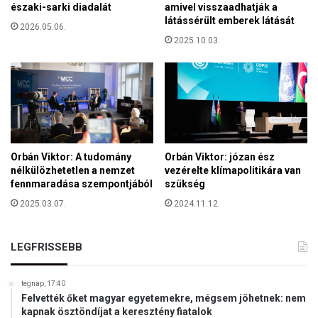
északi-sarki diadalát
amivel visszaadhatják a
ó
látássérült emberek látását
2026.05.06.
j
2025.10.03.
á
r
a
Orbán Viktor: A tudomány
Orbán Viktor: józan ész
nélkülözhetetlen a nemzet
vezérelte klímapolitikára van
fennmaradása szempontjából
szükség
2025.03.07.
2024.11.12.
LEGFRISSEBB
tegnap, 17:40
Felvették őket magyar egyetemekre, mégsem jöhetnek: nem
kapnak ösztöndíjat a keresztény fiatalok