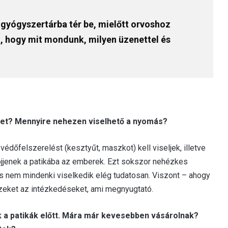
gyógyszertárba tér be, mielőtt orvoshoz
, hogy mit mondunk, milyen üzenettel és
yzet? Mennyire nehezen viselhető a nyomás?
dőfelszerelést (kesztyűt, maszkot) kell viseljek, illetve
jöjjenek a patikába az emberek. Ezt sokszor nehézkes
nos nem mindenki viselkedik elég tudatosan. Viszont – ahogy
ezeket az intézkedéseket, ami megnyugtató.
k a patikák előtt. Mára már kevesebben vásárolnak?