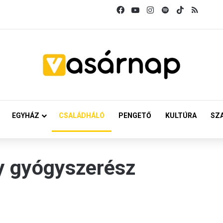
Facebook
YouTube
Instagram
Spotify
TikTok
RSS
EGYHÁZ
CSALÁDHÁLÓ
PENGETŐ
KULTÚRA
SZ
y gyógyszerész