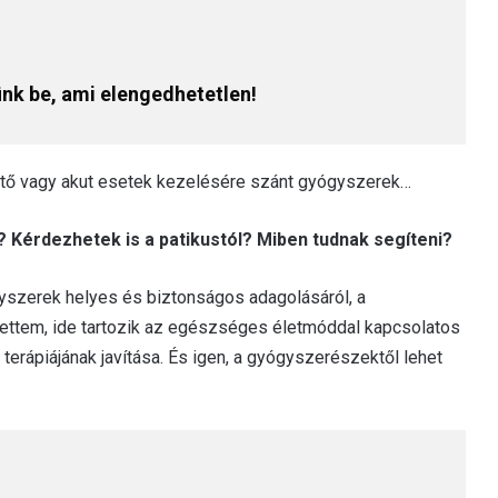
ünk be, ami elengedhetetlen!
entő vagy akut esetek kezelésére szánt gyógyszerek…
 Kérdezhetek is a patikustól? Miben tudnak segíteni?
szerek helyes és biztonságos adagolásáról, a
ítettem, ide tartozik az egészséges életmóddal kapcsolatos
 terápiájának javítása. És igen, a gyógyszerészektől lehet