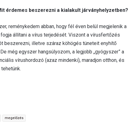
it érdemes beszerezni a kialakult járványhelyzetben?
szer, reménykedem abban, hogy fél éven belül megjelenik a
ogja állítani a vírus terjedését. Viszont a vírusfertőzés
ítót beszerezni, illetve száraz köhögés tüneteit enyhítő
. De még egyszer hangsúlyozom, a legjobb „gyógyszer” a
ciális vírushordozó (azaz mindenki), maradjon otthon, és
 tehetünk.
megelőzés