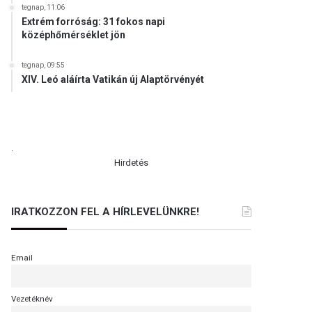
tegnap, 11:06
Extrém forróság: 31 fokos napi
középhőmérséklet jön
tegnap, 09:55
XIV. Leó aláírta Vatikán új Alaptörvényét
.
Hirdetés
IRATKOZZON FEL A HÍRLEVELÜNKRE!
Email
Vezetéknév