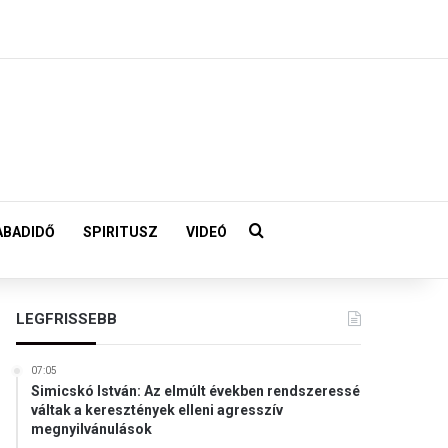
Keresés:
ABADIDŐ
SPIRITUSZ
VIDEÓ
LEGFRISSEBB
07:05
Simicskó István: Az elmúlt években rendszeressé
váltak a keresztények elleni agresszív
megnyilvánulások