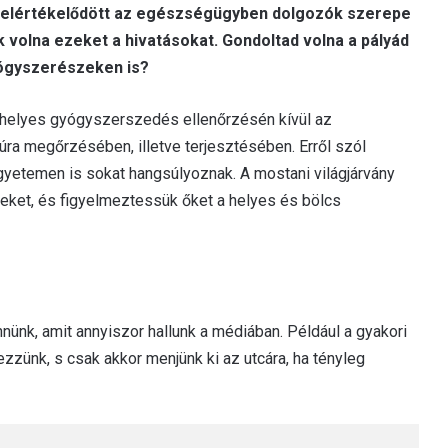
n felértékelődött az egészségügyben dolgozók szerepe
 volna ezeket a hivatásokat. Gondoltad volna a pályád
yógyszerészeken is?
a helyes gyógyszerszedés ellenőrzésén kívül az
a megőrzésében, illetve terjesztésében. Erről szól
gyetemen is sokat hangsúlyoznak. A mostani világjárvány
egeket, és figyelmeztessük őket a helyes és bölcs
nünk, amit annyiszor hallunk a médiában. Például a gyakori
zünk, s csak akkor menjünk ki az utcára, ha tényleg