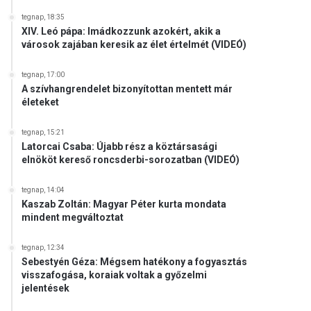
tegnap, 18:35
XIV. Leó pápa: Imádkozzunk azokért, akik a
városok zajában keresik az élet értelmét (VIDEÓ)
tegnap, 17:00
A szívhangrendelet bizonyítottan mentett már
életeket
tegnap, 15:21
Latorcai Csaba: Újabb rész a köztársasági
elnököt kereső roncsderbi-sorozatban (VIDEÓ)
tegnap, 14:04
Kaszab Zoltán: Magyar Péter kurta mondata
mindent megváltoztat
tegnap, 12:34
Sebestyén Géza: Mégsem hatékony a fogyasztás
visszafogása, koraiak voltak a győzelmi
jelentések