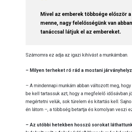
Mivel az emberek többsége először a 
menne, nagy felelősségünk van abban
tanáccsal látjuk el az embereket.
Számomra ez adja az igazi kihívást a munkámban.
– Milyen terheket ró rád a mostani járványhel
– A mindennapi munkám abban változott meg, hogy vé
be kell tartassuk azt, hogy a megfelelő idősávban 
megértetni velük, sok türelem és kitartás kell. Saj
én látom –, a többség betartja és komolyan veszi 
– Az utóbbi hetekben hosszú sorokat láthattun