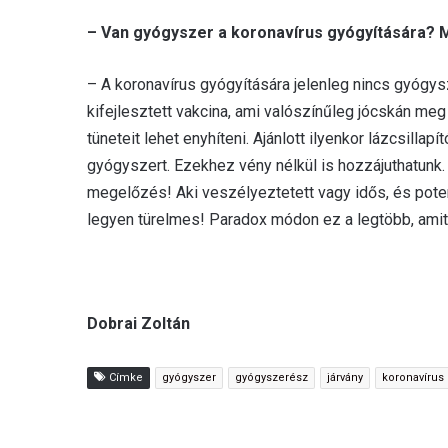
– Van gyógyszer a koronavírus gyógyítására? M
– A koronavírus gyógyítására jelenleg nincs gyógy
kifejlesztett vakcina, ami valószínűleg jócskán meg f
tüneteit lehet enyhíteni. Ajánlott ilyenkor lázcsillap
gyógyszert. Ezekhez vény nélkül is hozzájuthatunk
megelőzés! Aki veszélyeztetett vagy idős, és poten
legyen türelmes! Paradox módon ez a legtöbb, amit
Dobrai Zoltán
Címke
gyógyszer
gyógyszerész
járvány
koronavírus