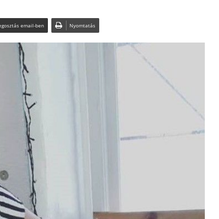
gosztás email-ben
Nyomtatás