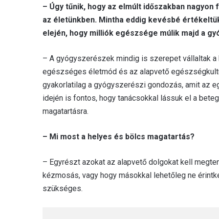
– Úgy tűnik, hogy az elmúlt időszakban nagyo
az életünkben. Mintha eddig kevésbé értékeltük
elején, hogy milliók egészsége múlik majd a g
– A gyógyszerészek mindig is szerepet vállaltak 
egészséges életmód és az alapvető egészségkultúr
gyakorlatilag a gyógyszerészi gondozás, amit az e
idején is fontos, hogy tanácsokkal lássuk el a bet
magatartásra.
– Mi most a helyes és bölcs magatartás?
– Egyrészt azokat az alapvető dolgokat kell megten
kézmosás, vagy hogy másokkal lehetőleg ne érintkez
szükséges.