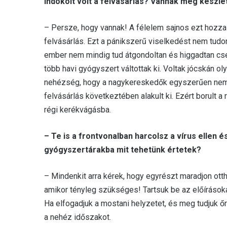
Indokolt volt a felvásárlás? Vannak még készle
– Persze, hogy vannak! A félelem sajnos ezt hozza
felvásárlás. Ezt a pánikszerű viselkedést nem tudo
ember nem mindig tud átgondoltan és higgadtan cse
több havi gyógyszert váltottak ki. Voltak jócskán oly
nehézség, hogy a nagykereskedők egyszerűen nem tu
felvásárlás következtében alakult ki. Ezért borult 
régi kerékvágásba.
– Te is a frontvonalban harcolsz a vírus ellen
gyógyszertárakba mit tehetünk értetek?
– Mindenkit arra kérek, hogy egyrészt maradjon otth
amikor tényleg szükséges! Tartsuk be az előírásoka
Ha elfogadjuk a mostani helyzetet, és meg tudjuk őr
a nehéz időszakot.