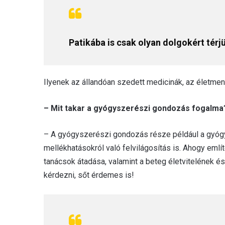
Patikába is csak olyan dolgokért térj
Ilyenek az állandóan szedett medicinák, az életm
– Mit takar a gyógyszerészi gondozás fogalma?
– A gyógyszerészi gondozás része például a gyógy
mellékhatásokról való felvilágosítás is. Ahogy eml
tanácsok átadása, valamint a beteg életvitelének és
kérdezni, sőt érdemes is!