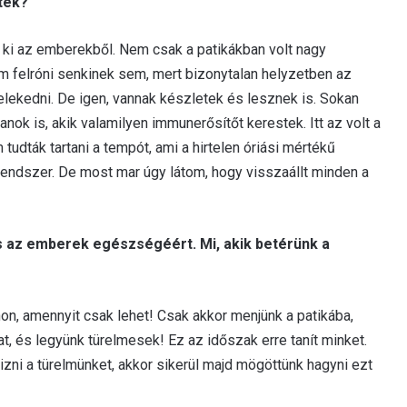
tek?
 ki az emberekből. Nem csak a patikákban volt nagy
m felróni senkinek sem, mert bizonytalan helyzetben az
lekedni. De igen, vannak készletek és lesznek is. Sokan
anok is, akik valamilyen immunerősítőt kerestek. Itt az volt a
dták tartani a tempót, ami a hirtelen óriási mértékű
a rendszer. De most mar úgy látom, hogy visszaállt minden a
 és az emberek egészségéért. Mi, akik betérünk a
on, amennyit csak lehet! Csak akkor menjünk a patikába,
t, és legyünk türelmesek! Ez az időszak erre tanít minket.
izni a türelmünket, akkor sikerül majd mögöttünk hagyni ezt