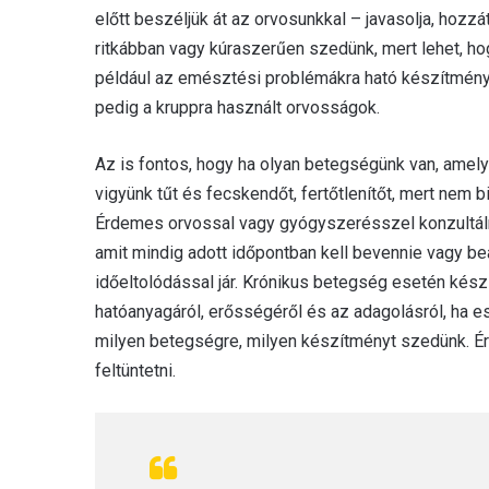
előtt beszéljük át az orvosunkkal – javasolja, hozz
ritkábban vagy kúraszerűen szedünk, mert lehet, ho
például az emésztési problémákra ható készítmény
pedig a kruppra használt orvosságok.
Az is fontos, hogy ha olyan betegségünk van, amely
vigyünk tűt és fecskendőt, fertőtlenítőt, mert nem 
Érdemes orvossal vagy gyógyszerésszel konzultálni
amit mindig adott időpontban kell bevennie vagy 
időeltolódással jár. Krónikus betegség esetén készí
hatóanyagáról, erősségéről és az adagolásról, ha es
milyen betegségre, milyen készítményt szedünk. 
feltüntetni.