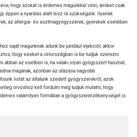
átéve, hogy azokat is érdemes magunkkal vinni, amiket csak
gy éppen a nyaralás alatt lesz rá szükségünk. Ilyenek
ek, az allergia- és asztmagyógyszerek, gyerekek esetében
hez saját magunknak adunk be például injekciót, akkor
biztos, hogy ezeket a célországban is be tudjuk szerezni.
 abban az esetben is, ha valaki olyan gyógyszert használ,
beadnia magának, azonban az utazása nagyobb
tsünk listát az általunk szedett gyógyszerekről, azok
etleg orvoshoz kell fordulni meg tudjuk mutatni, hogy
Érdemes valamilyen formában a gyógyszerérzékenységet is