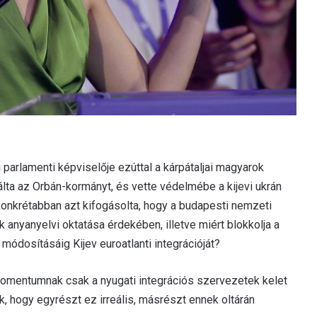
arlamenti képviselője ezúttal a kárpátaljai magyarok
zálta az Orbán-kormányt, és vette védelmébe a kijevi ukrán
us konkrétabban azt kifogásolta, hogy a budapesti nemzeti
 anyanyelvi oktatása érdekében, illetve miért blokkolja a
ódosításáig Kijev euroatlanti integrációját?
ő Momentumnak csak a nyugati integrációs szervezetek kelet
, hogy egyrészt ez irreális, másrészt ennek oltárán