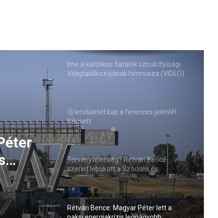
Íme a katolikus fiatalok szöuli Ifjúsági
Világtalálkozójának himnusza (VIDEÓ)
Új lendületet kap a ferences jelenlét
Pécsett
 szöuli
Törvénytelenség? Rétvári Bence
jának
szerint lebukott a Szociális és
Családügyi Minisztérium
Péter
Rétvári Bence: Magyar Péter lett a
paksi energiakrízis legnagyobb