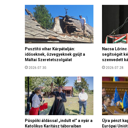
r
o
s
d
a
l
o
k
Pusztító vihar Kárpátalján:
Nacsa Lőrinc
a
időseknek, özvegyeknek gyűjt a
segítségét kér
t
Máltai Szeretetszolgálat
szenvedett ká
n
e
2026.07.30.
2026.07.28.
m
s
z
a
b
a
d
k
Püspöki áldással „indult el” a nyár a
Újra pénzt ka
i
Katolikus Karitász táboraiban
Európai Uniót
s