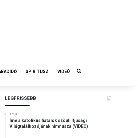
Keresés:
ABADIDŐ
SPIRITUSZ
VIDEÓ
LEGFRISSEBB
17:34
Íme a katolikus fiatalok szöuli Ifjúsági
Világtalálkozójának himnusza (VIDEÓ)