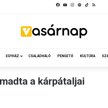
Facebook
YouTube
Instagram
Spotify
TikTok
RSS
EGYHÁZ
CSALÁDHÁLÓ
PENGETŐ
KULTÚRA
SZ
madta a kárpátaljai