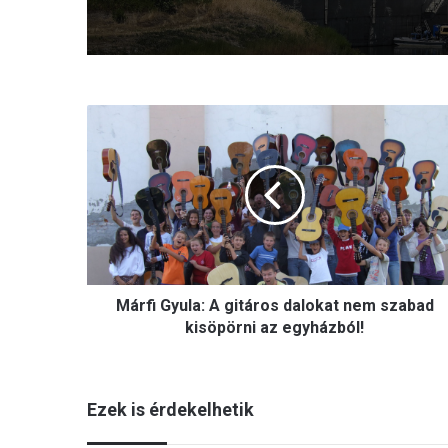
lett a paksi energiakrízi
legnagyobb rémhírterje
(VIDEÓ)
M
á
r
f
i
G
y
u
l
Márfi Gyula: A gitáros dalokat nem szabad
a
:
kisöpörni az egyházból!
A
g
i
Ezek is érdekelhetik
t
á