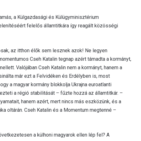
Tamás, a Külgazdasági és Külügyminisztérium
nítéséért felelős államtitkára így reagált közösségi
osak, az itthon élők sem lesznek azok! Ne legyen
A momentumos Cseh Katalin tegnap azért támadta a kormányt,
mellett. Valójában Cseh Katalin nem a kormányt, hanem a
nálta már ezt a Felvidéken és Erdélyben is, most
hogy a magyar kormány blokkolja Ukrajna euroatlanti
zteti a régió stabilitását – fűzte hozzá az államtitkár. –
lyamatait, hanem azért, mert nincs más eszközünk, és a
itika oltárán. Cseh Katalin és a Momentum megtenné –
vetkezetesen a külhoni magyarok ellen lép fel? A