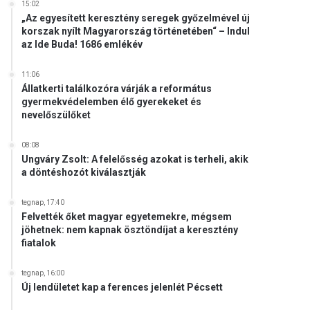
15:02
„Az egyesített keresztény seregek győzelmével új
korszak nyílt Magyarország történetében“ – Indul
az Ide Buda! 1686 emlékév
11:06
Állatkerti találkozóra várják a református
gyermekvédelemben élő gyerekeket és
nevelőszülőket
08:08
Ungváry Zsolt: A felelősség azokat is terheli, akik
a döntéshozót kiválasztják
tegnap, 17:40
Felvették őket magyar egyetemekre, mégsem
jöhetnek: nem kapnak ösztöndíjat a keresztény
fiatalok
tegnap, 16:00
Új lendületet kap a ferences jelenlét Pécsett