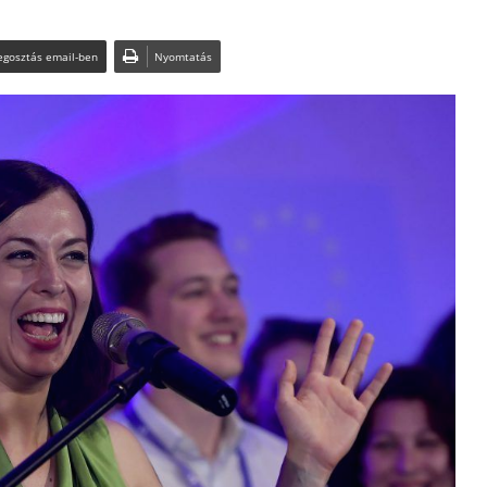
gosztás email-ben
Nyomtatás