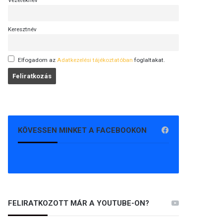
Vezetéknév
Keresztnév
Elfogadom az
Adatkezelési tájékoztatóban
foglaltakat.
KÖVESSEN MINKET A FACEBOOKON
FELIRATKOZOTT MÁR A YOUTUBE-ON?