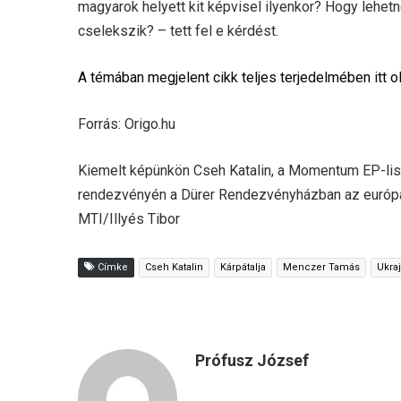
magyarok helyett kit képvisel ilyenkor? Hogy lehetn
cselekszik? – tett fel e kérdést.
A témában megjelent cikk teljes terjedelmében itt o
Forrás: Origo.hu
Kiemelt képünkön Cseh Katalin, a Momentum EP-l
rendezvényén a Dürer Rendezvényházban az európai 
MTI/Illyés Tibor
Címke
Cseh Katalin
Kárpátalja
Menczer Tamás
Ukra
Prófusz József