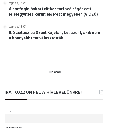
tegnap, 14:28
A honfoglaláskori elithez tartozó régészeti
leletegyüttes került elő Pest megyében (VIDEÓ)
tegnap, 13:04
II. Szixtusz és Szent Kajetán, két szent, akik nem
a könnyebb utat választották
.
Hirdetés
IRATKOZZON FEL A HÍRLEVELÜNKRE!
Email