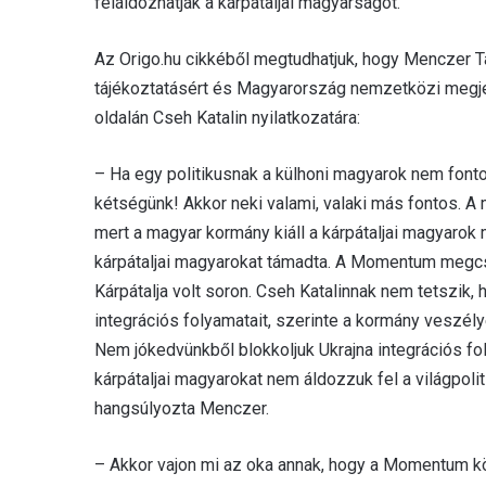
feláldozhatják a kárpátaljai magyarságot.
Az Origo.hu cikkéből megtudhatjuk, hogy Menczer 
tájékoztatásért és Magyarország nemzetközi megjele
oldalán Cseh Katalin nyilatkozatára:
– Ha egy politikusnak a külhoni magyarok nem font
kétségünk! Akkor neki valami, valaki más fontos. 
mert a magyar kormány kiáll a kárpátaljai magyarok 
kárpátaljai magyarokat támadta. A Momentum megcsi
Kárpátalja volt soron. Cseh Katalinnak nem tetszik, 
integrációs folyamatait, szerinte a kormány veszélye
Nem jókedvünkből blokkoljuk Ukrajna integrációs fo
kárpátaljai magyarokat nem áldozzuk fel a világpol
hangsúlyozta Menczer.
– Akkor vajon mi az oka annak, hogy a Momentum kö