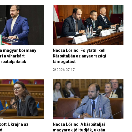
z
t
ó
v
á
s
z
e
 a magyar kormány
Nacsa Lőrinc: Folytatni kell
r
i a viharkárt
Kárpátalján az anyaországi
e
rpátaljaiknak
támogatást
t
n
2026.07.17.
é
n
e
v
e
l
n
i
pott Ukrajna az
Nacsa Lőrinc: A kárpátaljai
g
ól
magyarok jól tudják, ukrán
y