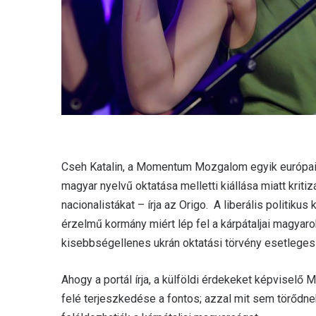
Cseh Katalin, a Momentum Mozgalom egyik európai p
magyar nyelvű oktatása melletti kiállása miatt kriti
nacionalistákat – írja az Origo. A liberális politik
érzelmű kormány miért lép fel a kárpátaljai magyarok
kisebbségellenes ukrán oktatási törvény esetleges m
Ahogy a portál írja, a külföldi érdekeket képvisel
felé terjeszkedése a fontos; azzal mit sem törődnek