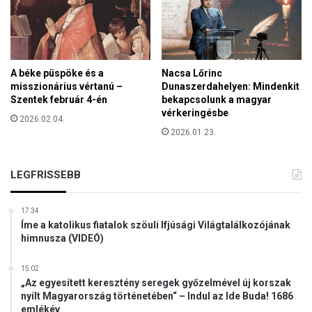
a
k
,
E
u
A béke püspöke és a
Nacsa Lőrinc
r
misszionárius vértanú –
Dunaszerdahelyen: Mindenkit
ó
Szentek február 4-én
bekapcsolunk a magyar
p
vérkeringésbe
2026.02.04.
á
2026.01.23.
t
p
e
LEGFRISSEBB
d
i
g
17:34
e
Íme a katolikus fiatalok szöuli Ifjúsági Világtalálkozójának
u
himnusza (VIDEÓ)
r
ó
15:02
p
„Az egyesített keresztény seregek győzelmével új korszak
nyílt Magyarország történetében“ – Indul az Ide Buda! 1686
a
emlékév
i