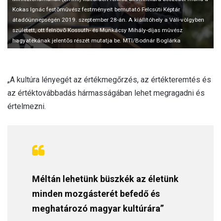
Kokas Ignác festõmûvész festményeit bemutató Felcsúti Képtár
átadóünnepségén 2019. szeptember 28-án. A kiállítóhely a Váli-völgyben
született, ott felnövõ Kossuth- és Munkácsy Mihály-díjas mûvész
hagyatékának jelentõs részét mutatja be. MTI/Bodnár Boglárka
„A kultúra lényegét az értékmegőrzés, az értékteremtés és
az értéktovábbadás hármasságában lehet megragadni és
értelmezni.
Méltán lehetünk büszkék az életünk
minden mozgásterét befedő és
meghatározó magyar kultúrára”