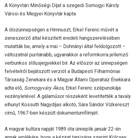
A Könyvtári Minőségi Díjat a szegedi Somogyi Károly
Városi és Megyei Könyvtár kapta.
A díszünnepségen a Himnuszt, Erkel Ferenc művét a
zeneszerző által készített eredeti hangszerelésében
mutatták be, amely a mai – Dohnányi által feldolgozott –
változatnál puritánabb, ugyanakkor a reformkorra jellemző
verbunkos stílusjegyekkel bír. Az először az ünnepségen
felvételről bejátszott verziót a Budapesti Filharmóniai
Társaság Zenekara és a Magyar Állami Operaház Énekkara
adta elő,
Somogyváry Ákos
, Erkel Ferenc szépunokája
vezényletével. A gálaműsor részeként levetítették a tavaly
elhunyt Kossuth Nagydíjas alkotó, Sára Sándor Vízkereszt
című, 1967-ben készült dokumentumfilmjét.
A magyar kultúra napját 1989 óta ünneplik január 22-én
annak emlékére, hogy a kézirat tanúsága szerint Kölcsey