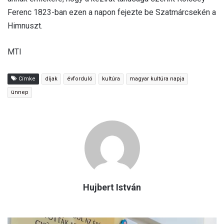
Ferenc 1823-ban ezen a napon fejezte be Szatmárcsekén a
Himnuszt.
MTI
Címke
díjak
évforduló
kultúra
magyar kultúra napja
ünnep
Hujbert István