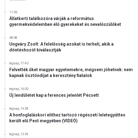
n
a
11:06
Állatkerti találkozóra várják a református
k
gyermekvédelemben élő gyerekeket és nevelőszülőket
08:08
Ungváry Zsolt: A felelősség azokat is terheli, akik a
döntéshozót kiválasztják
tegnap, 17:40
Felvették őket magyar egyetemekre, mégsem jöhetnek: nem
kapnak ösztöndíjat a keresztény fiatalok
tegnap, 16:00
Új lendületet kap a ferences jelenlét Pécsett
tegnap, 14:28
A honfoglaláskori elithez tartozó régészeti leletegyüttes
került elő Pest megyében (VIDEÓ)
tegnap, 13:04