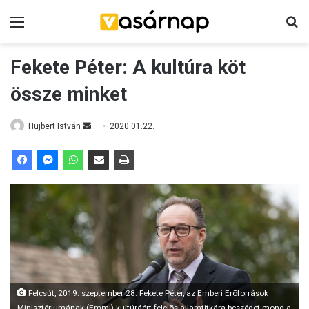
Menü
K
Fekete Péter: A kultúra köt
össze minket
Hujbert István
S
2020.01.22.
e
n
d
a
n
e
m
a
i
l
Felcsút, 2019. szeptember 28. Fekete Péter, az Emberi Erõforrások
Minisztériumának (Emmi) kultúráért felelõs államtitkára beszédet mond a