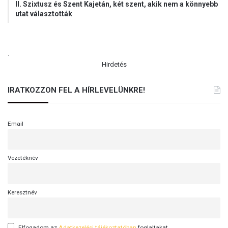
II. Szixtusz és Szent Kajetán, két szent, akik nem a könnyebb
utat választották
.
Hirdetés
IRATKOZZON FEL A HÍRLEVELÜNKRE!
Email
Vezetéknév
Keresztnév
Elfogadom az
Adatkezelési tájékoztatóban
foglaltakat.