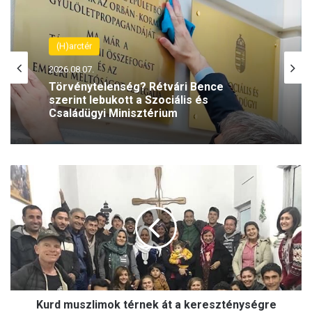
(H)arctér
2026.08.06.
Rétvári Bence: Magyar Péter lett a paksi
energiakrízis legnagyobb
rémhírterjesztője (VIDEÓ)
K
u
r
d
m
u
s
z
l
Kurd muszlimok térnek át a kereszténységre
i