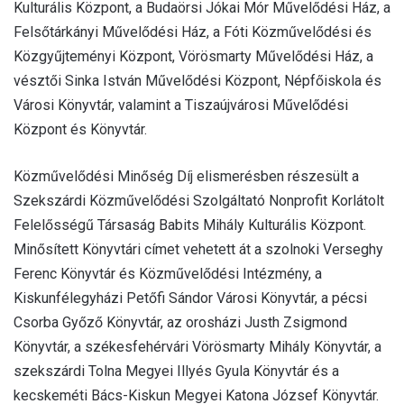
Kulturális Központ, a Budaörsi Jókai Mór Művelődési Ház, a
Felsőtárkányi Művelődési Ház, a Fóti Közművelődési és
Közgyűjteményi Központ, Vörösmarty Művelődési Ház, a
vésztői Sinka István Művelődési Központ, Népfőiskola és
Városi Könyvtár, valamint a Tiszaújvárosi Művelődési
Központ és Könyvtár.
Közművelődési Minőség Díj elismerésben részesült a
Szekszárdi Közművelődési Szolgáltató Nonprofit Korlátolt
Felelősségű Társaság Babits Mihály Kulturális Központ.
Minősített Könyvtári címet vehetett át a szolnoki Verseghy
Ferenc Könyvtár és Közművelődési Intézmény, a
Kiskunfélegyházi Petőfi Sándor Városi Könyvtár, a pécsi
Csorba Győző Könyvtár, az orosházi Justh Zsigmond
Könyvtár, a székesfehérvári Vörösmarty Mihály Könyvtár, a
szekszárdi Tolna Megyei Illyés Gyula Könyvtár és a
kecskeméti Bács-Kiskun Megyei Katona József Könyvtár.