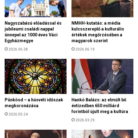
y
l
s
l
é
ő
g
Nagyszabású előadással és
NMHH-kutatás: a média
r
r
jubileumi családi nappal
kulcsszereplő a kulturális
i
e
ünnepel az 1000 éves Váci
értékek megőrzésében a
z
É
Egyházmegye
magyarok szerint
n
s
i
2026.06.28.
2026.06.19.
z
m
a
a
k
g
-
y
S
a
z
r
í
o
r
Pünkösd – a húsvéti időszak
Hankó Balázs: az elmúlt bő
r
i
megkoronázása
évtizedben 650 milliárd
s
á
forintból újult meg a kultúra
z
2026.05.24.
b
2026.03.29.
á
a
g
n
n