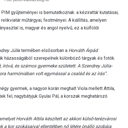
a PIM gyűjteményei is bemutatkoznak: a kézirattár kutatásai,
elikviatár műtárgyai, festményei. A kiállítás, amelyen
yasztal is, magyar és angol nyelvű, ez a külföldi
drey Júli
a termében elsősorban a
Horváth Árpád
ik házasságából szerepelnek különböző tárgyak és fotók.
, íróvá, és számos gyermeke született. A Szendrey Júlia-
kora harmóniában volt egymással a család és az írás”.
l négy gyermek, a nagyon korán meghalt Viola mellett Attila,
ek fel, nagybátyjuk Gyulai Pál, a korszak meghatározó
amelyet Horváth Attila készített az akkori külső-terézvárosi
k a kor szokásaival ellentétben nő létére önálló szobája