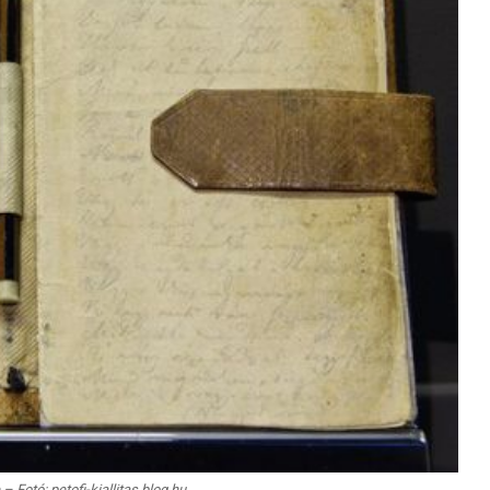
– Fotó: petofi-kiallitas.blog.hu