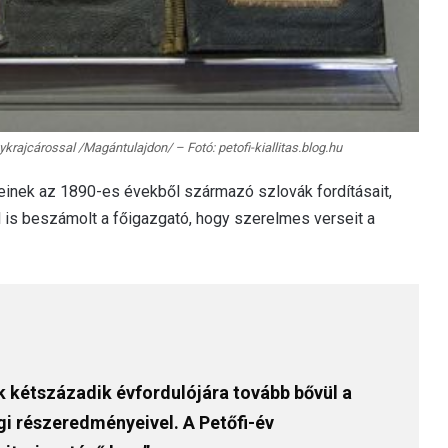
ykrajcárossal /Magántulajdon/ – Fotó: petofi-kiallitas.blog.hu
einek az 1890-es évekből származó szlovák fordításait,
l is beszámolt a főigazgató, hogy szerelmes verseit a
ek kétszázadik évfordulójára tovább bővül a
i részeredményeivel. A Petőfi-év