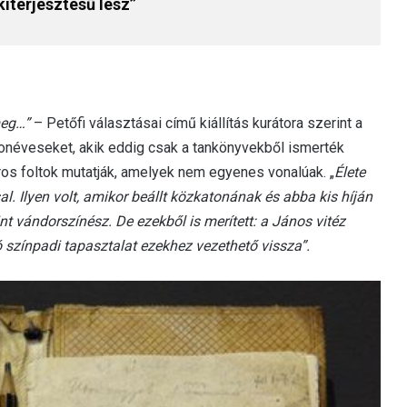
iterjesztésű lesz”
eg…”
– Petőfi választásai című kiállítás kurátora szerint a
zonéveseket, akik eddig csak a tankönyvekből ismerték
 piros foltok mutatják, amelyek nem egyenes vonalúak. „
Élete
. Ilyen volt, amikor beállt közkatonának és abba kis híján
t vándorszínész. De ezekből is merített: a János vitéz
 színpadi tapasztalat ezekhez vezethető vissza”.