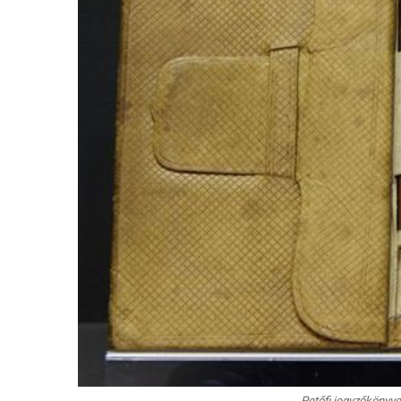
Petőfi jegyzőkönyve 