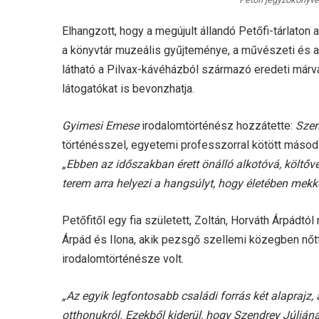
Elhangzott, hogy a megújult állandó Petőfi-tárlaton 
a könyvtár muzeális gyűjteménye, a művészeti és a r
látható a Pilvax-kávéházból származó eredeti márván
látogatókat is bevonzhatja.
Gyimesi Emese
irodalomtörténész hozzátette:
Szen
történésszel, egyetemi professzorral kötött másod
„Ebben az időszakban érett önálló alkotóvá, költővé
terem arra helyezi a hangsúlyt, hogy életében mek
Petőfitől egy fia született, Zoltán, Horváth Árpádtó
Árpád és Ilona, akik pezsgő szellemi közegben nőtt
irodalomtörténésze volt.
„Az egyik legfontosabb családi forrás két alaprajz, 
otthonukról. Ezekből kiderül, hogy Szendrey Júliána