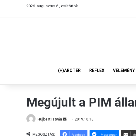
2026. augusztus 6., csütörtök
(H)ARCTÉR
REFLEX
VÉLEMÉNY
Megújult a PIM álla
Hujbert István
S
2019.10.15.
e
n
MEGOSZTÁS:
Facebook
Messenger
Me