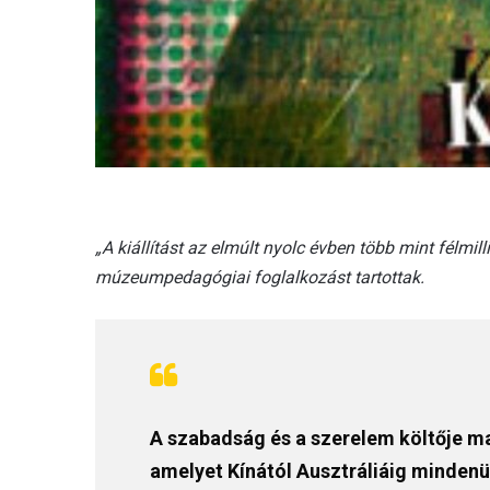
„A kiállítást az elmúlt nyolc évben több mint félmil
múzeumpedagógiai foglalkozást tartottak.
A szabadság és a szerelem költője ma
amelyet Kínától Ausztráliáig mindenü