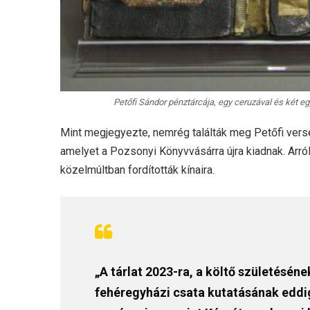
Petőfi Sándor pénztárcája, egy ceruzával és két eg
Mint megjegyezte, nemrég találták meg Petőfi vers
amelyet a Pozsonyi Könyvvásárra újra kiadnak. Arró
közelmúltban fordították kínaira.
„A tárlat 2023-ra, a költő születésén
fehéregyházi csata kutatásának eddig