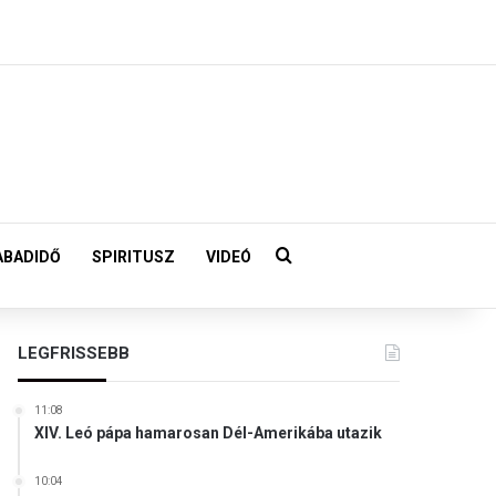
Keresés:
ABADIDŐ
SPIRITUSZ
VIDEÓ
LEGFRISSEBB
11:08
XIV. Leó pápa hamarosan Dél-Amerikába utazik
10:04