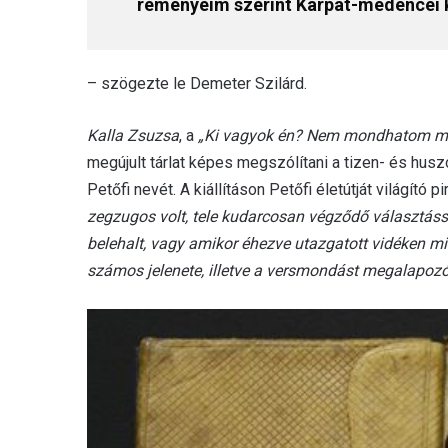
reményeim szerint Kárpát-medencei k
– szögezte le Demeter Szilárd.
Kalla Zsuzsa
, a
„Ki vagyok én? Nem mondhatom m
megújult tárlat képes megszólítani a tizen- és hus
Petőfi nevét. A kiállításon Petőfi életútját világító
zegzugos volt, tele kudarcosan végződő választással
belehalt, vagy amikor éhezve utazgatott vidéken min
számos jelenete, illetve a versmondást megalapozó