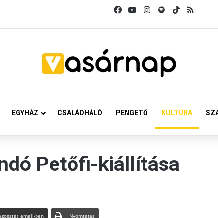
Facebook
YouTube
Instagram
Spotify
TikTok
RSS
EGYHÁZ
CSALÁDHÁLÓ
PENGETŐ
KULTÚRA
SZ
ndó Petőfi-kiállítása
gosztás email-ben
Nyomtatás