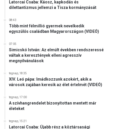
Latorcai Csaba: Káosz, kapkodás és
dilettantizmus jellemzi a Tisza kormányzását
08:43
Több mint félmillió gyermek nevelkedik
egyszülős családban Magyarországon (VIDEÓ)
07:05
Simicskó István: Az elmúlt években rendszeressé
váltak a keresztények elleni agresszív
megnyilvánulások
tegnap, 18:35
XIV. Leó pápa: Imádkozzunk azokért, akik a
városok zajában keresik az élet értelmét (VIDEÓ)
tegnap, 17:00
A szívhangrendelet bizonyítottan mentett már
életeket
tegnap, 15:21
Latorcai Csaba: Újabb rész a köztársasági