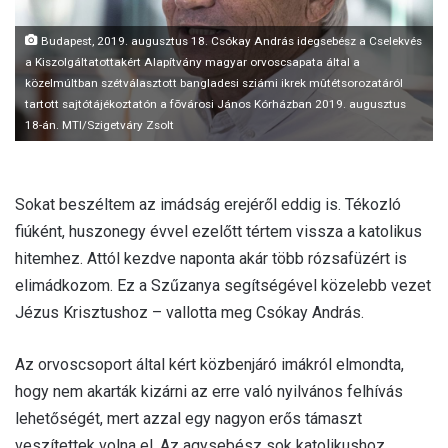
Budapest, 2019. augusztus 18. Csókay András idegsebész a Cselekvés
a Kiszolgáltatottakért Alapítvány magyar orvoscsapata által a
közelmúltban szétválasztott bangladesi sziámi ikrek mûtétsorozatáról
tartott sajtótájékoztatón a fõvárosi János Kórházban 2019. augusztus
18-án. MTI/Szigetváry Zsolt
Sokat beszéltem az imádság erejéről eddig is. Tékozló
fiúként, huszonegy évvel ezelőtt tértem vissza a katolikus
hitemhez. Attól kezdve naponta akár több rózsafüzért is
elimádkozom. Ez a Szűzanya segítségével közelebb vezet
Jézus Krisztushoz – vallotta meg Csókay András.
Az orvoscsoport által kért közbenjáró imákról elmondta,
hogy nem akarták kizárni az erre való nyilvános felhívás
lehetőségét, mert azzal egy nagyon erős támaszt
veszítettek volna el. Az agysebész sok katolikushoz