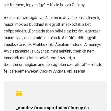
hát Istenem, legyen így” – fűzte hozzá Csókay.
Az ima-összefogás vallásokon is átívelt: keresztények,
muszlimok és buddhisták együtt imádkoztak a két
csöppségért. „Bangladesben békés az iszlám, egészen
másmilyen, mint amitől mi félünk. A műtét előtt együtt
imádkoztunk, ők Allahhoz, aki Ábrahám Istene. A mennyei
Atya számukra is ugyanaz, mint nekünk, csak ők nem
ismerték meg Isten belső természetét, a
Szentháromságban áramló végtelen szeretetet” – idézte
fel az eseményeket Csókay András, aki szerint
„mindez óriási spirituális élmény és