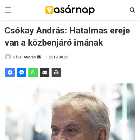
Menü
K
Csókay András: Hatalmas ereje
van a közbenjáró imának
Gável András
S
2019.08.26.
e
n
d
a
n
e
m
a
i
l