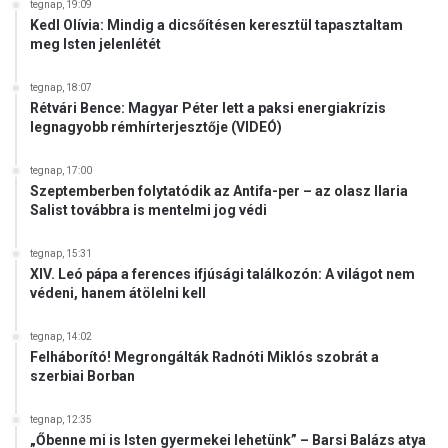
tegnap, 19:09
Kedl Olívia: Mindig a dicsőítésen keresztül tapasztaltam
meg Isten jelenlétét
tegnap, 18:07
Rétvári Bence: Magyar Péter lett a paksi energiakrízis
legnagyobb rémhírterjesztője (VIDEÓ)
tegnap, 17:00
Szeptemberben folytatódik az Antifa-per – az olasz Ilaria
Salist továbbra is mentelmi jog védi
tegnap, 15:31
XIV. Leó pápa a ferences ifjúsági találkozón: A világot nem
védeni, hanem átölelni kell
tegnap, 14:02
Felháborító! Megrongálták Radnóti Miklós szobrát a
szerbiai Borban
tegnap, 12:35
„Őbenne mi is Isten gyermekei lehetünk” – Barsi Balázs atya