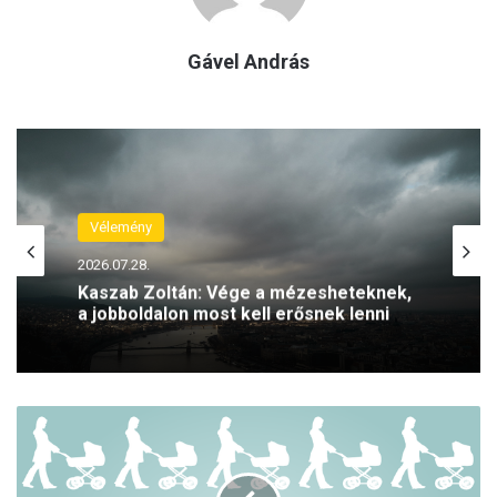
Gável András
Vélemény
2026.07.28.
Kaszab Zoltán: Vége a mézesheteknek,
a jobboldalon most kell erősnek lenni
J
o
b
b