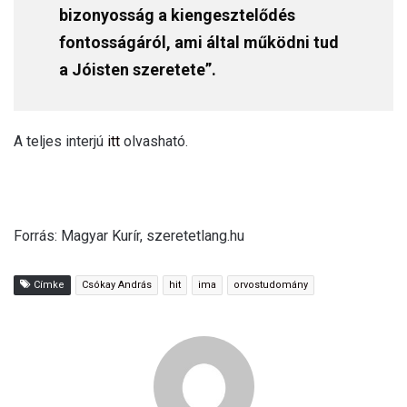
bizonyosság a kiengesztelődés
fontosságáról, ami által működni tud
a Jóisten szeretete”.
A teljes interjú
itt
olvasható.
Forrás: Magyar Kurír, szeretetlang.hu
Címke
Csókay András
hit
ima
orvostudomány