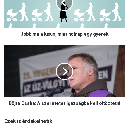
m
a
a
l
u
Jobb ma a luxus, mint holnap egy gyerek
x
u
s
B
,
ö
m
j
i
t
n
e
t
C
h
s
o
a
l
b
n
Böjte Csaba: A szeretetet igazságba kell öltöztetni
a
a
:
p
A
e
Ezek is érdekelhetik
s
g
z