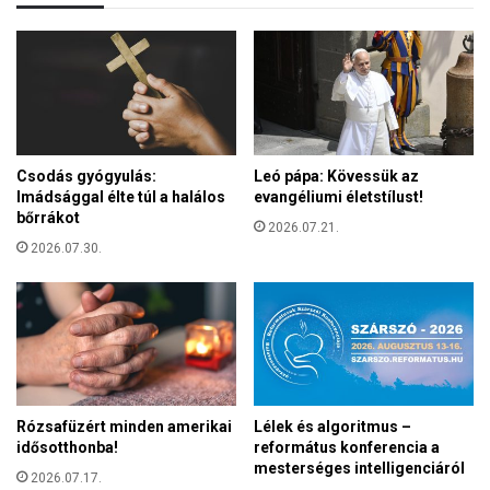
y
e
g
r
y
e
e
t
r
e
e
t
k
e
Csodás gyógyulás:
Leó pápa: Kövessük az
t
Imádsággal élte túl a halálos
evangéliumi életstílust!
i
bőrrákot
g
2026.07.21.
a
2026.07.30.
z
s
á
g
b
a
k
Rózsafüzért minden amerikai
Lélek és algoritmus –
e
idősotthonba!
református konferencia a
l
mesterséges intelligenciáról
l
2026.07.17.