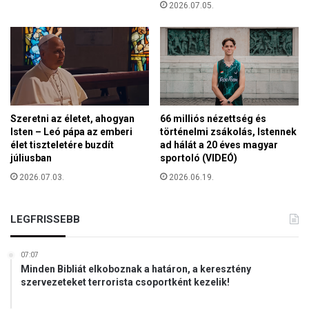
ö
2026.07.05.
l
t
ö
z
t
e
t
Szeretni az életet, ahogyan
66 milliós nézettség és
n
Isten – Leó pápa az emberi
történelmi zsákolás, Istennek
i
élet tiszteletére buzdít
ad hálát a 20 éves magyar
júliusban
sportoló (VIDEÓ)
2026.07.03.
2026.06.19.
LEGFRISSEBB
07:07
Minden Bibliát elkoboznak a határon, a keresztény
szervezeteket terrorista csoportként kezelik!