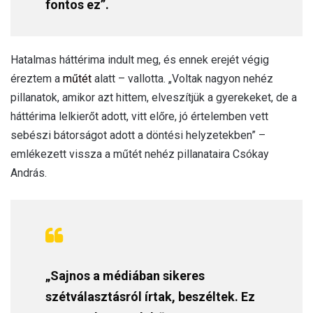
fontos ez”.
Hatalmas háttérima indult meg, és ennek erejét végig
éreztem a
műtét
alatt – vallotta. „Voltak nagyon nehéz
pillanatok, amikor azt hittem, elveszítjük a gyerekeket, de a
háttérima lelkierőt adott, vitt előre, jó értelemben vett
sebészi bátorságot adott a döntési helyzetekben” –
emlékezett vissza a műtét nehéz pillanataira Csókay
András.
„Sajnos a médiában sikeres
szétválasztásról írtak, beszéltek. Ez