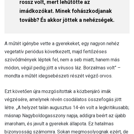
rossz volt, mert lehűtötte az
imádkozókat. Minek fohászkodjanak
tovább? És akkor jöttek a nehézségek.
A műtét igénybe vette a gyerekeket, egy nagyon nehéz
vegetatív periódus következett, majd fertőzéses
szövődmények léptek fel, nem a seb miatt, hanem más
módon, végül pedig jött a vírusos láz. Borzalmas volt” –
mondta a műtét idegsebészeti részét végző orvos.
Ezt követően újra mozgósítottak a közbenjáró imák
végzésére, amelynek révén csodálatos összefogás jött
létre. „A helyzet talán augusztus 14-én volt a legkritikusabb;
másnap Nagyboldogasszony napja, addigra beért az újabb
imaroham, és javult a gyerekek állapota. Ez hatalmas
bizonyosság számomra. Sokan megmosolyognak ezért, de