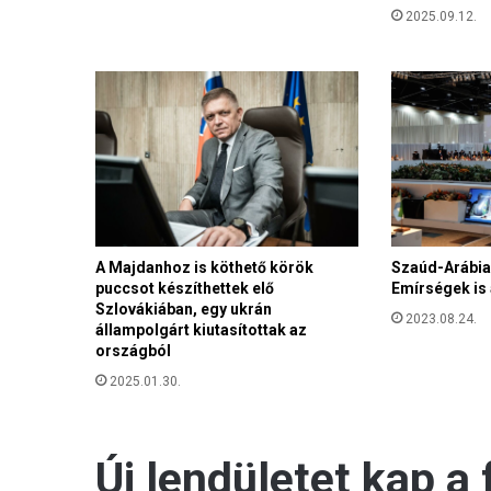
e
2025.09.12.
s
z
t
i
v
á
l
j
á
n
Szaúd-Arábia 
A Majdanhoz is köthető körök
Emírségek is 
puccsot készíthettek elő
Szlovákiában, egy ukrán
2023.08.24.
állampolgárt kiutasítottak az
országból
2025.01.30.