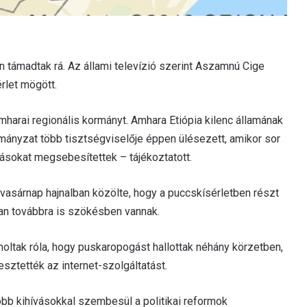
támadtak rá. Az állami televízió szerint Aszamnú Cige
rlet mögött.
arai regionális kormányt. Amhara Etiópia kilenc államának
mányzat több tisztségviselője éppen ülésezett, amikor sor
másokat megsebesítettek – tájékoztatott.
asárnap hajnalban közölte, hogy a puccskísérletben részt
an továbbra is szökésben vannak.
oltak róla, hogy puskaropogást hallottak néhány körzetben,
esztették az internet-szolgáltatást.
obb kihívásokkal szembesül a politikai reformok