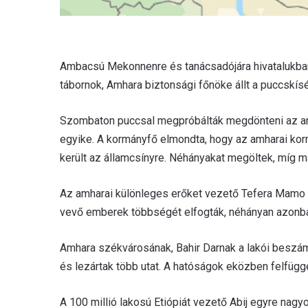
Ambacsú Mekonnenre és tanácsadójára hivatalukban 
tábornok, Amhara biztonsági főnöke állt a puccskísé
Szombaton puccsal megpróbálták megdönteni az amh
egyike. A kormányfő elmondta, hogy az amharai kor
került az államcsínyre. Néhányakat megöltek, míg 
Az amharai különleges erőket vezető Tefera Mamo v
vevő emberek többségét elfogták, néhányan azonb
Amhara székvárosának, Bahir Darnak a lakói beszám
és lezártak több utat. A hatóságok eközben felfügg
A 100 millió lakosú Etiópiát vezető Abij egyre nagy