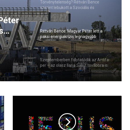
Törvénytelenség? Rétvári Bence
szerint lebukott a Szociális és
Családügyi Minisztérium
Rétvári Bence: Magyar Péter lett a
paksi energiakrízis legnagyobb
Péter
ódik az
rémhírterjesztője (VIDEÓ)
s
ria
sztője
elmi
Szeptemberben folytatódik az Antifa-
per – az olasz Ilaria Salist továbbra is
mentelmi jog védi
C
s
a
k
e
g