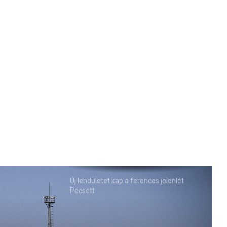
Új lendületet kap a ferences jelenlét
Pécsett