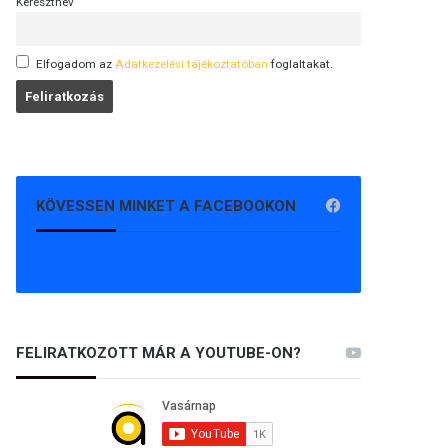
Keresztnév
Elfogadom az
Adatkezelési tájékoztatóban
foglaltakat.
KÖVESSEN MINKET A FACEBOOKON
FELIRATKOZOTT MÁR A YOUTUBE-ON?