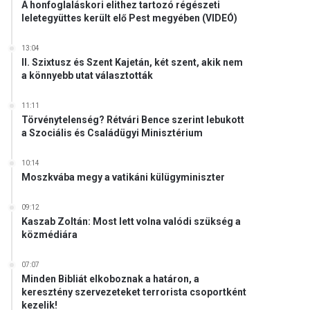
A honfoglaláskori elithez tartozó régészeti
leletegyüttes került elő Pest megyében (VIDEÓ)
13:04
II. Szixtusz és Szent Kajetán, két szent, akik nem
a könnyebb utat választották
11:11
Törvénytelenség? Rétvári Bence szerint lebukott
a Szociális és Családügyi Minisztérium
10:14
Moszkvába megy a vatikáni külügyminiszter
09:12
Kaszab Zoltán: Most lett volna valódi szükség a
közmédiára
07:07
Minden Bibliát elkoboznak a határon, a
keresztény szervezeteket terrorista csoportként
kezelik!