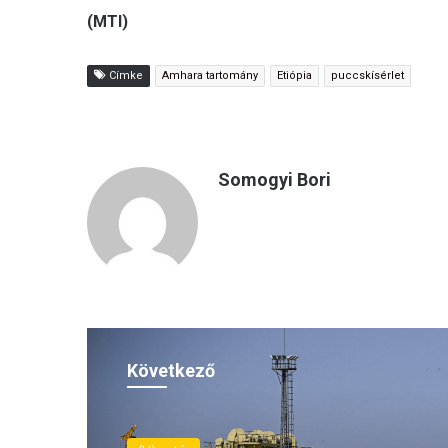
(MTI)
Címke
Amhara tartomány
Etiópia
puccskísérlet
Somogyi Bori
Következő