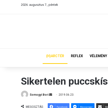
2026. augusztus 7., péntek
(H)ARCTÉR
REFLEX
VÉLEMÉNY
Sikertelen puccskís
Somogyi Bori
S
2019.06.23.
e
n
MEGOSZTÁS:
Facebook
Messenger
Me