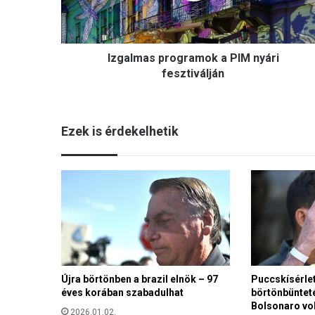
a
s
p
Izgalmas programok a PIM nyári
r
o
fesztiválján
g
r
a
Ezek is érdekelhetik
m
o
k
a
P
I
M
n
y
á
Újra börtönben a brazil elnök – 97
Puccskísérlet
r
éves korában szabadulhat
börtönbünteté
i
Bolsonaro vol
f
2026.01.02.