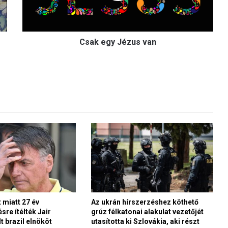
y
J
é
Csak egy Jézus van
z
u
s
v
a
n
 miatt 27 év
Az ukrán hírszerzéshez köthető
sre ítélték Jair
grúz félkatonai alakulat vezetőjét
t brazil elnököt
utasította ki Szlovákia, aki részt