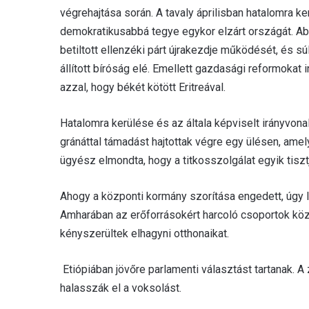
végrehajtása során. A tavaly áprilisban hatalomra ke
demokratikusabbá tegye egykor elzárt országát. Abij
betiltott ellenzéki párt újrakezdje működését, és s
állított bíróság elé. Emellett gazdasági reformokat i
azzal, hogy békét kötött Eritreával.
Hatalomra kerülése és az általa képviselt irányvona
gránáttal támadást hajtottak végre egy ülésen, amely
ügyész elmondta, hogy a titkosszolgálat egyik tisz
Ahogy a központi kormány szorítása engedett, úgy lá
Amharában az erőforrásokért harcoló csoportok közö
kényszerültek elhagyni otthonaikat.
Etiópiában jövőre parlamenti választást tartanak. A
halasszák el a voksolást.