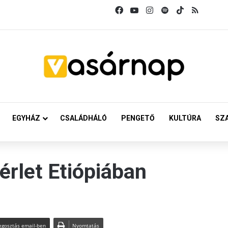
Facebook
YouTube
Instagram
Spotify
TikTok
RSS
EGYHÁZ
CSALÁDHÁLÓ
PENGETŐ
KULTÚRA
SZ
érlet Etiópiában
gosztás email-ben
Nyomtatás