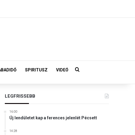
Keresés:
ABADIDŐ
SPIRITUSZ
VIDEÓ
LEGFRISSEBB
16:00
Új lendületet kap a ferences jelenlét Pécsett
14:28