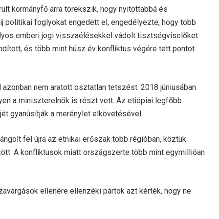
rült kormányfő arra törekszik, hogy nyitottabbá és
 politikai foglyokat engedett el, engedélyezte, hogy több
úlyos emberi jogi visszaélésekkel vádolt tisztségviselőket
ndított, és több mint húsz év konfliktus végére tett pontot
l azonban nem aratott osztatlan tetszést. 2018 júniusában
en a miniszterelnök is részt vett. Az etiópiai legfőbb
tjét gyanúsítják a merénylet elkövetésével.
ngolt fel újra az etnikai erőszak több régióban, köztük
tt. A konfliktusok miatt országszerte több mint egymillióan
 zavargások ellenére ellenzéki pártok azt kérték, hogy ne