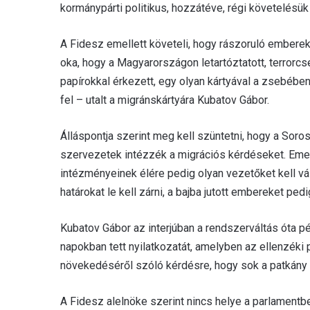
kormánypárti politikus, hozzátéve, régi követelésük
A Fidesz emellett követeli, hogy rászoruló embere
oka, hogy a Magyarországon letartóztatott, terrorc
papírokkal érkezett, egy olyan kártyával a zsebében,
fel – utalt a migránskártyára Kubatov Gábor.
Álláspontja szerint meg kell szüntetni, hogy a Soros
szervezetek intézzék a migrációs kérdéseket. Emel
intézményeinek élére pedig olyan vezetőket kell vá
határokat le kell zárni, a bajba jutott embereket ped
Kubatov Gábor az interjúban a rendszerváltás óta p
napokban tett nyilatkozatát, amelyben az ellenzéki
növekedéséről szóló kérdésre, hogy sok a patkán
A Fidesz alelnöke szerint nincs helye a parlamentbe