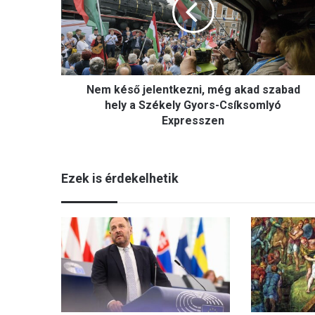
k
é
s
ő
j
e
Nem késő jelentkezni, még akad szabad
l
e
hely a Székely Gyors-Csíksomlyó
n
Expresszen
t
k
e
Ezek is érdekelhetik
z
n
i
,
m
é
g
a
k
a