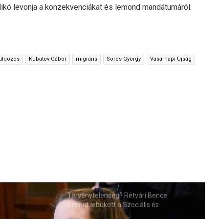
dikó levonja a konzekvenciákat és lemond mandátumáról.
üldözés
Kubatov Gábor
migráns
Soros György
Vasárnapi Újság
Törvénytelenség? Rétvári Bence
szerint lebukott a Szociális és
Családügyi Minisztérium