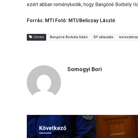
ezért abban reménykedik, hogy Bangóné Borbély Il
Forrás: MTI Fotó: MTI/Beliczay László
Címke
Bangóné Borbély Ildikó
EP választás
keresztény
Somogyi Bori
Következő