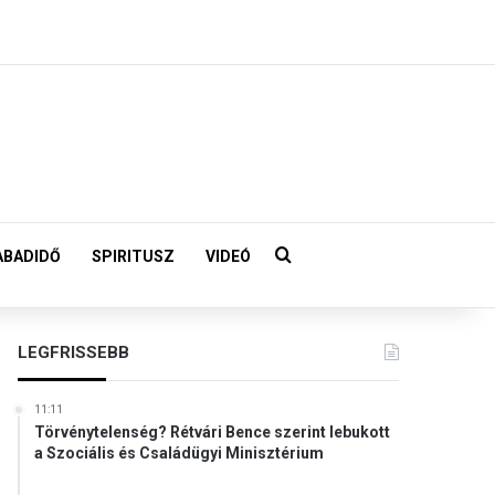
Keresés:
ABADIDŐ
SPIRITUSZ
VIDEÓ
LEGFRISSEBB
11:11
Törvénytelenség? Rétvári Bence szerint lebukott
a Szociális és Családügyi Minisztérium