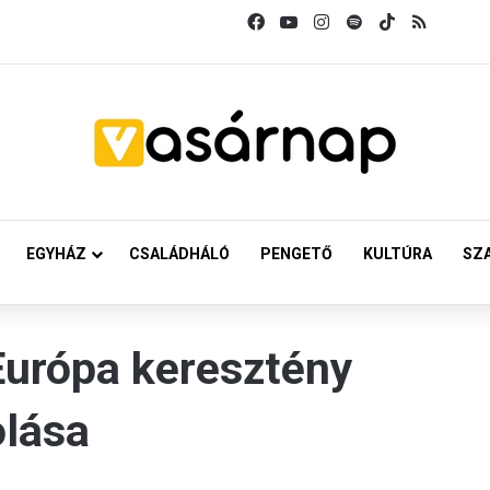
Facebook
YouTube
Instagram
Spotify
TikTok
RSS
EGYHÁZ
CSALÁDHÁLÓ
PENGETŐ
KULTÚRA
SZ
urópa keresztény
olása