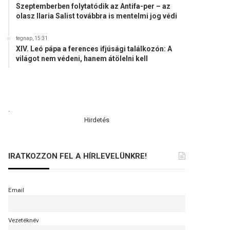
Szeptemberben folytatódik az Antifa-per – az
olasz Ilaria Salist továbbra is mentelmi jog védi
tegnap, 15:31
XIV. Leó pápa a ferences ifjúsági találkozón: A
világot nem védeni, hanem átölelni kell
.
Hirdetés
IRATKOZZON FEL A HÍRLEVELÜNKRE!
Email
Vezetéknév