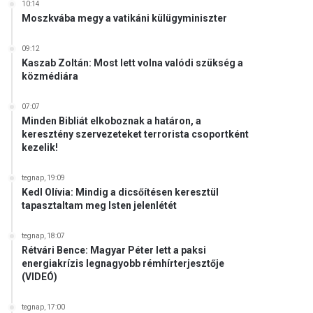
10:14
Moszkvába megy a vatikáni külügyminiszter
09:12
Kaszab Zoltán: Most lett volna valódi szükség a
közmédiára
07:07
Minden Bibliát elkoboznak a határon, a
keresztény szervezeteket terrorista csoportként
kezelik!
tegnap, 19:09
Kedl Olívia: Mindig a dicsőítésen keresztül
tapasztaltam meg Isten jelenlétét
tegnap, 18:07
Rétvári Bence: Magyar Péter lett a paksi
energiakrízis legnagyobb rémhírterjesztője
(VIDEÓ)
tegnap, 17:00