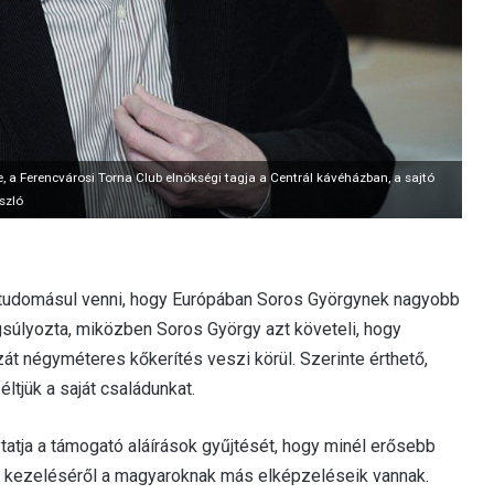
e, a Ferencvárosi Torna Club elnökségi tagja a Centrál kávéházban, a sajtó
ászló
éz tudomásul venni, hogy Európában Soros Györgynek nagyobb
gsúlyozta, miközben Soros György azt követeli, hogy
zát négyméteres kőkerítés veszi körül. Szerinte érthető,
féltjük a saját családunkat.
ytatja a támogató aláírások gyűjtését, hogy minél erősebb
 kezeléséről a magyaroknak más elképzeléseik vannak.