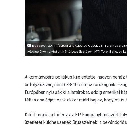
Budapest, 2011. február 24. Kubatov Gábor, az FTC elnökjelöltj
képviselõivel folytatott háttérbeszélgetésen. MTI Fotó: Beliczay L
A kormánypárti politikus kijelentette, nagyon neh
befolyása van, mint 6-8-10 európai országnak. Han
Európában nyissák ki a határokat, addig amerikai há
félti a családját, csak akkor miért baj az, hogy mi is 
Kitért arra is, a Fidesz az EP-kampányban azért fol
üzenetet küldhessenek Brüsszelnek: a bevándorlás