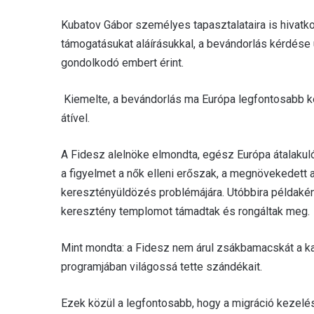
Kubatov Gábor személyes tapasztalataira is hivatk
támogatásukat aláírásukkal, a bevándorlás kérdése
gondolkodó embert érint.
Kiemelte, a bevándorlás ma Európa legfontosabb kér
átível.
A Fidesz alelnöke elmondta, egész Európa átalakul
a figyelmet a nők elleni erőszak, a megnövekedett
keresztényüldözés problémájára. Utóbbira példaként
keresztény templomot támadtak és rongáltak meg.
Mint mondta: a Fidesz nem árul zsákbamacskát a k
programjában világossá tette szándékait.
Ezek közül a legfontosabb, hogy a migráció kezelés