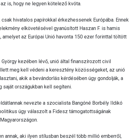
 az is, hogy ne legyen kötelező kvóta.
k csak hivatalos papírokkal érkezhessenek Európába. Ennek
selekmény elkövetésével gyanúsított Haszan F. is hamis
 amelyet az Európai Unió havonta 150 ezer forinttal töltött
 György kezében lévő, unió által finanszírozott civil
lett meg kell védeni a keresztény közösségeket, az unió
lasztani, akik a bevándorlás kérdésében úgy gondolják, a
ig saját országukban kell segíteni.
éldátlannak nevezte a szocialista Bangóné Borbély Ildikó
 politikus úgy válaszolt a Fidesz támogatottságának
y Magyarországon.
n annak, aki ilyen stílusban beszél több millió emberről,