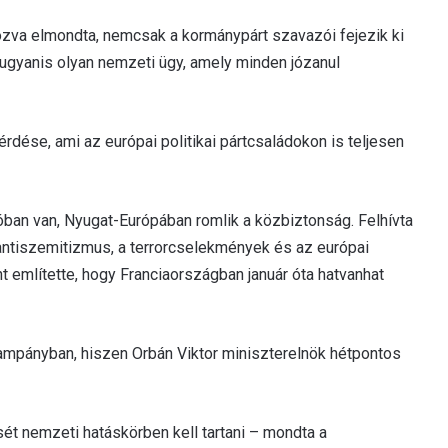
ozva elmondta, nemcsak a kormánypárt szavazói fejezik ki
 ugyanis olyan nemzeti ügy, amely minden józanul
dése, ami az európai politikai pártcsaládokon is teljesen
óban van, Nyugat-Európában romlik a közbiztonság. Felhívta
 antiszemitizmus, a terrorcselekmények és az európai
 említette, hogy Franciaországban január óta hatvanhat
ampányban, hiszen Orbán Viktor miniszterelnök hétpontos
ét nemzeti hatáskörben kell tartani – mondta a