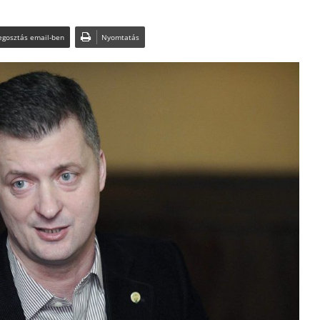
gosztás email-ben
Nyomtatás