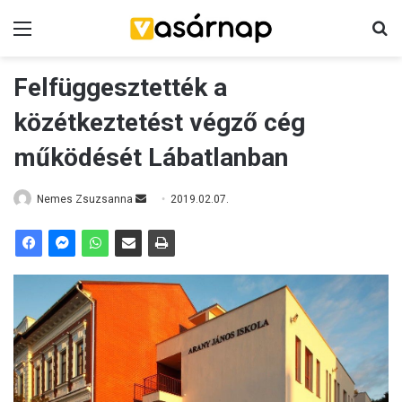
Menü
K
Felfüggesztették a
közétkeztetést végző cég
működését Lábatlanban
Nemes Zsuzsanna
S
2019.02.07.
e
n
d
a
n
e
m
a
i