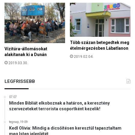
k
l
e
o
i
n
s
m
l
á
e
r
t
Több százan betegedtek meg
c
t
ételmérgezésben Lábatlanon
Vízitúra-állomásokat
s
alakítanak ki a Dunán
2019.02.04.
a
2019.03.30.
k
a
p
LEGFRISSEBB
é
n
z
07:07
é
Minden Bibliát elkoboznak a határon, a keresztény
s
szervezeteket terrorista csoportként kezelik!
a
h
tegnap, 19:09
a
Kedl Olívia: Mindig a dicsőítésen keresztül tapasztaltam
t
meg Isten jelenlétét