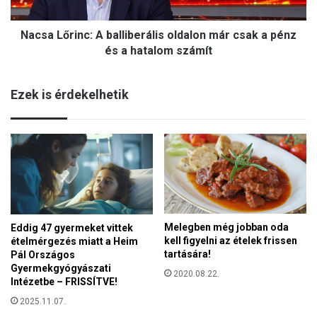
r
n
i
y
Nacsa Lőrinc: A balliberális oldalon már csak a pénz
n
i
c
és a hatalom számít
S
:
á
A
n
Ezek is érdekelhetik
b
d
a
o
l
r
l
a
i
z
b
U
e
E
r
F
á
A
Melegben még jobban oda
Eddig 47 gyermeket vittek
l
a
kell figyelni az ételek frissen
ételmérgezés miatt a Heim
i
l
tartására!
Pál Országos
s
e
Gyermekgyógyászati
o
2020.08.22.
l
Intézetbe – FRISSÍTVE!
l
n
2025.11.07.
d
ö
a