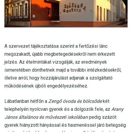
l
A szervezet tájékoztatása szerint a fertőzési lánc
megszakadt, újabb megbetegedésekről nem érkezett
jelzés. Az ételmintákat vizsgálják, az eredmények
ismeretében dönthetnek majd a további intézkedésekről,
illetve arról, hogy hozzájárulást adjanak a szolgáltató
működésének újbóli engedélyezéséhez.
Lábatlanban hétfőn a
Zengő óvoda és bölcsőde
két
telephelyén nyolcvan gyerek és a dolgozók fele, az
Arany
János általános és művészeti iskolában
pedig százöt
gyerek hiányzott hányással és hasmenéssel járó betegség