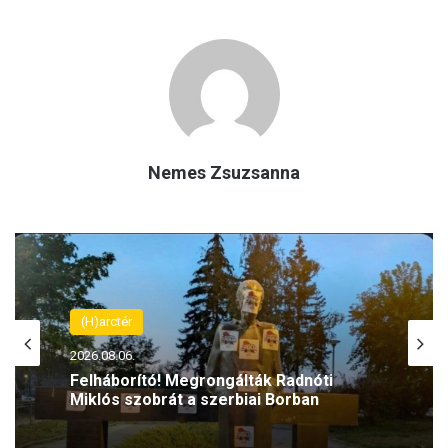
Nemes Zsuzsanna
(H)arctér
2026.08.06.
Felháborító! Megrongálták Radnóti
Miklós szobrát a szerbiai Borban