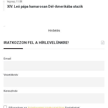
tegnap, 11:08
XIV. Leó pápa hamarosan Dél-Amerikába utazik
.
Hirdetés
IRATKOZZON FEL A HÍRLEVELÜNKRE!
Email
Vezetéknév
Keresztnév
Elfogadom az
Adatkezelési tájékoztatóban
foglaltakat.