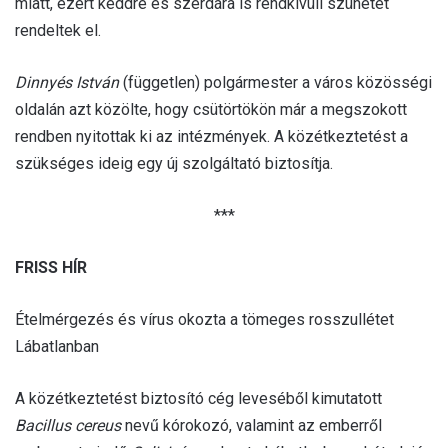
miatt, ezért keddre és szerdára is rendkívüli szünetet
rendeltek el.
Dinnyés István
(független) polgármester a város közösségi
oldalán azt közölte, hogy csütörtökön már a megszokott
rendben nyitottak ki az intézmények. A közétkeztetést a
szükséges ideig egy új szolgáltató biztosítja.
***
FRISS HÍR
Ételmérgezés és vírus okozta a tömeges rosszullétet
Lábatlanban
A közétkeztetést biztosító cég leveséből kimutatott
Bacillus cereus
nevű kórokozó, valamint az emberről