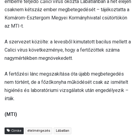
emberre terjedő
Calici
vírus okozta Lábatlanban a hét elején
csaknem kétszáz ember megbetegedését – tájékoztatta a
Komárom-Esztergom Megyei Kormányhivatal csütörtökön
az MTI-t.
A szervezet közölte: a levesből kimutatott bacilus mellett a
Calici vírus következménye, hogy a fertőzöttek száma
nagymértékben megnövekedett.
A fertőzési lánc megszakítása óta újabb megbetegedés
nem történt, de a főzőkonyha működését csak az ismételt
higiénés és laboratóriumi vizsgálatok után engedélyezik –
írták.
(MTI)
Címke
ételmérgezés
Lábatlan