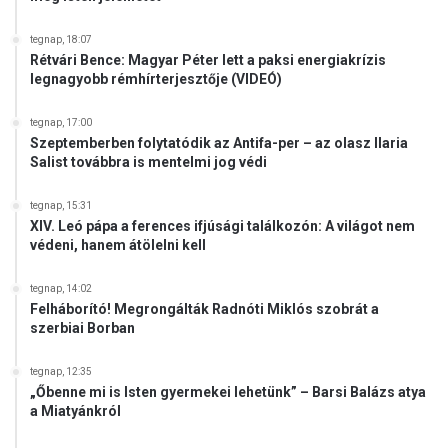
a
l
tegnap, 18:07
o
Rétvári Bence: Magyar Péter lett a paksi energiakrízis
m
legnagyobb rémhírterjesztője (VIDEÓ)
s
z
tegnap, 17:00
á
Szeptemberben folytatódik az Antifa-per – az olasz Ilaria
m
Salist továbbra is mentelmi jog védi
í
t
tegnap, 15:31
XIV. Leó pápa a ferences ifjúsági találkozón: A világot nem
védeni, hanem átölelni kell
tegnap, 14:02
Felháborító! Megrongálták Radnóti Miklós szobrát a
szerbiai Borban
tegnap, 12:35
„Őbenne mi is Isten gyermekei lehetünk” – Barsi Balázs atya
a Miatyánkról