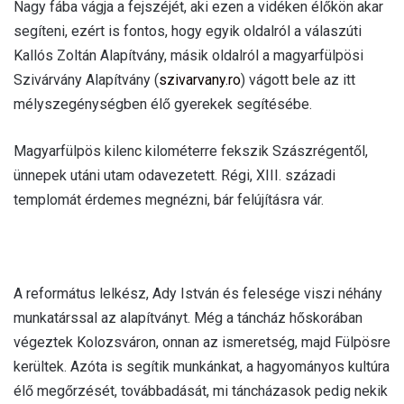
Nagy fába vágja a fejszéjét, aki ezen a vidéken élőkön akar
segíteni, ezért is fontos, hogy egyik oldalról a válaszúti
Kallós Zoltán Alapítvány, másik oldalról a magyarfülpösi
Szivárvány Alapítvány (
szivarvany.ro
) vágott bele az itt
mélyszegénységben élő gyerekek segítésébe.
Magyarfülpös kilenc kilométerre fekszik Szászrégentől,
ünnepek utáni utam odavezetett. Régi, XIII. századi
templomát érdemes megnézni, bár felújításra vár.
A református lelkész, Ady István és felesége viszi néhány
munkatárssal az alapítványt. Még a táncház hőskorában
végeztek Kolozsváron, onnan az ismeretség, majd Fülpösre
kerültek. Azóta is segítik munkánkat, a hagyományos kultúra
élő megőrzését, továbbadását, mi táncházasok pedig nekik