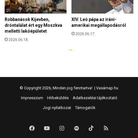
© Copyright 2026, Minden jog fenntartva! |
Vasárnap.hu
Impresszum
Hírbeküldés
Adatkezelési tájékoztató
Jogi nyilatkozat
Támogatók
Facebook
YouTube
Instagram
Spotify
TikTok
RSS