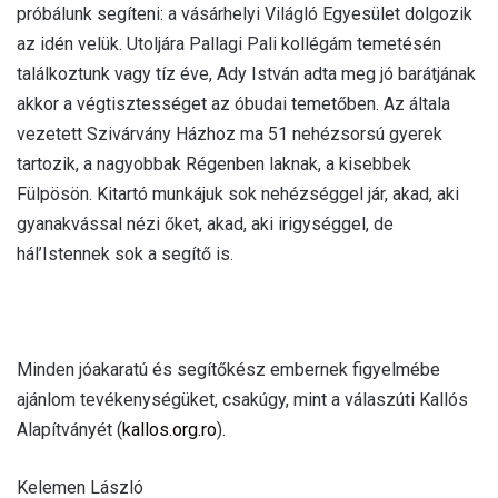
próbálunk segíteni: a vásárhelyi Világló Egyesület dolgozik
az idén velük. Utoljára Pallagi Pali kollégám temetésén
találkoztunk vagy tíz éve, Ady István adta meg jó barátjának
akkor a végtisztességet az óbudai temetőben. Az általa
vezetett Szivárvány Házhoz ma 51 nehézsorsú gyerek
tartozik, a nagyobbak Régenben laknak, a kisebbek
Fülpösön. Kitartó munkájuk sok nehézséggel jár, akad, aki
gyanakvással nézi őket, akad, aki irigységgel, de
hál’Istennek sok a segítő is.
Minden jóakaratú és segítőkész embernek figyelmébe
ajánlom tevékenységüket, csakúgy, mint a válaszúti Kallós
Alapítványét (
kallos.org.ro
).
Kelemen László