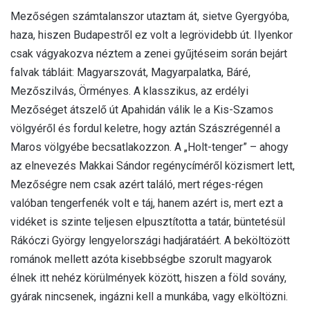
Mezőségen számtalanszor utaztam át, sietve Gyergyóba,
haza, hiszen Budapestről ez volt a legrövidebb út. Ilyenkor
csak vágyakozva néztem a zenei gyűjtéseim során bejárt
falvak tábláit: Magyarszovát, Magyarpalatka, Báré,
Mezőszilvás, Örményes. A klasszikus, az erdélyi
Mezőséget átszelő út Apahidán válik le a Kis-Szamos
völgyéről és fordul keletre, hogy aztán Szászrégennél a
Maros völgyébe becsatlakozzon. A „Holt-tenger” – ahogy
az elnevezés Makkai Sándor regénycíméről közismert lett,
Mezőségre nem csak azért találó, mert réges-régen
valóban tengerfenék volt e táj, hanem azért is, mert ezt a
vidéket is szinte teljesen elpusztította a tatár, büntetésül
Rákóczi György lengyelországi hadjáratáért. A beköltözött
románok mellett azóta kisebbségbe szorult magyarok
élnek itt nehéz körülmények között, hiszen a föld sovány,
gyárak nincsenek, ingázni kell a munkába, vagy elköltözni.