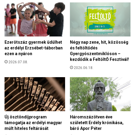
Ezerötszáz gyermek üdülhet
Négy nap zene, hit, közösség
az erdélyi Erzsébet-táborban
és feltöltődés
ezen a nyáron
Gyergyószentmiklóson –
kezdődik a FeltöltŐ Fesztivál!
2026.07.08.
2026.06.18.
Új ösztöndíjprogram
Háromszázötven éve
támogatja az erdélyi magyar
született Erdély krónikása,
múlt hiteles feltárását
báró Apor Péter