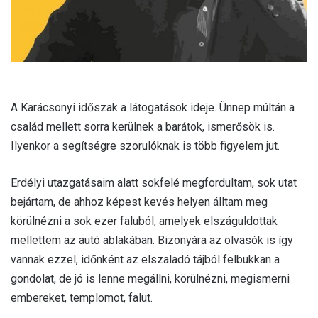
A Karácsonyi időszak a látogatások ideje. Ünnep múltán a
család mellett sorra kerülnek a barátok, ismerősök is.
Ilyenkor a segítségre szorulóknak is több figyelem jut.
Erdélyi utazgatásaim alatt sokfelé megfordultam, sok utat
bejártam, de ahhoz képest kevés helyen álltam meg
körülnézni a sok ezer faluból, amelyek elszáguldottak
mellettem az autó ablakában. Bizonyára az olvasók is így
vannak ezzel, időnként az elszaladó tájból felbukkan a
gondolat, de jó is lenne megállni, körülnézni, megismerni
embereket, templomot, falut.