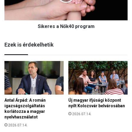
e
á
s
s
a
S
N
o
Sikeres a Nők40 program
ő
l
k
t
4
o
Ezek is érdekelhetik
0
n
p
r
o
g
r
a
m
Antal Árpád: A román
Új magyar ifjúsági központ
igazságszolgáltatás
nyílt Kolozsvár belvárosában
korlátozza a magyar
2026.07.14.
nyelvhasználatot
2026.07.14.