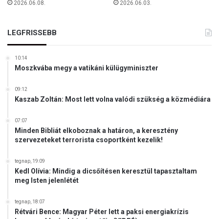
2026.06.08.
2026.06.03.
LEGFRISSEBB
10:14
Moszkvába megy a vatikáni külügyminiszter
09:12
Kaszab Zoltán: Most lett volna valódi szükség a közmédiára
07:07
Minden Bibliát elkoboznak a határon, a keresztény
szervezeteket terrorista csoportként kezelik!
tegnap, 19:09
Kedl Olívia: Mindig a dicsőítésen keresztül tapasztaltam
meg Isten jelenlétét
tegnap, 18:07
Rétvári Bence: Magyar Péter lett a paksi energiakrízis