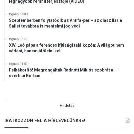
legnagyobb rémhírterjesztője (VIDEÓ)
tegnap, 17:00
Szeptemberben folytatódik az Antifa-per – az olasz Ilaria
Salist továbbra is mentelmi jog védi
tegnap, 15:31
XIV. Leó pápa a ferences ifjúsági találkozón: A világot nem
védeni, hanem átölelni kell
tegnap, 14:02
Felháborító! Megrongálták Radnóti Miklós szobrát a
szerbiai Borban
.
Hirdetés
IRATKOZZON FEL A HÍRLEVELÜNKRE!