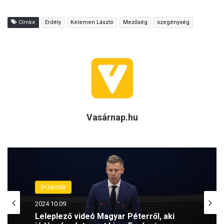
Címke
Erdély
Kelemen László
Mezőség
szegénység
Vasárnap.hu
(H)arctér
2024.10.09.
Leleplező videó Magyar Péterről, aki