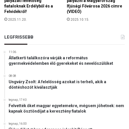
pályázati lehetőség
pályázni a Magyarország
ö
a
fiataloknak Erdélyből és a
Ifjúsági Fővárosa 2026 címre
t
Felvidékről!
(VIDEÓ)
t
t
e
2025.11.20.
2025.10.15.
k
v
e
é
r
k
LEGFRISSEBB
e
e
s
n
z
11:06
y
t
Állatkerti találkozóra várják a református
s
é
gyermekvédelemben élő gyerekeket és nevelőszülőket
é
n
g
y
08:08
r
e
Ungváry Zsolt: A felelősség azokat is terheli, akik a
e
döntéshozót kiválasztják
k
i
j
s
a
tegnap, 17:40
k
v
Felvették őket magyar egyetemekre, mégsem jöhetnek: nem
ö
kapnak ösztöndíjat a keresztény fiatalok
á
l
r
t
a
tegnap, 16:00
ö