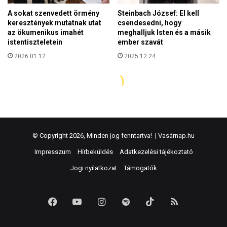
© Copyright 2026, Minden jog fenntartva! |
Vasárnap.hu
Impresszum
Hírbeküldés
Adatkezelési tájékoztató
Jogi nyilatkozat
Támogatók
Facebook
YouTube
Instagram
Spotify
TikTok
RSS