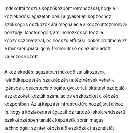
Indokolttá teszi a képzőközpont létrehozását, hogy a
közlekedési ágazaton belül a gyakorlati képzéshez
szükséges eszközök ára meghaladja a képző intézmények
pénzügyi lehetőségeit, ami nehézkessé teszi a
képzésszervezést, és hosszú átfutási időket eredményez
a munkaerőpiaci igény felmerülése és az arra adott
válaszok között.
A közlekedési ágazatban működő vállalkozások,
felnőttképzési és szakképzési intézmények vehetik
igénybe a csúcstechnológiás, gyakorlati oktatást szolgáló
eszközöket, köztük szimulációs eszközöket a képzési
központban. Az új képzési infrastruktúra hozzájárul ahhoz
is, hogy a közlekedési ágazathoz tartozó iskolarendszerű
szakképzésben tanulók képzésük során magas
technológiai szintet képviselő eszközök használatát