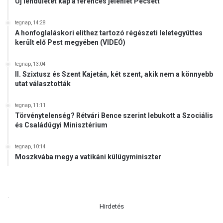
Új lendületet kap a ferences jelenlét Pécsett
t
t
tegnap, 14:28
e
A honfoglaláskori elithez tartozó régészeti leletegyüttes
k
került elő Pest megyében (VIDEÓ)
tegnap, 13:04
II. Szixtusz és Szent Kajetán, két szent, akik nem a könnyebb
utat választották
tegnap, 11:11
Törvénytelenség? Rétvári Bence szerint lebukott a Szociális
és Családügyi Minisztérium
tegnap, 10:14
Moszkvába megy a vatikáni külügyminiszter
.
Hirdetés