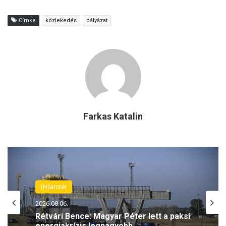
Címke
közlekedés
pályázat
Farkas Katalin
(H)arctér
2026.08.06.
Rétvári Bence: Magyar Péter lett a paksi
energiakrízis legnagyobb