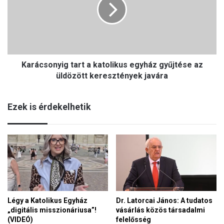
á
s
c
t
s
k
o
é
n
r
y
v
Karácsonyig tart a katolikus egyház gyűjtése az
i
i
g
üldözött keresztények javára
s
t
s
a
z
Ezek is érdekelhetik
r
a
t
,
a
a
k
m
a
e
t
l
o
y
l
e
i
t
Légy a Katolikus Egyház
Dr. Latorcai János: A tudatos
k
v
„digitális misszionáriusa”!
vásárlás közös társadalmi
u
é
(VIDEÓ)
felelősség
s