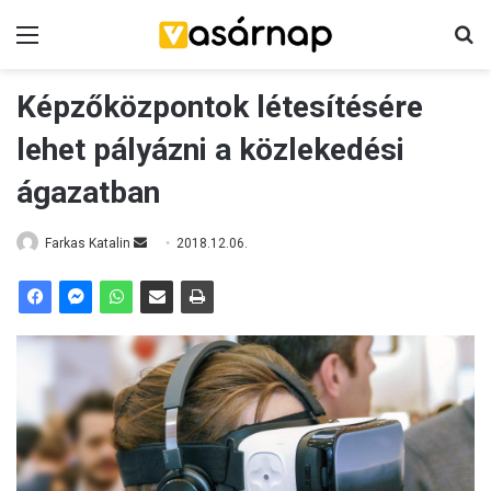
Menü
K
Képzőközpontok létesítésére
lehet pályázni a közlekedési
ágazatban
Farkas Katalin
S
2018.12.06.
e
n
d
a
n
e
m
a
i