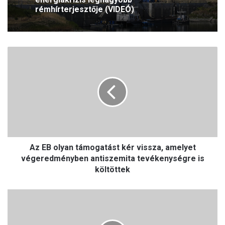
rémhírterjesztője (VIDEÓ)
A
z
E
B
o
l
y
a
n
Az EB olyan támogatást kér vissza, amelyet
t
á
végeredményben antiszemita tevékenységre is
m
költöttek
o
g
K
a
a
t
r
á