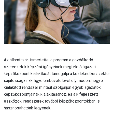
l
Az államtitkár ismertette: a program a gazdálkodó
szervezetek képzési igényeinek megfelelő ágazati
képzőközpont kialakítását támogatja a közlekedési szektor
sajátosságainak figyelembevételével oly módon, hogy a
kialakított rendszer mintául szolgáljon egyéb ágazatok
képzőközpontjainak kialakításához, és a kifejlesztett
eszközök, rendszerek további képzőközpontokban is
hasznosíthatóak legyenek.