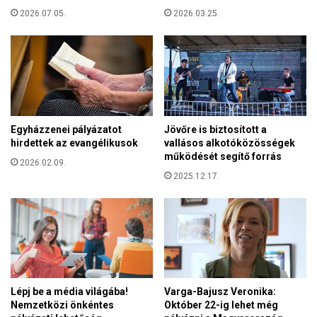
g
e
2026.07.05.
2026.03.25.
e
g
r
y
e
h
d
á
m
z
é
g
n
y
y
Egyházzenei pályázatot
Jövőre is biztosított a
ű
b
hirdettek az evangélikusok
vallásos alkotóközösségek
j
e
működését segítő forrás
t
2026.02.09.
n
é
2025.12.17.
a
s
n
e
t
a
i
z
s
ü
z
l
e
d
m
Lépj be a média világába!
Varga-Bajusz Veronika:
ö
i
Nemzetközi önkéntes
Október 22-ig lehet még
z
t