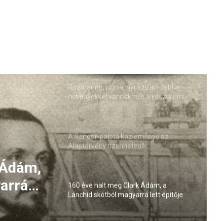
Rozmaring, rózsa, nyuszifül – bibliai
növényekkel vannak tele a veszprémi
várnegyed kertjei
A Sándor-palota közleménye az
Alaptörvény tizenhetedik
módosításával kapcsolatban
 Ádám,
arrá
160 éve halt meg Clark Ádám, a
Lánchíd skótból magyarrá lett építője