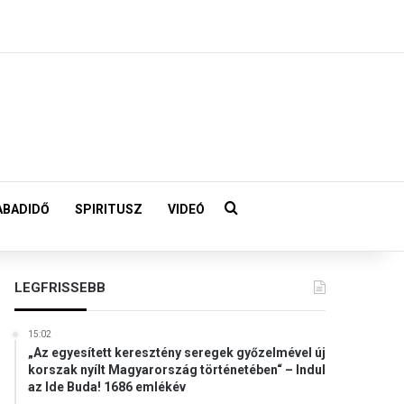
Keresés:
ABADIDŐ
SPIRITUSZ
VIDEÓ
LEGFRISSEBB
15:02
„Az egyesített keresztény seregek győzelmével új
korszak nyílt Magyarország történetében“ – Indul
az Ide Buda! 1686 emlékév