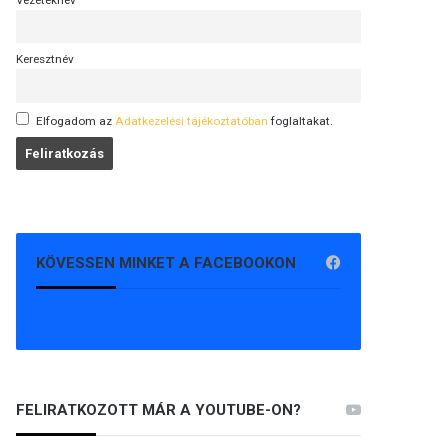
Vezetéknév
Keresztnév
Elfogadom az
Adatkezelési tájékoztatóban
foglaltakat.
KÖVESSEN MINKET A FACEBOOKON
FELIRATKOZOTT MÁR A YOUTUBE-ON?