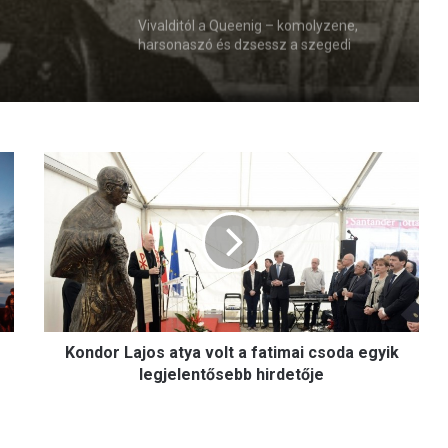
Vivalditól a Queenig – komolyzene,
harsonaszó és dzsessz a szegedi
püspöki székház udvarán
K
o
n
d
o
r
L
a
j
Kondor Lajos atya volt a fatimai csoda egyik
o
s
legjelentősebb hirdetője
a
t
y