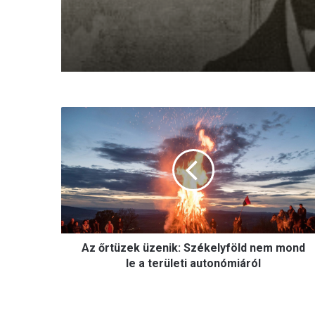
A
z
ő
r
t
ü
z
e
k
Az őrtüzek üzenik: Székelyföld nem mond
ü
z
le a területi autonómiáról
e
n
i