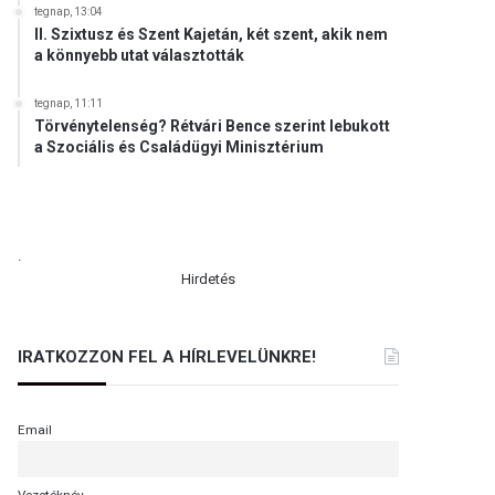
tegnap, 13:04
II. Szixtusz és Szent Kajetán, két szent, akik nem
a könnyebb utat választották
tegnap, 11:11
Törvénytelenség? Rétvári Bence szerint lebukott
a Szociális és Családügyi Minisztérium
.
Hirdetés
IRATKOZZON FEL A HÍRLEVELÜNKRE!
Email