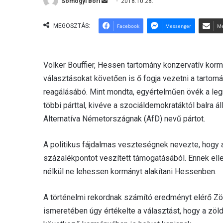
Somogyi Bori
S
2018.10.28.
e
n
MEGOSZTÁS:
Facebook
Messenger
Me
d
a
n
Volker Bouffier, Hessen tartomány konzervatív kormá
e
választásokat követően is ő fogja vezetni a tartomán
m
reagálásábó. Mint mondta, egyértelműen övék a leg
a
többi párttal, kivéve a szociáldemokratáktól balra á
i
Alternatíva Németországnak (AfD) nevű pártot.
l
A politikus fájdalmas veszteségnek nevezte, hogy 
százalékpontot veszített támogatásából. Ennek ellené
nélkül ne lehessen kormányt alakítani Hessenben.
A történelmi rekordnak számító eredményt elérő Zö
ismeretében úgy értékelte a választást, hogy a zöld