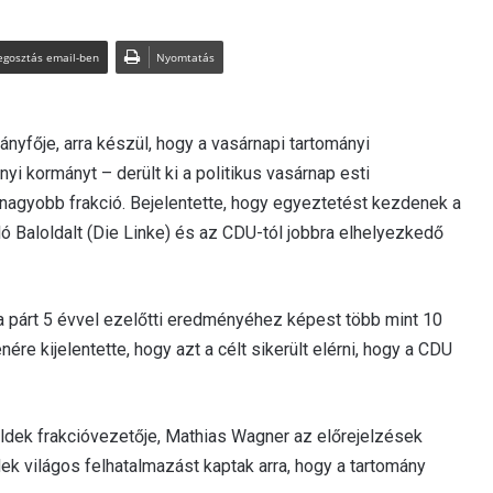
gosztás email-ben
Nyomtatás
nyfője, arra készül, hogy a vasárnapi tartományi
yi kormányt – derült ki a politikus vasárnap esti
nagyobb frakció. Bejelentette, hogy egyeztetést kezdenek a
lló Baloldalt (Die Linke) és az CDU-tól jobbra elhelyezkedő
a párt 5 évvel ezelőtti eredményéhez képest több mint 10
re kijelentette, hogy azt a célt sikerült elérni, hogy a CDU
ldek frakcióvezetője, Mathias Wagner az előrejelzések
ek világos felhatalmazást kaptak arra, hogy a tartomány