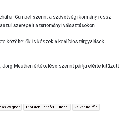
 Schäfer-Gümbel szerint a szövetségi kormány rossz
osszul szerepelt a tartományi választásokon.
ste közölte: ők is készek a koalíciós tárgyalások
e, Jörg Meuthen értékelése szerint pártja elérte kitűzött
hias Wagner
Thorsten Schäfer-Gümbel
Volker Bouffie