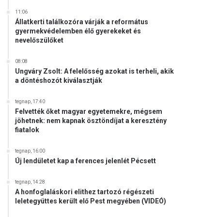
11:06
Állatkerti találkozóra várják a református
gyermekvédelemben élő gyerekeket és
nevelőszülőket
08:08
Ungváry Zsolt: A felelősség azokat is terheli, akik
a döntéshozót kiválasztják
tegnap, 17:40
Felvették őket magyar egyetemekre, mégsem
jöhetnek: nem kapnak ösztöndíjat a keresztény
fiatalok
tegnap, 16:00
Új lendületet kap a ferences jelenlét Pécsett
tegnap, 14:28
A honfoglaláskori elithez tartozó régészeti
leletegyüttes került elő Pest megyében (VIDEÓ)