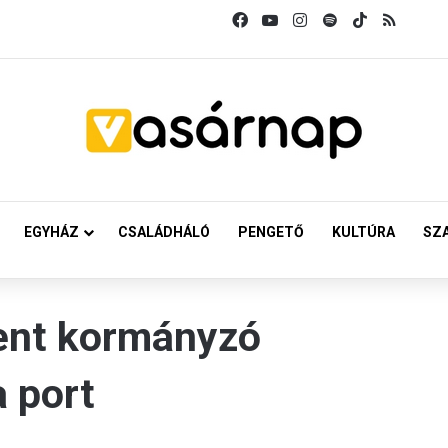
Facebook
YouTube
Instagram
Spotify
TikTok
RSS
EGYHÁZ
CSALÁDHÁLÓ
PENGETŐ
KULTÚRA
SZ
sent kormányzó
a port