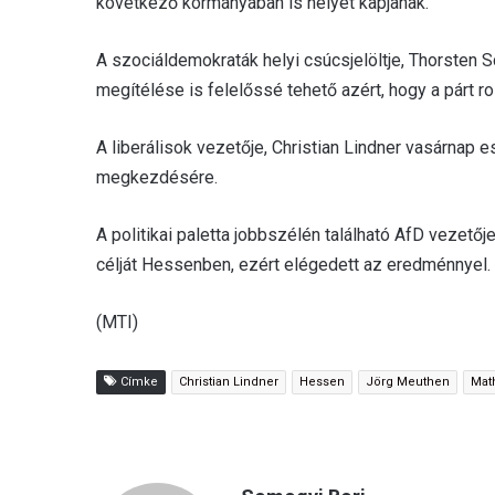
következő kormányában is helyet kapjanak.
A szociáldemokraták helyi csúcsjelöltje, Thorsten
megítélése is felelőssé tehető azért, hogy a párt r
A liberálisok vezetője, Christian Lindner vasárnap e
megkezdésére.
A politikai paletta jobbszélén található AfD vezetőj
célját Hessenben, ezért elégedett az eredménnyel.
(MTI)
Címke
Christian Lindner
Hessen
Jörg Meuthen
Mat