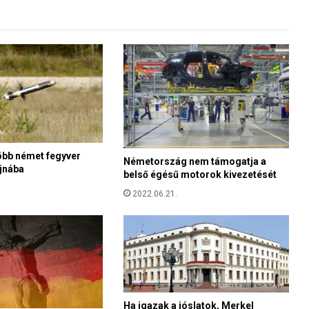
a
v
o
l
t
a
f
a
t
i
m
bb német fegyver
Németország nem támogatja a
a
jnába
belső égésű motorok kivezetését
i
2022.06.21.
c
s
o
d
a
e
g
y
Ha igazak a jóslatok, Merkel