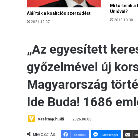
e
Mi történik 
a
Unióval?
Aláírták a koalíciós szerződést
t
e
2018.10.30.
2021.12.07.
r
ü
l
e
t
i
a
u
t
o
n
ó
m
i
á
r
ó
l