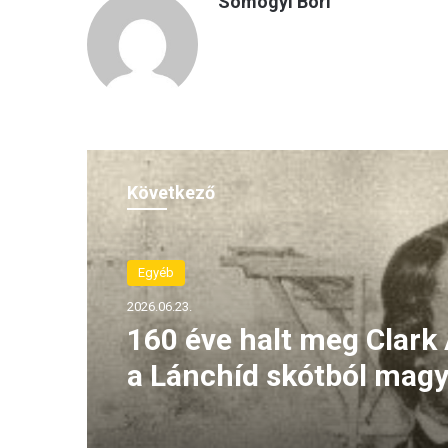
Somogyi Bori
Következő
Egyéb
2026.06.23.
160 éve halt meg Clark
a Lánchíd skótból magy
lett építője