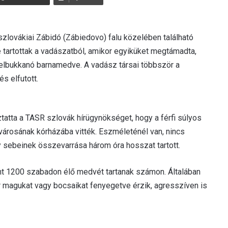
zlovákiai Zábidó (Zábiedovo) falu közelében található
 tartottak a vadászatból, amikor egyiküket megtámadta,
felbukkanó barnamedve. A vadász társai többször a
s elfutott.
ztatta a TASR szlovák hírügynökséget, hogy a férfi súlyos
) városának kórházába vitték. Eszméleténél van, nincs
y sebeinek összevarrása három óra hosszat tartott.
t 1200 szabadon élő medvét tartanak számon. Általában
r magukat vagy bocsaikat fenyegetve érzik, agresszíven is