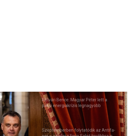
Rétvári Bence: Magyar Péter lett a
paksi energiakrízis legnagyobb
rémhírterjesztője (VIDEÓ)
Szeptemberben folytatódik az Antifa-
per – az olasz Ilaria Salist továbbra is