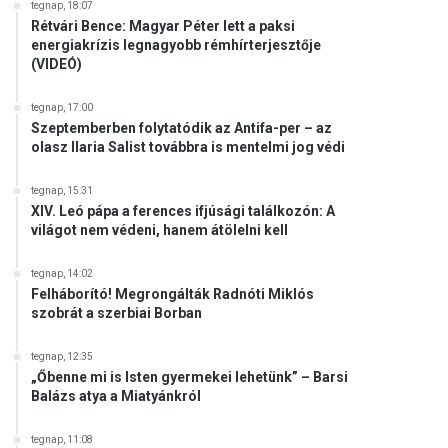
tegnap, 18:07
Rétvári Bence: Magyar Péter lett a paksi
energiakrízis legnagyobb rémhírterjesztője
(VIDEÓ)
tegnap, 17:00
Szeptemberben folytatódik az Antifa-per – az
olasz Ilaria Salist továbbra is mentelmi jog védi
tegnap, 15:31
XIV. Leó pápa a ferences ifjúsági találkozón: A
világot nem védeni, hanem átölelni kell
tegnap, 14:02
Felháborító! Megrongálták Radnóti Miklós
szobrát a szerbiai Borban
tegnap, 12:35
„Őbenne mi is Isten gyermekei lehetünk” – Barsi
Balázs atya a Miatyánkról
tegnap, 11:08