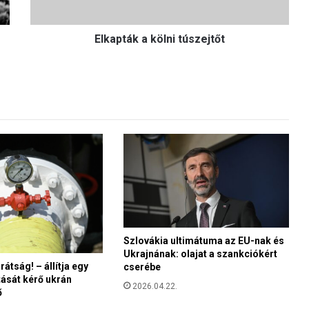
k
a
Elkapták a kölni túszejtőt
k
ö
l
n
i
t
ú
s
z
e
j
t
ő
t
Szlovákia ultimátuma az EU-nak és
Ukrajnának: olajat a szankciókért
rátság! – állítja egy
cserébe
tását kérő ukrán
2026.04.22.
ő