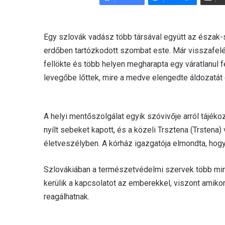
d
a
n
Egy szlovák vadász több társával együtt az észak-s
e
erdőben tartózkodott szombat este. Már visszafelé
m
fellökte és több helyen megharapta egy váratlanul 
a
levegőbe lőttek, mire a medve elengedte áldozatát é
i
l
A helyi mentőszolgálat egyik szóvivője arról tájéko
nyílt sebeket kapott, és a közeli Trsztena (Trstena
életveszélyben. A kórház igazgatója elmondta, hog
Szlovákiában a természetvédelmi szervek több min
kerülik a kapcsolatot az emberekkel, viszont amiko
reagálhatnak.