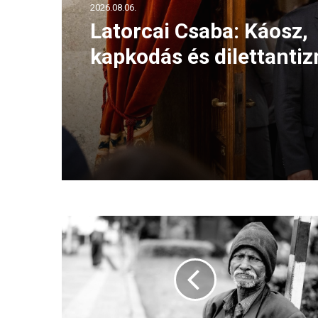
2026.08.06.
Latorcai Csaba: Káosz,
kapkodás és dilettanti
jellemzi a Tisza kormá
A
h
a
j
l
é
k