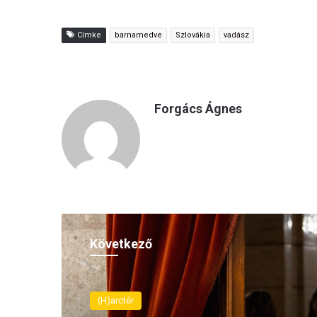
Címke
barnamedve
Szlovákia
vadász
Forgács Ágnes
Következő
(H)arctér