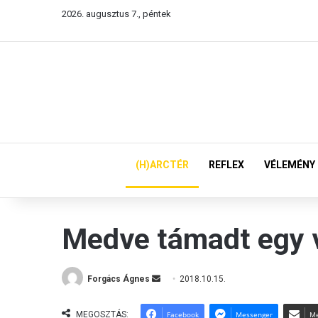
2026. augusztus 7., péntek
(H)ARCTÉR
REFLEX
VÉLEMÉNY
Medve támadt egy 
Forgács Ágnes
S
2018.10.15.
e
n
MEGOSZTÁS:
Facebook
Messenger
Me