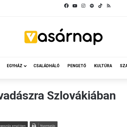
Facebook
YouTube
Instagram
Spotify
TikTok
RSS
EGYHÁZ
CSALÁDHÁLÓ
PENGETŐ
KULTÚRA
SZ
vadászra Szlovákiában
gosztás email-ben
Nyomtatás