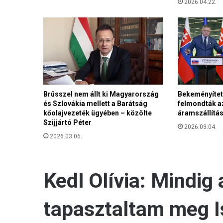
2026.04.22.
l
ő
s
s
é
g
ü
n
k
Brüsszel nem állt ki Magyarország
Bekeményítet
és Szlovákia mellett a Barátság
felmondták a
kőolajvezeték ügyében – közölte
áramszállítás
Szijjártó Péter
2026.03.04.
2026.03.06.