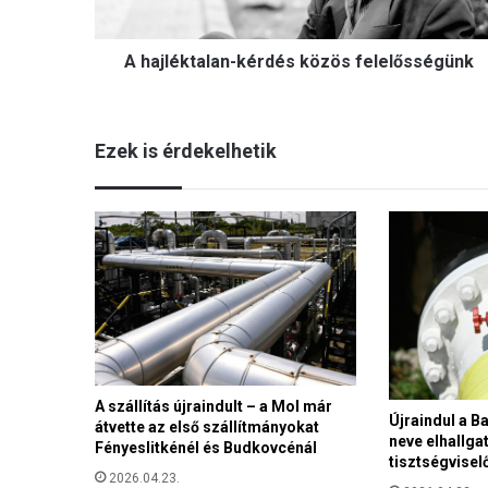
t
a
A hajléktalan-kérdés közös felelősségünk
l
a
n
-
Ezek is érdekelhetik
k
é
r
d
é
s
k
ö
z
ö
s
f
A szállítás újraindult – a Mol már
Újraindul a Ba
átvette az első szállítmányokat
e
neve elhallga
Fényeslitkénél és Budkovcénál
l
tisztségvisel
e
2026.04.23.