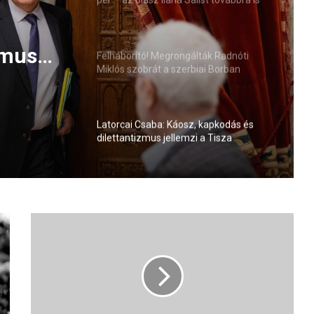
mentelmi jog védi
zmus
Felháborító! Megrongálták Radnóti
Miklós szobrát a szerbiai Borban
nyzását
Latorcai Csaba: Káosz, kapkodás és
dilettantizmus jellemzi a Tisza
kormányzását
E
l
k
a
p
t
á