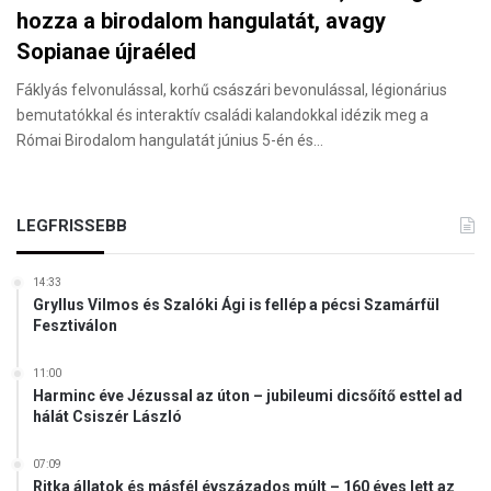
hozza a birodalom hangulatát, avagy
Sopianae újraéled
Fáklyás felvonulással, korhű császári bevonulással, légionárius
bemutatókkal és interaktív családi kalandokkal idézik meg a
Római Birodalom hangulatát június 5-én és…
LEGFRISSEBB
14:33
Gryllus Vilmos és Szalóki Ági is fellép a pécsi Szamárfül
Fesztiválon
11:00
Harminc éve Jézussal az úton – jubileumi dicsőítő esttel ad
hálát Csiszér László
07:09
Ritka állatok és másfél évszázados múlt – 160 éves lett az