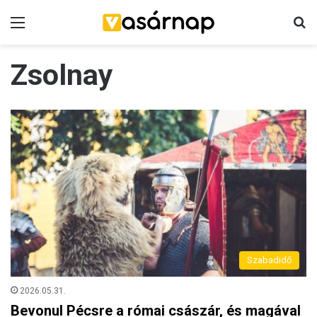
Menü
K
Zsolnay
Szabadidő
2026.05.31.
Bevonul Pécsre a római császár, és magával