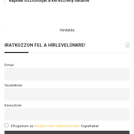
kapnak ösztöndíjat a keresztény fiatalok
.
Hirdetés
IRATKOZZON FEL A HÍRLEVELÜNKRE!
Email
Vezetéknév
Keresztnév
Elfogadom az
Adatkezelési tájékoztatóban
foglaltakat.