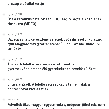
ország első állatkertje
tegnap, 17:34
Íme a katolikus fiatalok szöuli Ifjúsági Világtalálkozójának
himnusza (VIDEÓ)
tegnap, 15:02
„Az egyesített keresztény seregek győzelmével új korszak
nyílt Magyarország történetében“ – Indul az Ide Buda! 1686
emlékév
tegnap, 11:06
Állatkerti találkozóra várják a református
gyermekvédelemben élő gyerekeket és nevelőszülőket
tegnap, 08:08
Ungváry Zsolt: A felelősség azokat is terheli, akik a
döntéshozót kiválasztják
Péntek 17:40
Felvették őket magyar egyetemekre, mégsem jöhetnek: nem