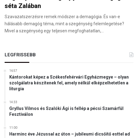
séta Zalában
Szavazatszerzésre remek módszer a demagógia. És van-e
hálásabb demagóg téma, mint a szegénység felemlegetése?
Mivel a szegénység egy teljesen megfoghatatlan,…
LEGFRISSEBB
16:57
Kántorokat képez a Székesfehérvári Egyházmegye – olyan
szolgálatra készítenek fel, amely nélkül elképzelhetetlen a
liturgia
14:33
Gryllus Vilmos és Szalóki Ági is fellép a pécsi Szamárfül
Fesztiválon
11:00
Harminc éve Jézussal az úton – jubileumi dicsőítő esttel ad