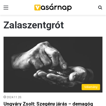
Menü
K
Zalaszentgrót
Vélemény
2024.11.20.
Ungváry Zsolt: Szegény járás – demagóg