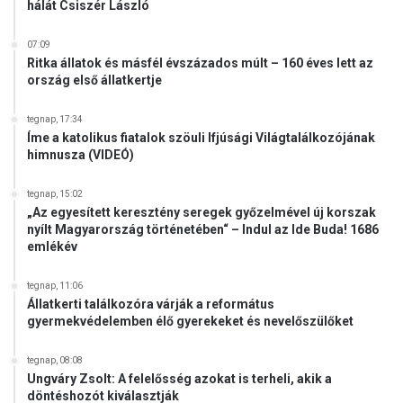
hálát Csiszér László
07:09
Ritka állatok és másfél évszázados múlt – 160 éves lett az
ország első állatkertje
tegnap, 17:34
Íme a katolikus fiatalok szöuli Ifjúsági Világtalálkozójának
himnusza (VIDEÓ)
tegnap, 15:02
„Az egyesített keresztény seregek győzelmével új korszak
nyílt Magyarország történetében“ – Indul az Ide Buda! 1686
emlékév
tegnap, 11:06
Állatkerti találkozóra várják a református
gyermekvédelemben élő gyerekeket és nevelőszülőket
tegnap, 08:08
Ungváry Zsolt: A felelősség azokat is terheli, akik a
döntéshozót kiválasztják