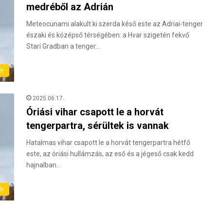
medréből az Adrián
Meteocunami alakult ki szerda késő este az Adriai-tenger
északi és középső térségében: a Hvar szigetén fekvő
Stari Gradban a tenger…
ér
2025.06.17.
Óriási vihar csapott le a horvát
tengerpartra, sérültek is vannak
Hatalmas vihar csapott le a horvát tengerpartra hétfő
este, az óriási hullámzás, az eső és a jégeső csak kedd
hajnalban…
ér