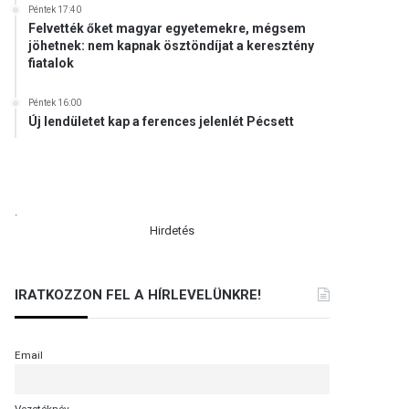
Péntek 17:40
Felvették őket magyar egyetemekre, mégsem
jöhetnek: nem kapnak ösztöndíjat a keresztény
fiatalok
Péntek 16:00
Új lendületet kap a ferences jelenlét Pécsett
.
Hirdetés
IRATKOZZON FEL A HÍRLEVELÜNKRE!
Email