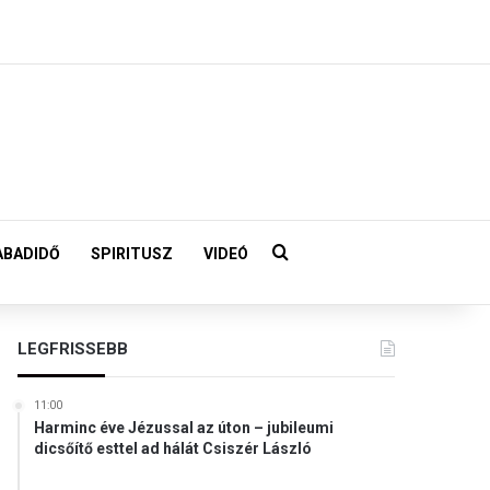
Keresés:
ABADIDŐ
SPIRITUSZ
VIDEÓ
LEGFRISSEBB
11:00
Harminc éve Jézussal az úton – jubileumi
dicsőítő esttel ad hálát Csiszér László