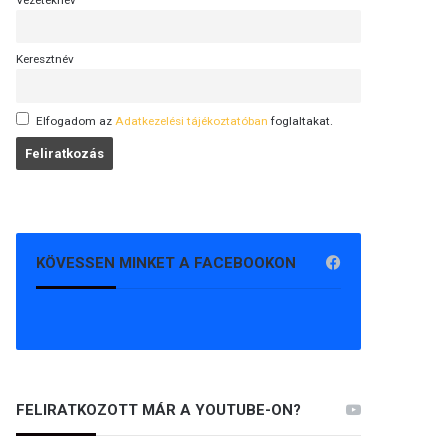
Vezetéknév
Keresztnév
Elfogadom az
Adatkezelési tájékoztatóban
foglaltakat.
KÖVESSEN MINKET A FACEBOOKON
FELIRATKOZOTT MÁR A YOUTUBE-ON?