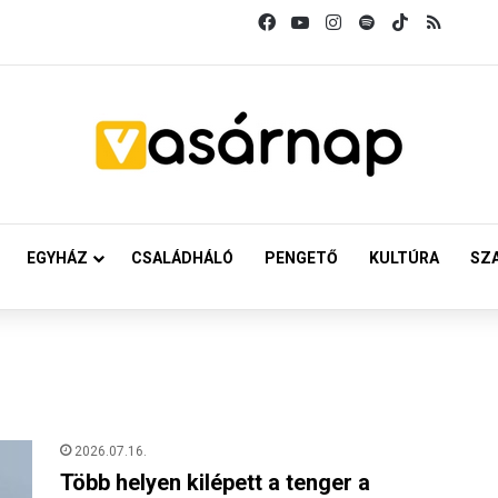
Facebook
YouTube
Instagram
Spotify
TikTok
RSS
EGYHÁZ
CSALÁDHÁLÓ
PENGETŐ
KULTÚRA
SZ
2026.07.16.
Több helyen kilépett a tenger a