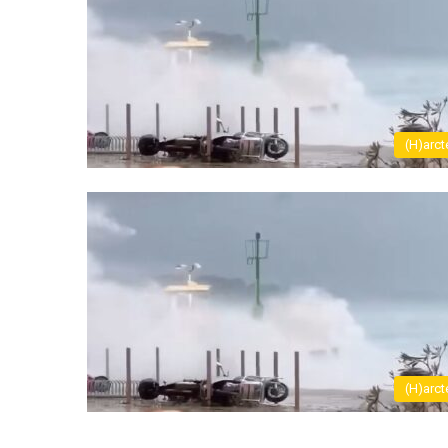
(H)arct
(H)arct