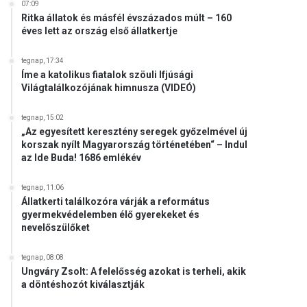
07:09
Ritka állatok és másfél évszázados múlt – 160
éves lett az ország első állatkertje
tegnap, 17:34
Íme a katolikus fiatalok szöuli Ifjúsági
Világtalálkozójának himnusza (VIDEÓ)
tegnap, 15:02
„Az egyesített keresztény seregek győzelmével új
korszak nyílt Magyarország történetében“ – Indul
az Ide Buda! 1686 emlékév
tegnap, 11:06
Állatkerti találkozóra várják a református
gyermekvédelemben élő gyerekeket és
nevelőszülőket
tegnap, 08:08
Ungváry Zsolt: A felelősség azokat is terheli, akik
a döntéshozót kiválasztják