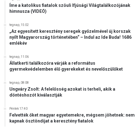
Íme a katolikus fiatalok szöuli Ifjúsági Világtalálkozójának
himnusza (VIDEÓ)
tegnap, 15:02
„Az egyesített keresztény seregek győzelmével új korszak
nyílt Magyarország történetében“ – Indul az Ide Buda! 1686
emlékév
tegnap, 11:06
Állatkerti találkozóra várják a református
gyermekvédelemben élő gyerekeket és nevelőszülőket
tegnap, 08:08
Ungváry Zsolt: A felelősség azokat is terheli, akik a
döntéshozót kiválasztják
Péntek 17:40
Felvették őket magyar egyetemekre, mégsem jöhetnek: nem
kapnak ösztöndíjat a keresztény fiatalok