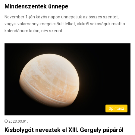
Mindenszentek ünnepe
November 1-jén közös napon ünnepeljük az összes szentet,
vagyis valamennyi megdicsőült lelket, akikről sokaságuk miatt a
kalendárium külön, név szerint…
Spiritusz
2023.03.01.
Kisbolygót neveztek el XIII. Gergely pápáról