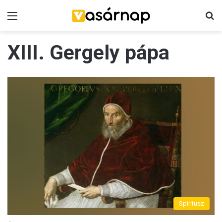
Menü
K
XIII. Gergely pápa
Spiritusz