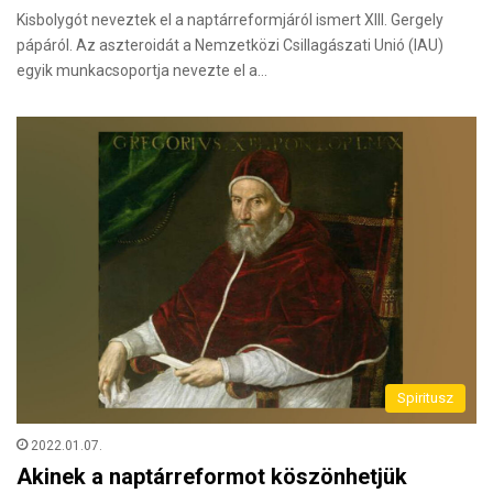
Kisbolygót neveztek el a naptárreformjáról ismert XIII. Gergely
pápáról. Az aszteroidát a Nemzetközi Csillagászati Unió (IAU)
egyik munkacsoportja nevezte el a…
Spiritusz
2022.01.07.
Akinek a naptárreformot köszönhetjük