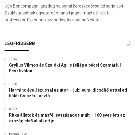
Ugo Boncompagni gazdag bolognai kereskedőcsalád sarja volt.
Szülővárosának egyetemén tanult jogot, majd ott is lett
professzor. Ekkoriban szabados, kicsapongó életet…
LEGFRISSEBB
14:33
Gryllus Vilmos és Szalóki Ági is fellép a pécsi Szamárfül
Fesztiválon
11:00
Harminc éve Jézussal az úton – jubileumi dicsőítő esttel ad
hálát Csiszér László
07:09
Ritka állatok és másfél évszázados múlt – 160 éves lett az
ország első állatkertje
tegnap, 17:34