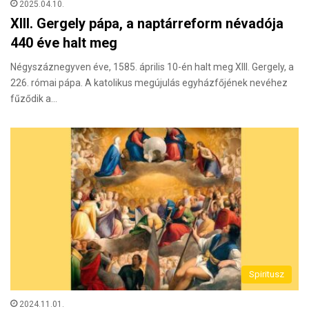
2025.04.10.
XIII. Gergely pápa, a naptárreform névadója
440 éve halt meg
Négyszáznegyven éve, 1585. április 10-én halt meg XIII. Gergely, a
226. római pápa. A katolikus megújulás egyházfőjének nevéhez
fűződik a…
Spiritusz
2024.11.01.