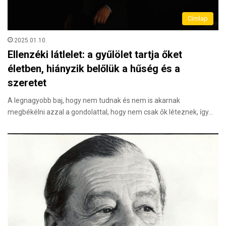
Címlap
2025.01.10.
Ellenzéki látlelet: a gyűlölet tartja őket
életben, hiányzik belőlük a hűség és a
szeretet
A legnagyobb baj, hogy nem tudnak és nem is akarnak
megbékélni azzal a gondolattal, hogy nem csak ők léteznek, így…