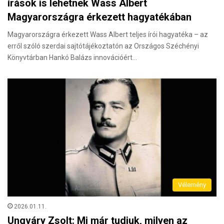
írások is lehetnek Wass Albert
Magyarországra érkezett hagyatékában
Magyarországra érkezett Wass Albert teljes írói hagyatéka – az
erről szóló szerdai sajtótájékoztatón az Országos Széchényi
Könyvtárban Hankó Balázs innovációért…
Vélemény
2026.01.11.
Ungváry Zsolt: Mi már tudjuk, milyen az