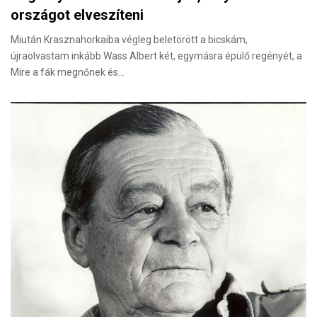
országot elveszíteni
Miután Krasznahorkaiba végleg beletörött a bicskám,
újraolvastam inkább Wass Albert két, egymásra épülő regényét, a
Mire a fák megnőnek és…