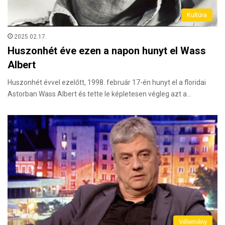
Kultúra
2025.02.17.
Huszonhét éve ezen a napon hunyt el Wass
Albert
Huszonhét évvel ezelőtt, 1998. február 17-én hunyt el a floridai
Astorban Wass Albert és tette le képletesen végleg azt a…
Vélemény