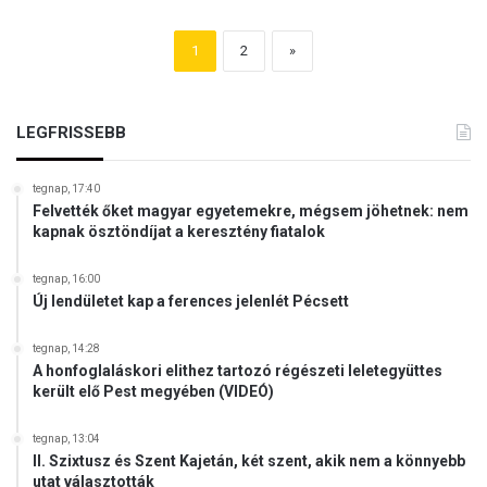
1
2
»
LEGFRISSEBB
tegnap, 17:40
Felvették őket magyar egyetemekre, mégsem jöhetnek: nem
kapnak ösztöndíjat a keresztény fiatalok
tegnap, 16:00
Új lendületet kap a ferences jelenlét Pécsett
tegnap, 14:28
A honfoglaláskori elithez tartozó régészeti leletegyüttes
került elő Pest megyében (VIDEÓ)
tegnap, 13:04
II. Szixtusz és Szent Kajetán, két szent, akik nem a könnyebb
utat választották