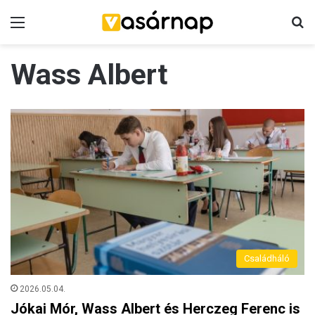
Menü
K
Wass Albert
Családháló
2026.05.04.
Jókai Mór, Wass Albert és Herczeg Ferenc is