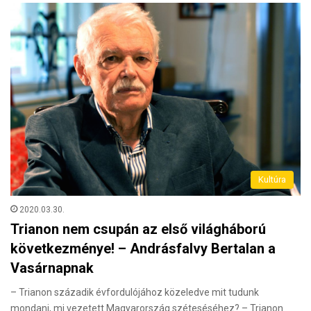
Kultúra
2020.03.30.
Trianon nem csupán az első világháború
következménye! – Andrásfalvy Bertalan a
Vasárnapnak
– Trianon századik évfordulójához közeledve mit tudunk
mondani, mi vezetett Magyarország széteséséhez? – Trianon