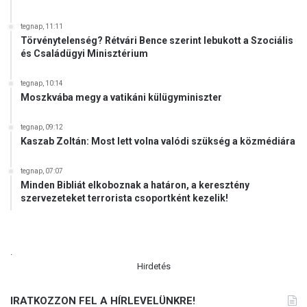
tegnap, 11:11
Törvénytelenség? Rétvári Bence szerint lebukott a Szociális
és Családügyi Minisztérium
tegnap, 10:14
Moszkvába megy a vatikáni külügyminiszter
tegnap, 09:12
Kaszab Zoltán: Most lett volna valódi szükség a közmédiára
tegnap, 07:07
Minden Bibliát elkoboznak a határon, a keresztény
szervezeteket terrorista csoportként kezelik!
.
Hirdetés
IRATKOZZON FEL A HÍRLEVELÜNKRE!