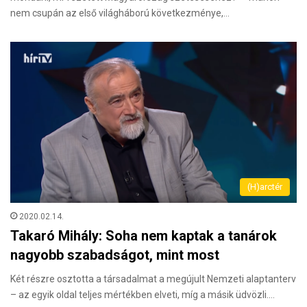
nem csupán az első világháború következménye,…
(H)arctér
2020.02.14.
Takaró Mihály: Soha nem kaptak a tanárok
nagyobb szabadságot, mint most
Két részre osztotta a társadalmat a megújult Nemzeti alaptanterv
– az egyik oldal teljes mértékben elveti, míg a másik üdvözli.…