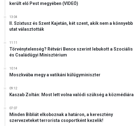
került elő Pest megyében (VIDEÓ)
13:04
II. Szixtusz és Szent Kajetán, két szent, akik nem a könnyebb
utat választották
11:11
Törvénytelenség? Rétvári Bence szerint lebukott a Szociális
és Családügyi Minisztérium
10:14
Moszkvába megy a vatikáni külügyminiszter
09:12
Kaszab Zoltán: Most lett volna valódi szükség a közmédiára
07:07
Minden Bibliát elkoboznak a határon, a keresztény
szervezeteket terrorista csoportként kezelik!