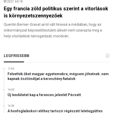
2021.04.18.
Egy francia zöld politikus szerint a vitorlások
is környezetszennyezőek
Quentin Bernier-Gravat arról vált híressé a médiában, hogy az
önkormányzat képviselőtestületi ülésén nem szavazta meg a
helyi vitorlásklub támogatását, mondván…
LEGFRISSEBB
17:40
Felvették őket magyar egyetemekre, mégsem jöhetnek: nem
kapnak ösztöndíjat a keresztény fiatalok
16:00
Új lendületet kap a ferences jelenlét Pécsett
14:28
A honfoglaláskori elithez tartozó régészeti leletegyüttes