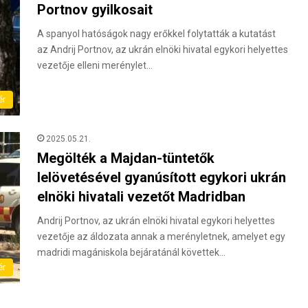
Portnov gyilkosait
A spanyol hatóságok nagy erőkkel folytatták a kutatást
az Andrij Portnov, az ukrán elnöki hivatal egykori helyettes
vezetője elleni merénylet…
ér
2025.05.21.
Megölték a Majdan-tüntetők
lelövetésével gyanúsított egykori ukrán
elnöki hivatali vezetőt Madridban
Andrij Portnov, az ukrán elnöki hivatal egykori helyettes
vezetője az áldozata annak a merényletnek, amelyet egy
madridi magániskola bejáratánál követtek…
ér