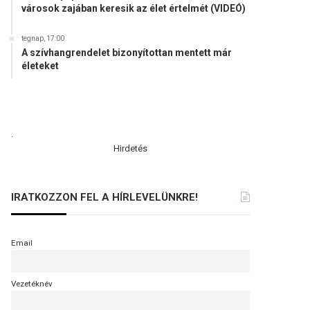
városok zajában keresik az élet értelmét (VIDEÓ)
tegnap, 17:00
A szívhangrendelet bizonyítottan mentett már
életeket
.
Hirdetés
IRATKOZZON FEL A HÍRLEVELÜNKRE!
Email
Vezetéknév