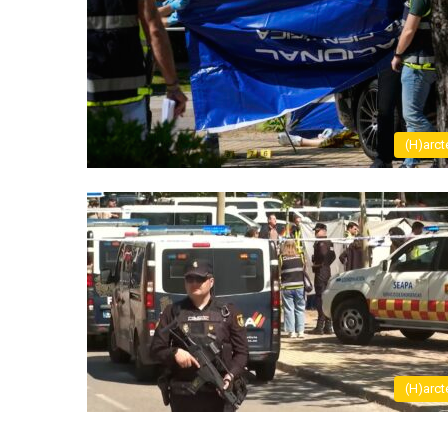
(H)arct
(H)arct