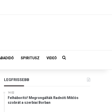
Keresés:
ABADIDŐ
SPIRITUSZ
VIDEÓ
LEGFRISSEBB
14:02
Felháborító! Megrongálták Radnóti Miklós
szobrát a szerbiai Borban