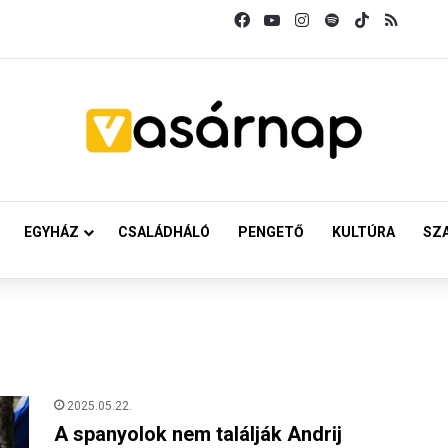
Facebook
YouTube
Instagram
Spotify
TikTok
RSS
EGYHÁZ
CSALÁDHÁLÓ
PENGETŐ
KULTÚRA
SZ
2025.05.22.
A spanyolok nem találják Andrij