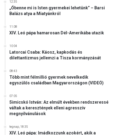
12:35
„Őbenne mi is Isten gyermekei lehetünk” – Barsi
Balázs atya a Miatyánkról
11:08
XIV. Leó pápa hamarosan Dél-Amerikába utazik
10:04
Latorcai Csaba: Káosz, kapkodás és
dilettantizmus jellemzi a Tisza kormányzását
08:43
Több mint félmillió gyermek nevelkedik
egyszülős családban Magyarországon (VIDEÓ)
07:05
Simicskó István: Az elmúlt években rendszeressé
váltak a keresztények elleni agresszív
megnyilvánulások
tegnap, 18:35
XIV. Leó pápa: Imádkozzunk azokért, akik a