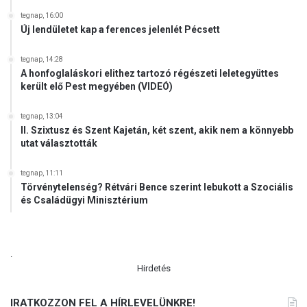
tegnap, 16:00
Új lendületet kap a ferences jelenlét Pécsett
tegnap, 14:28
A honfoglaláskori elithez tartozó régészeti leletegyüttes
került elő Pest megyében (VIDEÓ)
tegnap, 13:04
II. Szixtusz és Szent Kajetán, két szent, akik nem a könnyebb
utat választották
tegnap, 11:11
Törvénytelenség? Rétvári Bence szerint lebukott a Szociális
és Családügyi Minisztérium
.
Hirdetés
IRATKOZZON FEL A HÍRLEVELÜNKRE!