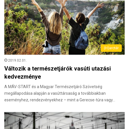
(H)arctér
2019.02.01.
Változik a természetjárók vasúti utazási
kedvezménye
A MÁV-START és a Magyar Természetjáró Szövetség
megállapodása alapján a vasúttársaság a továbbiakban
eseményhez, rendezvényekhez – mint a Gerecse-túra vagy…