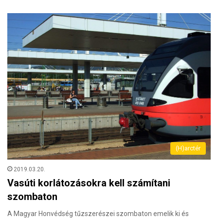
(H)arctér
2019.03.20.
Vasúti korlátozásokra kell számítani
szombaton
A Magyar Honvédség tűzszerészei szombaton emelik ki és