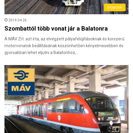
(H)arctér
2019.04.26.
Szombattól több vonat jár a Balatonra
A MÁV Zrt. azt írta, az elvégzett pályafelújításoknak és korszerű
motorvonatok beállításának köszönhetően kényelmesebben és
gyorsabban lehet eljutni a Balatonhoz,…