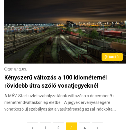
(H)arctér
2018.12.03.
Kényszerű változás a 100 kilométernél
rövidebb útra szóló vonatjegyeknél
A MÁV-Start üzletszabályzatának változása a december 9-i
menetrendváltáskor lép életbe. A jegyek érvényességére
vonatkozó új szabályozást a vasúttársaság azzal indokolta,…
«
1
2
3
4
»