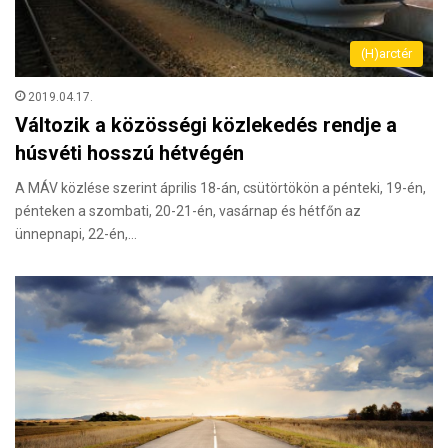
(H)arctér
2019.04.17.
Változik a közösségi közlekedés rendje a
húsvéti hosszú hétvégén
A MÁV közlése szerint április 18-án, csütörtökön a pénteki, 19-én,
pénteken a szombati, 20-21-én, vasárnap és hétfőn az
ünnepnapi, 22-én,…