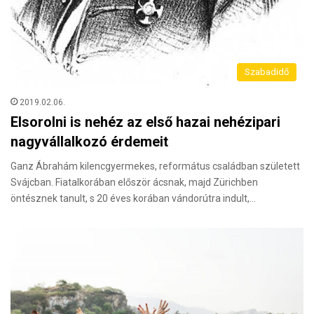
Szabadidő
2019.02.06.
Elsorolni is nehéz az első hazai nehézipari
nagyvállalkozó érdemeit
Ganz Ábrahám kilencgyermekes, református családban született
Svájcban. Fiatalkorában először ácsnak, majd Zürichben
öntésznek tanult, s 20 éves korában vándorútra indult,…