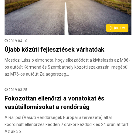
(H)arctér
2019.04.10.
Újabb közúti fejlesztések várhatóak
Mosóczi László elmondta, hogy elkezdődött a kivitelezés az M86-
os autóút Körmend és Szombathely közötti szakaszán, megépül
az M76-os autóút Zalaegerszeg…
2019.03.25.
Fokozottan ellenőrzi a vonatokat és
vasútállomásokat a rendőrség
A Railpol (Vasúti Rendőrségek Európai Szervezete) által
koordinált ellenőrzés kedden 7 órakor kezdődik és 24 órán át tart.
Az akció…