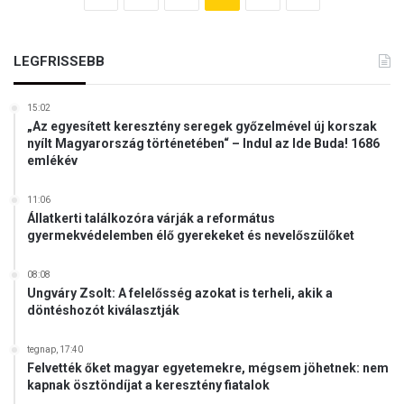
LEGFRISSEBB
15:02
„Az egyesített keresztény seregek győzelmével új korszak
nyílt Magyarország történetében“ – Indul az Ide Buda! 1686
emlékév
11:06
Állatkerti találkozóra várják a református
gyermekvédelemben élő gyerekeket és nevelőszülőket
08:08
Ungváry Zsolt: A felelősség azokat is terheli, akik a
döntéshozót kiválasztják
tegnap, 17:40
Felvették őket magyar egyetemekre, mégsem jöhetnek: nem
kapnak ösztöndíjat a keresztény fiatalok