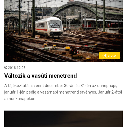
(H)arctér
2018.12.28.
Változik a vasúti menetrend
A tájékoztatás szerint december 30-án és 31-én az ünnepnapi,
január 1-jén pedig a vasárnapi menetrend érvényes. Január 2-ától
a munkanapokon…