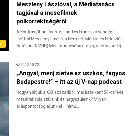
Meszleny Lászlóval, a Médiatanács
tagjával a mesefilmek
polkorrektségéről
A Kontrasztban Janó-Veilandics Franciska vendége
ezúttal Meszleny László, a Nemzeti Média- és Hírközlési
eó
Hatóság (NMHH) Médiatanácsának tagja, a téma pedig…
2020.10.22.
„Angyal, menj sietve az üszkös, fagyos
Budapestre!” – itt az új V-nap podcast
Hogyan látjuk a XXI. századból, mai fiatalként 56-ot? Mit
meséltek róla szüleink és nagyszüleink? Milyen
álláspontot foglaljunk el – hithű…