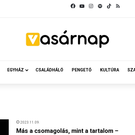
Facebook
YouTube
Instagram
Spotify
TikTok
RSS
EGYHÁZ
CSALÁDHÁLÓ
PENGETŐ
KULTÚRA
SZ
2023.11.09.
Más a csomagolás, mint a tartalom –