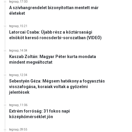
tegnap, 17:00
A szívhangrendelet bizonyítottan mentett már
életeket
tegnap, 15:21
Latorcai Csaba: Újabb rész a köztársasági
elnököt kereső roncsderbi-sorozatban (VIDEÓ)
tegnap, 14:04
Kaszab Zoltán: Magyar Péter kurta mondata
mindent megváltoztat
tegnap, 12:34
Sebestyén Géza: Mégsem hatékony a fogyasztás
visszafogása, koraiak voltak a győzelmi
jelentések
tegnap, 11:06
Extrém forróság: 31 fokos napi
középhőmérséklet jön
tegnap, 09:55