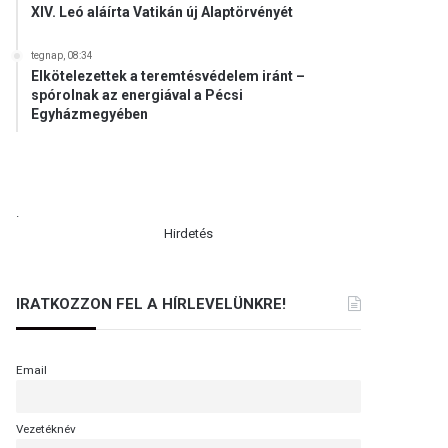
XIV. Leó aláírta Vatikán új Alaptörvényét
tegnap, 08:34
Elkötelezettek a teremtésvédelem iránt –
spórolnak az energiával a Pécsi
Egyházmegyében
.
Hirdetés
IRATKOZZON FEL A HÍRLEVELÜNKRE!
Email
Vezetéknév