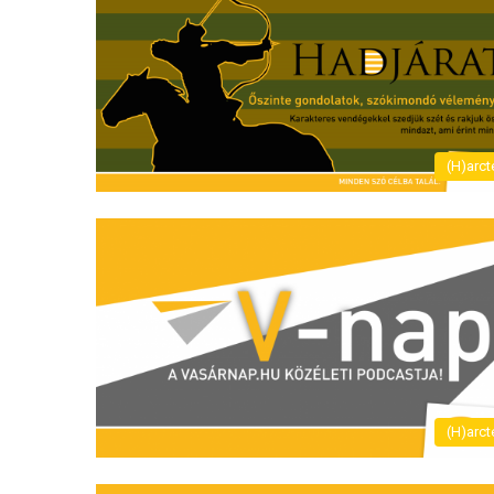
(H)arct
(H)arct