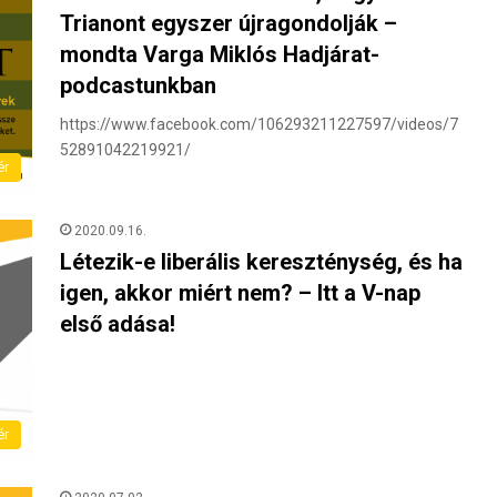
Trianont egyszer újragondolják –
mondta Varga Miklós Hadjárat-
podcastunkban
https://www.facebook.com/106293211227597/videos/7
52891042219921/
ér
2020.09.16.
Létezik-e liberális kereszténység, és ha
igen, akkor miért nem? – Itt a V-nap
első adása!
ér