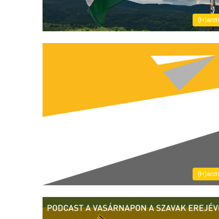
(H)arct
(H)arct