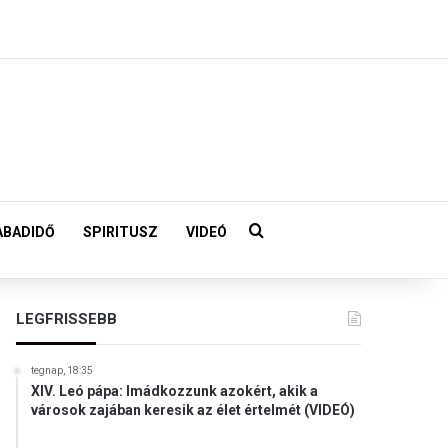
Keresés:
ABADIDŐ
SPIRITUSZ
VIDEÓ
LEGFRISSEBB
tegnap, 18:35
XIV. Leó pápa: Imádkozzunk azokért, akik a
városok zajában keresik az élet értelmét (VIDEÓ)