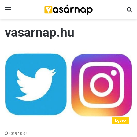
Menü
K
vasarnap.hu
Egyéb
2019.10.04.