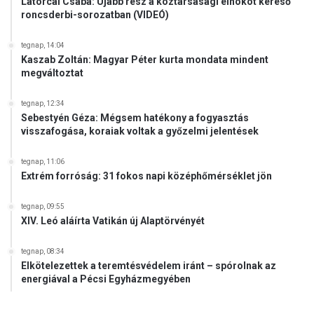
Latorcai Csaba: Újabb rész a köztársasági elnököt kereső
roncsderbi-sorozatban (VIDEÓ)
tegnap, 14:04
Kaszab Zoltán: Magyar Péter kurta mondata mindent
megváltoztat
tegnap, 12:34
Sebestyén Géza: Mégsem hatékony a fogyasztás
visszafogása, koraiak voltak a győzelmi jelentések
tegnap, 11:06
Extrém forróság: 31 fokos napi középhőmérséklet jön
tegnap, 09:55
XIV. Leó aláírta Vatikán új Alaptörvényét
tegnap, 08:34
Elkötelezettek a teremtésvédelem iránt – spórolnak az
energiával a Pécsi Egyházmegyében