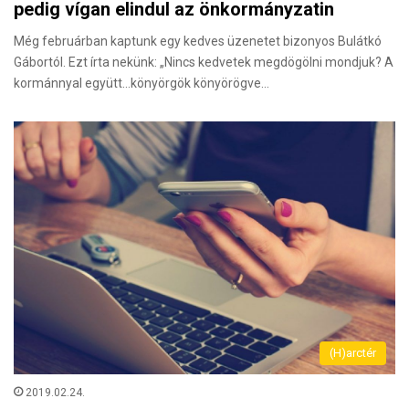
pedig vígan elindul az önkormányzatin
Még februárban kaptunk egy kedves üzenetet bizonyos Bulátkó
Gábortól. Ezt írta nekünk: „Nincs kedvetek megdögölni mondjuk? A
kormánnyal együtt…könyörgök könyörögve…
(H)arctér
2019.02.24.