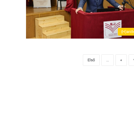
(H)arct
Első
...
«