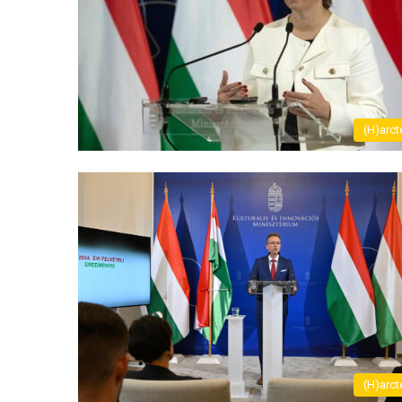
(H)arct
(H)arct