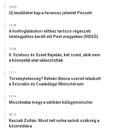
16:00
Új lendületet kap a ferences jelenlét Pécsett
14:28
A honfoglaláskori elithez tartozó régészeti
leletegyüttes került elő Pest megyében (VIDEÓ)
13:04
II. Szixtusz és Szent Kajetán, két szent, akik nem
a könnyebb utat választották
11:11
Törvénytelenség? Rétvári Bence szerint lebukott
a Szociális és Családügyi Minisztérium
10:14
Moszkvába megy a vatikáni külügyminiszter
09:12
Kaszab Zoltán: Most lett volna valódi szükség a
közmédiára