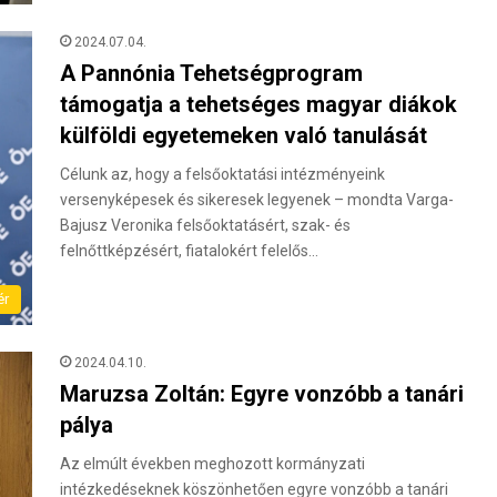
2024.07.04.
A Pannónia Tehetségprogram
támogatja a tehetséges magyar diákok
külföldi egyetemeken való tanulását
Célunk az, hogy a felsőoktatási intézményeink
versenyképesek és sikeresek legyenek – mondta Varga-
Bajusz Veronika felsőoktatásért, szak- és
felnőttképzésért, fiatalokért felelős…
ér
2024.04.10.
Maruzsa Zoltán: Egyre vonzóbb a tanári
pálya
Az elmúlt években meghozott kormányzati
intézkedéseknek köszönhetően egyre vonzóbb a tanári