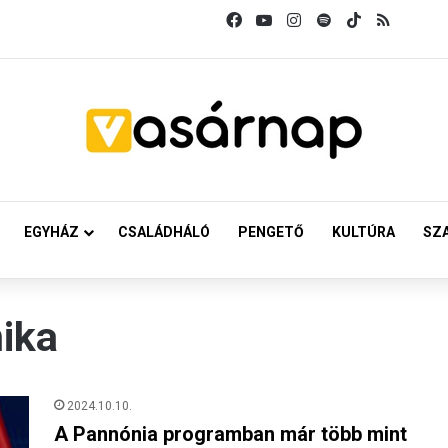
Facebook
YouTube
Instagram
Spotify
TikTok
RSS
EGYHÁZ
CSALÁDHÁLÓ
PENGETŐ
KULTÚRA
SZ
ika
2024.10.10.
A Pannónia programban már több mint