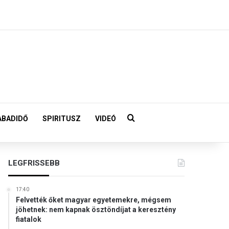
Keresés:
ABADIDŐ
SPIRITUSZ
VIDEÓ
LEGFRISSEBB
17:40
Felvették őket magyar egyetemekre, mégsem
jöhetnek: nem kapnak ösztöndíjat a keresztény
fiatalok