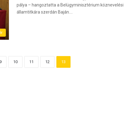
pálya – hangoztatta a Belügyminisztérium köznevelési
államtitkára szerdán Baján.…
ér
9
10
11
12
13