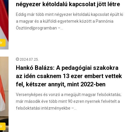
négyezer kétoldalú kapcsolat jött létre
Eddig már több mint négyezer kétoldalú kapcsolat épült ki
a magyar és a külföldi egyetemek között a Pannónia
Ösztöndíjprogramban –…
ér
2024.07.25.
Hankó Balázs: A pedagógiai szakokra
az idén csaknem 13 ezer embert vettek
fel, kétszer annyit, mint 2022-ben
Versenyképes és vonzó a megújult magyar felsőoktatás;
már második éve több mint 90 ezren nyernek felvételt a
felsőoktatási intézményekbe –…
ér