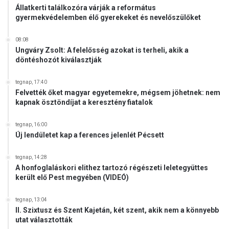
Állatkerti találkozóra várják a református
gyermekvédelemben élő gyerekeket és nevelőszülőket
08:08
Ungváry Zsolt: A felelősség azokat is terheli, akik a
döntéshozót kiválasztják
tegnap, 17:40
Felvették őket magyar egyetemekre, mégsem jöhetnek: nem
kapnak ösztöndíjat a keresztény fiatalok
tegnap, 16:00
Új lendületet kap a ferences jelenlét Pécsett
tegnap, 14:28
A honfoglaláskori elithez tartozó régészeti leletegyüttes
került elő Pest megyében (VIDEÓ)
tegnap, 13:04
II. Szixtusz és Szent Kajetán, két szent, akik nem a könnyebb
utat választották