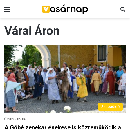
Menü
K
Várai Áron
Szabadidő
2025.05.06.
A Góbé zenekar énekese is közreműködik a