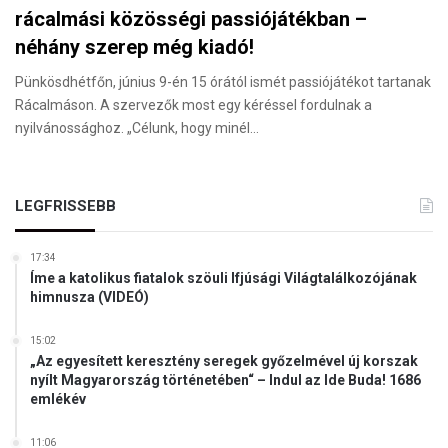
rácalmási közösségi passiójátékban –
néhány szerep még kiadó!
Pünkösdhétfőn, június 9-én 15 órától ismét passiójátékot tartanak
Rácalmáson. A szervezők most egy kéréssel fordulnak a
nyilvánossághoz. „Célunk, hogy minél…
LEGFRISSEBB
17:34
Íme a katolikus fiatalok szöuli Ifjúsági Világtalálkozójának
himnusza (VIDEÓ)
15:02
„Az egyesített keresztény seregek győzelmével új korszak
nyílt Magyarország történetében“ – Indul az Ide Buda! 1686
emlékév
11:06