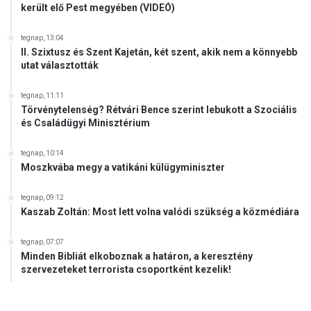
került elő Pest megyében (VIDEÓ)
tegnap, 13:04
II. Szixtusz és Szent Kajetán, két szent, akik nem a könnyebb
utat választották
tegnap, 11:11
Törvénytelenség? Rétvári Bence szerint lebukott a Szociális
és Családügyi Minisztérium
tegnap, 10:14
Moszkvába megy a vatikáni külügyminiszter
tegnap, 09:12
Kaszab Zoltán: Most lett volna valódi szükség a közmédiára
tegnap, 07:07
Minden Bibliát elkoboznak a határon, a keresztény
szervezeteket terrorista csoportként kezelik!