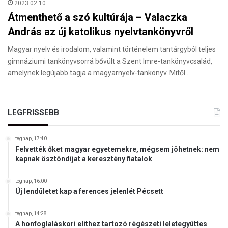
2023.02.10.
Átmenthető a szó kultúrája – Valaczka
András az új katolikus nyelvtankönyvről
Magyar nyelv és irodalom, valamint történelem tantárgyból teljes
gimnáziumi tankönyvsorrá bővült a Szent Imre-tankönyvcsalád,
amelynek legújabb tagja a magyarnyelv-tankönyv. Mitől…
LEGFRISSEBB
tegnap, 17:40
Felvették őket magyar egyetemekre, mégsem jöhetnek: nem
kapnak ösztöndíjat a keresztény fiatalok
tegnap, 16:00
Új lendületet kap a ferences jelenlét Pécsett
tegnap, 14:28
A honfoglaláskori elithez tartozó régészeti leletegyüttes