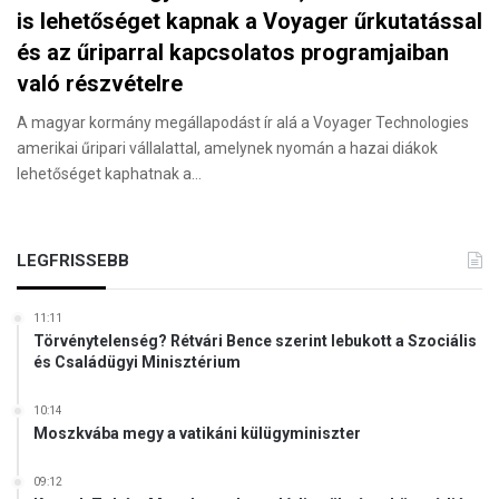
is lehetőséget kapnak a Voyager űrkutatással
és az űriparral kapcsolatos programjaiban
való részvételre
A magyar kormány megállapodást ír alá a Voyager Technologies
amerikai űripari vállalattal, amelynek nyomán a hazai diákok
lehetőséget kaphatnak a…
LEGFRISSEBB
11:11
Törvénytelenség? Rétvári Bence szerint lebukott a Szociális
és Családügyi Minisztérium
10:14
Moszkvába megy a vatikáni külügyminiszter
09:12