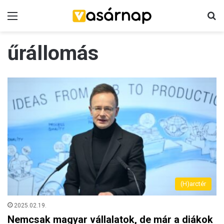
Menü
K
űrállomás
(H)arctér
2025.02.19.
Nemcsak magyar vállalatok, de már a diákok