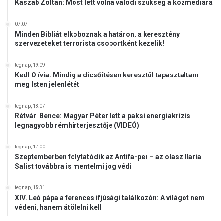
Kaszab Zoltán: Most lett volna valódi szükség a közmédiára
07:07
Minden Bibliát elkoboznak a határon, a keresztény
szervezeteket terrorista csoportként kezelik!
tegnap, 19:09
Kedl Olívia: Mindig a dicsőítésen keresztül tapasztaltam
meg Isten jelenlétét
tegnap, 18:07
Rétvári Bence: Magyar Péter lett a paksi energiakrízis
legnagyobb rémhírterjesztője (VIDEÓ)
tegnap, 17:00
Szeptemberben folytatódik az Antifa-per – az olasz Ilaria
Salist továbbra is mentelmi jog védi
tegnap, 15:31
XIV. Leó pápa a ferences ifjúsági találkozón: A világot nem
védeni, hanem átölelni kell