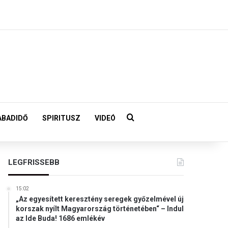
Keresés:
ABADIDŐ
SPIRITUSZ
VIDEÓ
LEGFRISSEBB
15:02
„Az egyesített keresztény seregek győzelmével új
korszak nyílt Magyarország történetében“ – Indul
az Ide Buda! 1686 emlékév