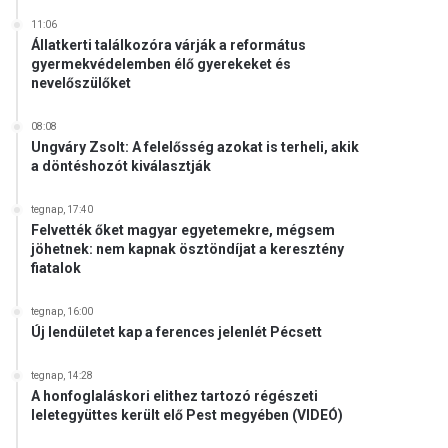
11:06
Állatkerti találkozóra várják a református
gyermekvédelemben élő gyerekeket és
nevelőszülőket
08:08
Ungváry Zsolt: A felelősség azokat is terheli, akik
a döntéshozót kiválasztják
tegnap, 17:40
Felvették őket magyar egyetemekre, mégsem
jöhetnek: nem kapnak ösztöndíjat a keresztény
fiatalok
tegnap, 16:00
Új lendületet kap a ferences jelenlét Pécsett
tegnap, 14:28
A honfoglaláskori elithez tartozó régészeti
leletegyüttes került elő Pest megyében (VIDEÓ)