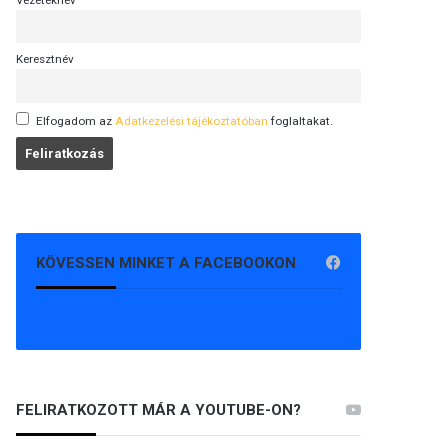
Vezetéknév
Keresztnév
Elfogadom az
Adatkezelési tájékoztatóban
foglaltakat.
KÖVESSEN MINKET A FACEBOOKON
FELIRATKOZOTT MÁR A YOUTUBE-ON?