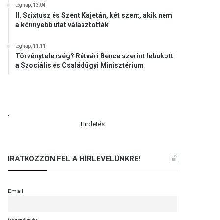
tegnap, 13:04
II. Szixtusz és Szent Kajetán, két szent, akik nem
a könnyebb utat választották
tegnap, 11:11
Törvénytelenség? Rétvári Bence szerint lebukott
a Szociális és Családügyi Minisztérium
.
Hirdetés
IRATKOZZON FEL A HÍRLEVELÜNKRE!
Email