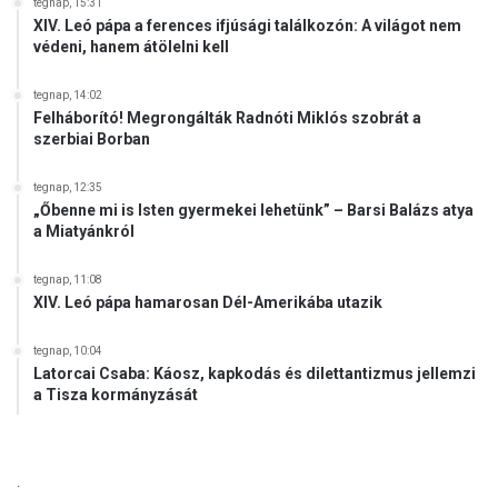
tegnap, 15:31
XIV. Leó pápa a ferences ifjúsági találkozón: A világot nem
védeni, hanem átölelni kell
tegnap, 14:02
Felháborító! Megrongálták Radnóti Miklós szobrát a
szerbiai Borban
tegnap, 12:35
„Őbenne mi is Isten gyermekei lehetünk” – Barsi Balázs atya
a Miatyánkról
tegnap, 11:08
XIV. Leó pápa hamarosan Dél-Amerikába utazik
tegnap, 10:04
Latorcai Csaba: Káosz, kapkodás és dilettantizmus jellemzi
a Tisza kormányzását
.