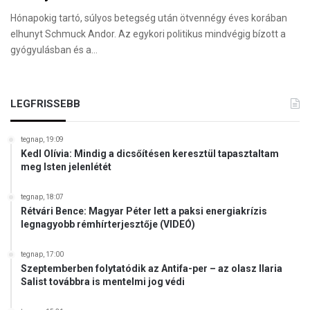
Hónapokig tartó, súlyos betegség után ötvennégy éves korában
elhunyt Schmuck Andor. Az egykori politikus mindvégig bízott a
gyógyulásban és a…
LEGFRISSEBB
tegnap, 19:09
Kedl Olívia: Mindig a dicsőítésen keresztül tapasztaltam
meg Isten jelenlétét
tegnap, 18:07
Rétvári Bence: Magyar Péter lett a paksi energiakrízis
legnagyobb rémhírterjesztője (VIDEÓ)
tegnap, 17:00
Szeptemberben folytatódik az Antifa-per – az olasz Ilaria
Salist továbbra is mentelmi jog védi