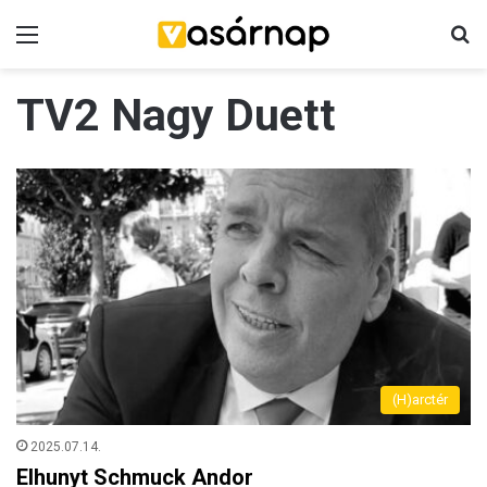
Menü
K
TV2 Nagy Duett
(H)arctér
2025.07.14.
Elhunyt Schmuck Andor