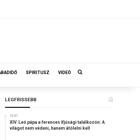
Keresés:
ABADIDŐ
SPIRITUSZ
VIDEÓ
LEGFRISSEBB
15:31
XIV. Leó pápa a ferences ifjúsági találkozón: A
világot nem védeni, hanem átölelni kell