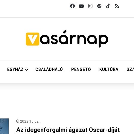
Facebook
YouTube
Instagram
Spotify
TikTok
RSS
EGYHÁZ
CSALÁDHÁLÓ
PENGETŐ
KULTÚRA
SZ
2022.10.02.
Az idegenforgalmi ágazat Oscar-díját