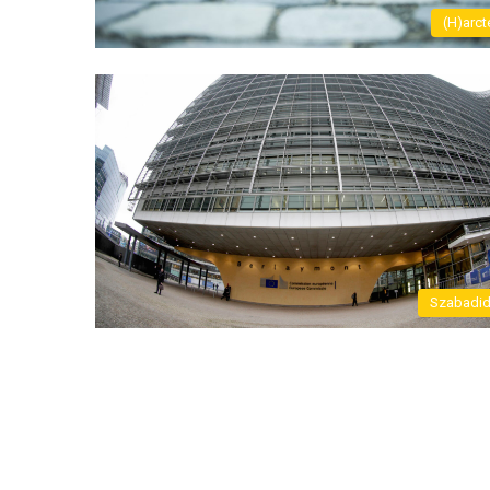
(H)arct
Szabadi