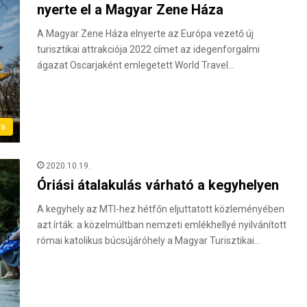
nyerte el a Magyar Zene Háza
A Magyar Zene Háza elnyerte az Európa vezető új
turisztikai attrakciója 2022 címet az idegenforgalmi
ágazat Oscarjaként emlegetett World Travel…
ra
2020.10.19.
Óriási átalakulás várható a kegyhelyen
A kegyhely az MTI-hez hétfőn eljuttatott közleményében
azt írták: a közelmúltban nemzeti emlékhellyé nyilvánított
római katolikus búcsújáróhely a Magyar Turisztikai…