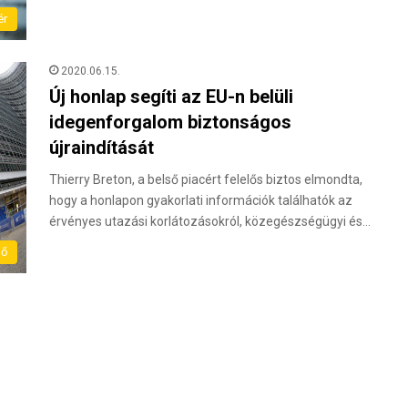
ér
2020.06.15.
Új honlap segíti az EU-n belüli
idegenforgalom biztonságos
újraindítását
Thierry Breton, a belső piacért felelős biztos elmondta,
hogy a honlapon gyakorlati információk találhatók az
érvényes utazási korlátozásokról, közegészségügyi és…
dő