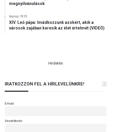
megnyilvánulások
tegnap, 18:35
XIV. Leó pápa: Imádkozzunk azokért, akik a
városok zajában keresik az élet értelmét (VIDEÓ)
.
Hirdetés
IRATKOZZON FEL A HÍRLEVELÜNKRE!
Email
Vezetéknév