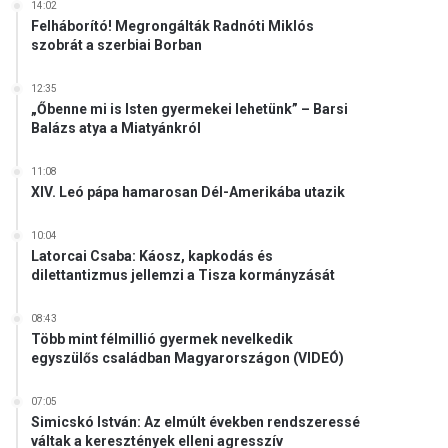
14:02
Felháborító! Megrongálták Radnóti Miklós
szobrát a szerbiai Borban
12:35
„Őbenne mi is Isten gyermekei lehetünk” – Barsi
Balázs atya a Miatyánkról
11:08
XIV. Leó pápa hamarosan Dél-Amerikába utazik
10:04
Latorcai Csaba: Káosz, kapkodás és
dilettantizmus jellemzi a Tisza kormányzását
08:43
Több mint félmillió gyermek nevelkedik
egyszülős családban Magyarországon (VIDEÓ)
07:05
Simicskó István: Az elmúlt években rendszeressé
váltak a keresztények elleni agresszív