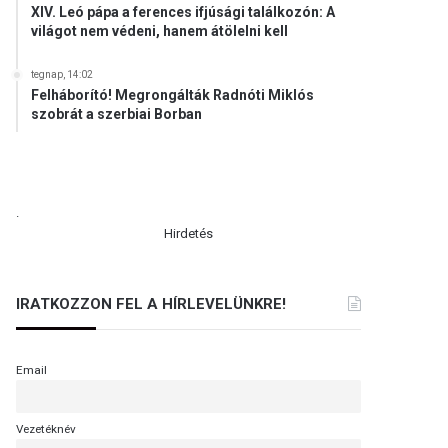
XIV. Leó pápa a ferences ifjúsági találkozón: A
világot nem védeni, hanem átölelni kell
tegnap, 14:02
Felháborító! Megrongálták Radnóti Miklós
szobrát a szerbiai Borban
.
Hirdetés
IRATKOZZON FEL A HÍRLEVELÜNKRE!
Email
Vezetéknév