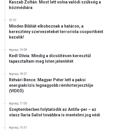
Kaszab Zoltán: Most lett volna valódi szükség a
közmédiára
07:07
Minden Bibliát elkoboznak a határon, a
keresztény szervezeteket terrorista csoportként
kezelik!
tegnap, 19:09
Kedl Olívia: Mindig a dicsőítésen keresztül
tapasztaltam meg Isten jelenlétét
tegnap, 18:07
Rétvári Bence: Magyar Péter lett a paksi
energiakrízis legnagyobb rémhírterjesztője
(VIDEÓ)
tegnap, 17:00
Szeptemberben folytatódik az Antifa-per – az
olasz Ilaria Salist továbbra is mentelmi jog védi
tegnap, 15:31