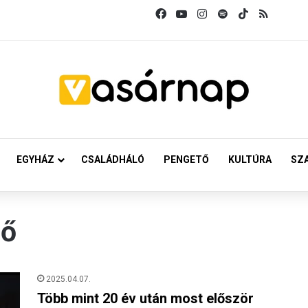
Facebook
YouTube
Instagram
Spotify
TikTok
RSS
EGYHÁZ
CSALÁDHÁLÓ
PENGETŐ
KULTÚRA
SZ
lő
2025.04.07.
Több mint 20 év után most először