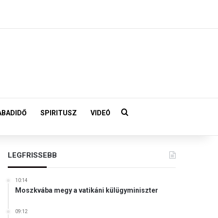
Keresés:
ABADIDŐ
SPIRITUSZ
VIDEÓ
LEGFRISSEBB
10:14
Moszkvába megy a vatikáni külügyminiszter
09:12